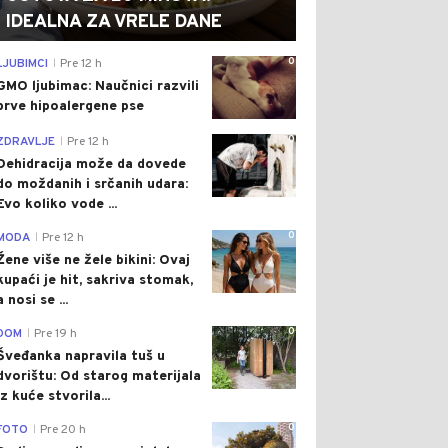
IDEALNA ZA VRELE DANE
0
LJUBIMCI
Pre 12 h
|
GMO ljubimac: Naučnici razvili
prve hipoalergene pse
0
ZDRAVLJE
Pre 12 h
|
Dehidracija može da dovede
do moždanih i srčanih udara:
Evo koliko vode ...
0
MODA
Pre 12 h
|
Žene više ne žele bikini: Ovaj
kupaći je hit, sakriva stomak,
a nosi se ...
0
DOM
Pre 19 h
|
Šveđanka napravila tuš u
dvorištu: Od starog materijala
iz kuće stvorila...
0
FOTO
Pre 20 h
|