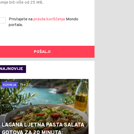
smije biti više od 25 MB.
Pristajete na
pravila korišćenja
Mondo
portala.
POŠALJI
NAJNOVIJE
0
Pre 2 h
KUHINJA
LAGANA LJETNA PASTA SALATA
GOTOVA ZA 20 MINUTA: