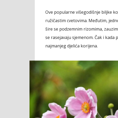
Ove popularne višegodišnje biljke ko
ružičastim cvetovima. Međutim, jedno
šire se podzemnim rizomima, zauzima
se rasejavaju sjemenom. Čak i kada po
najmanjeg djelića korijena.