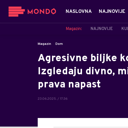
NASLOVNA
NAJNOVIJE
Magazin:
NAJNOVIJE
KU
Magazin
Dom
Agresivne biljke k
Izgledaju divno, mi
prava napast
23.06.2025. / 17:36