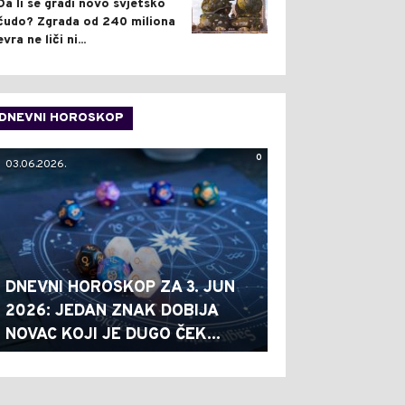
Da li se gradi novo svjetsko
čudo? Zgrada od 240 miliona
evra ne liči ni...
DNEVNI HOROSKOP
0
03.06.2026.
DNEVNI HOROSKOP ZA 3. JUN
2026: JEDAN ZNAK DOBIJA
NOVAC KOJI JE DUGO ČEK...