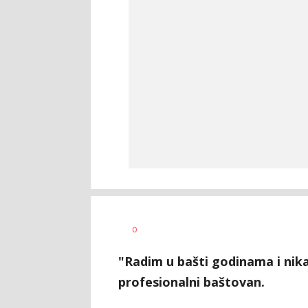
Jasmina
AUTOR
0
Glišić
"Radim u bašti godinama i nika
profesionalni baštovan.