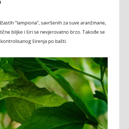
)
ndžastih "lampiona", savršenih za suve aranžmane,
tične biljke i širi se nevjerovatno brzo. Takođe se
kontrolisanog širenja po bašti.