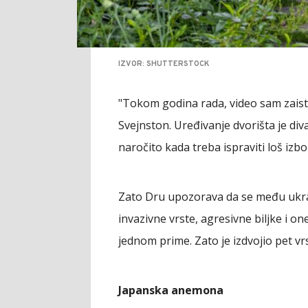
IZVOR: SHUTTERSTOCK
"Tokom godina rada, video sam zais
Svejnston. Uređivanje dvorišta je div
naročito kada treba ispraviti loš izbor
Zato Dru upozorava da se među ukras
invazivne vrste, agresivne biljke i o
jednom prime. Zato je izdvojio pet vr
Japanska anemona