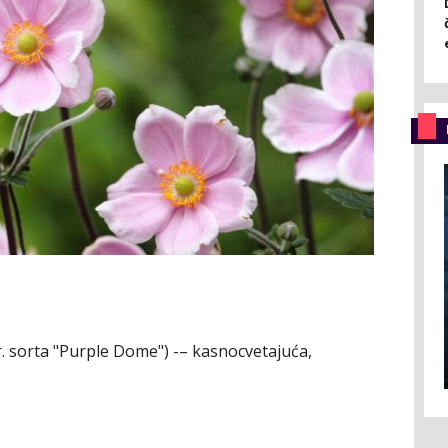
r. sorta "Purple Dome") -– kasnocvetajuća,