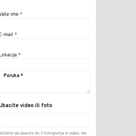
Vaše ime
*
E-mail
*
Lokacija
*
Ubacite video ili foto
Možete da ubacite do 3 fotografije ili videa. Ne