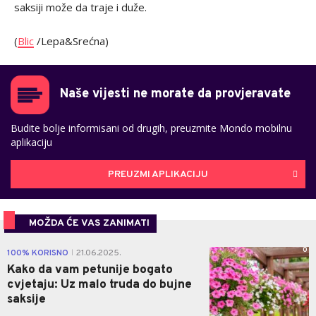
saksiji može da traje i duže.
(
Blic
/Lepa&Srećna)
Naše vijesti ne morate da provjeravate
Budite bolje informisani od drugih, preuzmite Mondo mobilnu
aplikaciju
PREUZMI APLIKACIJU
MOŽDA ĆE VAS ZANIMATI
0
100% KORISNO
21.06.2025.
|
Kako da vam petunije bogato
cvjetaju: Uz malo truda do bujne
saksije