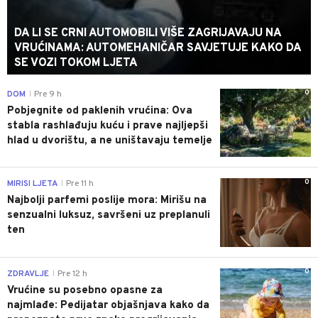
DA LI SE CRNI AUTOMOBILI VIŠE ZAGRIJAVAJU NA
VRUĆINAMA: AUTOMEHANIČAR SAVJETUJE KAKO DA
SE VOZI TOKOM LJETA
0
DOM
Pre 9 h
|
Pobjegnite od paklenih vrućina: Ova
stabla rashlađuju kuću i prave najljepši
hlad u dvorištu, a ne uništavaju temelje
0
MIRISI LJETA
Pre 11 h
|
Najbolji parfemi poslije mora: Mirišu na
senzualni luksuz, savršeni uz preplanuli
ten
0
ZDRAVLJE
Pre 12 h
|
Vrućine su posebno opasne za
najmlađe: Pedijatar objašnjava kako da