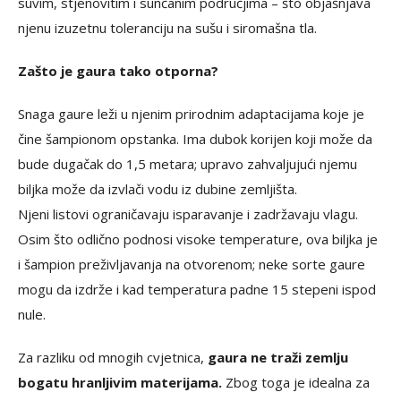
suvim, stjenovitim i sunčanim područjima – što objašnjava
njenu izuzetnu toleranciju na sušu i siromašna tla.
Zašto je gaura tako otporna?
Snaga gaure leži u njenim prirodnim adaptacijama koje je
čine šampionom opstanka. Ima dubok korijen koji može da
bude dugačak do 1,5 metara; upravo zahvaljujući njemu
biljka može da izvlači vodu iz dubine zemljišta.
Njeni listovi ograničavaju isparavanje i zadržavaju vlagu.
Osim što odlično podnosi visoke temperature, ova biljka je
i šampion preživljavanja na otvorenom; neke sorte gaure
mogu da izdrže i kad temperatura padne 15 stepeni ispod
nule.
Za razliku od mnogih cvjetnica,
gaura ne traži zemlju
bogatu hranljivim materijama.
Zbog toga je idealna za