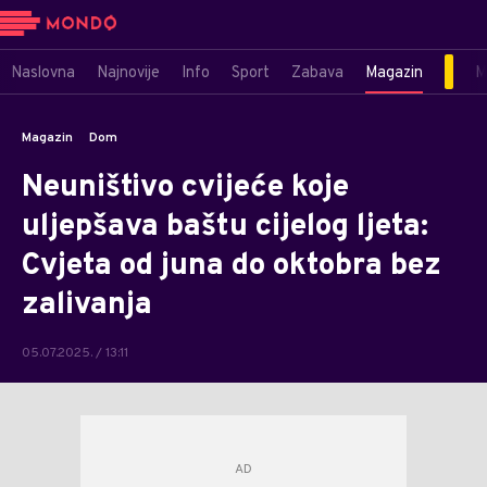
Naslovna
Najnovije
Info
Sport
Zabava
Magazin
M
Magazin
Dom
Neuništivo cvijeće koje
uljepšava baštu cijelog ljeta:
Cvjeta od juna do oktobra bez
zalivanja
05.07.2025. / 13:11