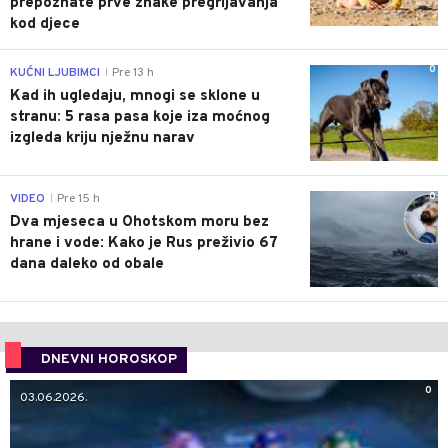
prepoznate prve znake pregrijavanja
kod djece
0
KUĆNI LJUBIMCI
Pre 13 h
|
Kad ih ugledaju, mnogi se sklone u
stranu: 5 rasa pasa koje iza moćnog
izgleda kriju nježnu narav
0
VIDEO
Pre 15 h
|
Dva mjeseca u Ohotskom moru bez
hrane i vode: Kako je Rus preživio 67
dana daleko od obale
DNEVNI HOROSKOP
0
03.06.2026.