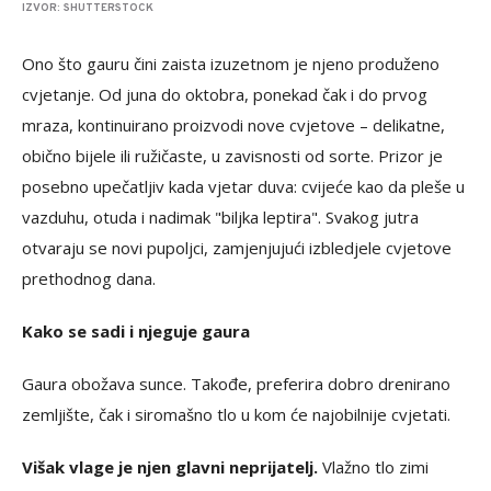
IZVOR: SHUTTERSTOCK
Ono što gauru čini zaista izuzetnom je njeno produženo
cvjetanje. Od juna do oktobra, ponekad čak i do prvog
mraza, kontinuirano proizvodi nove cvjetove – delikatne,
obično bijele ili ružičaste, u zavisnosti od sorte. Prizor je
posebno upečatljiv kada vjetar duva: cvijeće kao da pleše u
vazduhu, otuda i nadimak "biljka leptira". Svakog jutra
otvaraju se novi pupoljci, zamjenjujući izbledjele cvjetove
prethodnog dana.
Kako se sadi i njeguje gaura
Gaura obožava sunce. Takođe, preferira dobro drenirano
zemljište, čak i siromašno tlo u kom će najobilnije cvjetati.
Višak vlage je njen glavni neprijatelj.
Vlažno tlo zimi