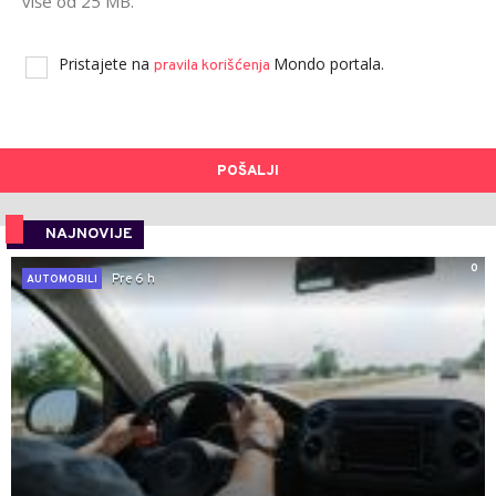
više od 25 MB.
Pristajete na
Mondo portala.
pravila korišćenja
POŠALJI
NAJNOVIJE
0
Pre 6 h
AUTOMOBILI