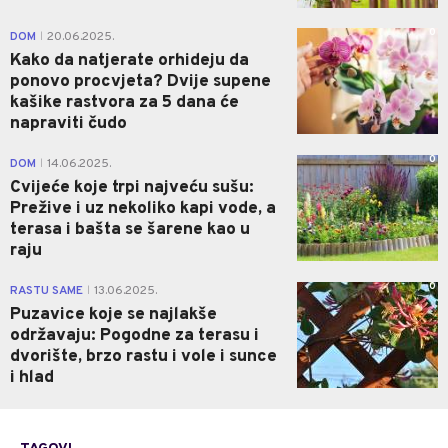
0
DOM
20.06.2025.
|
Kako da natjerate orhideju da
ponovo procvjeta? Dvije supene
kašike rastvora za 5 dana će
napraviti čudo
0
DOM
14.06.2025.
|
Cvijeće koje trpi najveću sušu:
Prežive i uz nekoliko kapi vode, a
terasa i bašta se šarene kao u
raju
0
RASTU SAME
13.06.2025.
|
Puzavice koje se najlakše
održavaju: Pogodne za terasu i
dvorište, brzo rastu i vole i sunce
i hlad