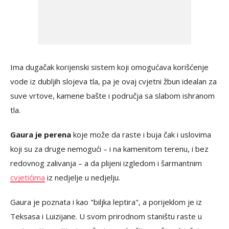
Ima dugačak korijenski sistem koji omogućava korišćenje
vode iz dubljih slojeva tla, pa je ovaj cvjetni žbun idealan za
suve vrtove, kamene bašte i područja sa slabom ishranom
tla.
Gaura je perena
koje može da raste i buja čak i uslovima
koji su za druge nemogući – i na kamenitom terenu, i bez
redovnog zalivanja – a da plijeni izgledom i šarmantnim
cvjetićima
iz nedjelje u nedjelju.
Gaura je poznata i kao "biljka leptira", a porijeklom je iz
Teksasa i Luizijane. U svom prirodnom staništu raste u