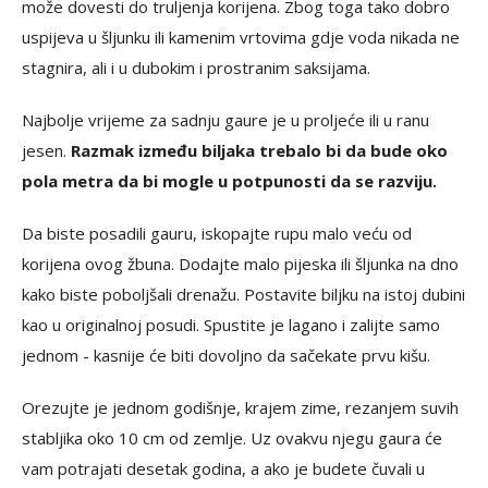
može dovesti do truljenja korijena. Zbog toga tako dobro
uspijeva u šljunku ili kamenim vrtovima gdje voda nikada ne
stagnira, ali i u dubokim i prostranim saksijama.
Najbolje vrijeme za sadnju gaure je u proljeće ili u ranu
jesen.
Razmak između biljaka trebalo bi da bude oko
pola metra da bi mogle u potpunosti da se razviju.
Da biste posadili gauru, iskopajte rupu malo veću od
korijena ovog žbuna. Dodajte malo pijeska ili šljunka na dno
kako biste poboljšali drenažu. Postavite biljku na istoj dubini
kao u originalnoj posudi. Spustite je lagano i zalijte samo
jednom - kasnije će biti dovoljno da sačekate prvu kišu.
Orezujte je jednom godišnje, krajem zime, rezanjem suvih
stabljika oko 10 cm od zemlje. Uz ovakvu njegu gaura će
vam potrajati desetak godina, a ako je budete čuvali u