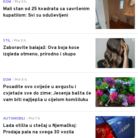
0
DOM
Pre 3 h
|
Mali stan od 25 kvadrata sa savršenim
kupatilom: Svi su oduševljeni
0
STIL
Pre 3 h
|
Zaboravite balajaž: Ova boja kose
izgleda otmeno, prirodno i skupo
0
DOM
Pre 5 h
|
Posadite ovo cvijeće u avgustu i
cvjetaće sve do zime: Jesenja bašta će
vam biti najljepša u cijelom komšiluku
0
AUTOMOBILI
Pre 7 h
|
Lada otišla u stečaj u Njemačkoj:
Prodaja pala na svega 30 vozila