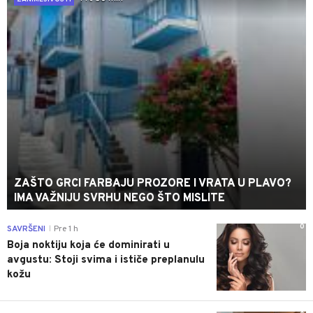
ZAŠTO GRCI FARBAJU PROZORE I VRATA U PLAVO?
IMA VAŽNIJU SVRHU NEGO ŠTO MISLITE
0
SAVRŠENI
Pre 1 h
|
Boja noktiju koja će dominirati u
avgustu: Stoji svima i ističe preplanulu
kožu