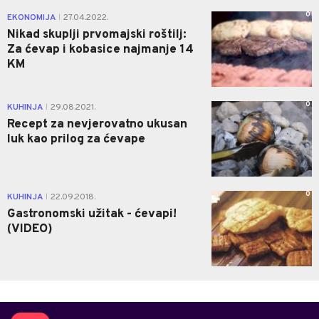
0
EKONOMIJA
27.04.2022.
|
Nikad skuplji prvomajski roštilj:
Za ćevap i kobasice najmanje 14
KM
0
KUHINJA
29.08.2021.
|
Recept za nevjerovatno ukusan
luk kao prilog za ćevape
0
KUHINJA
22.09.2018.
|
Gastronomski užitak - ćevapi!
(VIDEO)