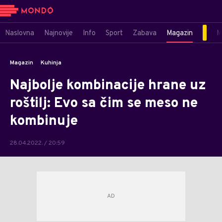
Naslovna
Najnovije
Info
Sport
Zabava
Magazin
M
Magazin
Kuhinja
Najbolje kombinacije hrane uz
roštilj: Evo sa čim se meso ne
kombinuje
28.04.2022. / 20:59