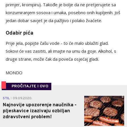
primjer, krompiru). Takođe je bolje da ne pretjerujete sa
konzumiranjem sosova i umaka, posebno onih kupljenih. Još
jedan dobar savjet je da pažljivo i polako žvaćete.
Odabir pića
Prije jela, popijte čašu vode - to će malo ublažiti glad.
Sokovi će vas zasititi, ali imajte na umu da goje. Alkohol, s
druge strane, može čak da poveća osjećaj gladi.
MONDO
PROČITAJTE I OVO
0
STIL
09.09.2020.
|
Najnovije upozorenje naučnika -
pljeskavice izazivaju ozbiljan
zdravstveni problem!