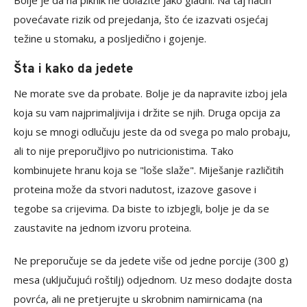
Bolje je da na piknik ne dolazite jako gladni. Na taj način
povećavate rizik od prejedanja, što će izazvati osjećaj
težine u stomaku, a posljedično i gojenje.
Šta i kako da jedete
Ne morate sve da probate. Bolje je da napravite izboj jela
koja su vam najprimaljivija i držite se njih. Druga opcija za
koju se mnogi odlučuju jeste da od svega po malo probaju,
ali to nije preporučljivo po nutricionistima. Tako
kombinujete hranu koja se "loše slaže". Miješanje različitih
proteina može da stvori nadutost, izazove gasove i
tegobe sa crijevima. Da biste to izbjegli, bolje je da se
zaustavite na jednom izvoru proteina.
Ne preporučuje se da jedete više od jedne porcije (300 g)
mesa (uključujući roštilj) odjednom. Uz meso dodajte dosta
povrća, ali ne pretjerujte u skrobnim namirnicama (na