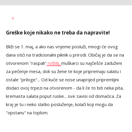
Dragana
AUTOR
0
Božić
Greške koje nikako ne treba da napravite!
Bliži se 1. maj, a ako nas vrijeme posluži, mnogi će ovog
dana otići na tradicionalni piknik u prirodi. Običaj je da se na
otvorenom "raspali"
roštilj,
muškarci su najčešće zaduženi
za pečenje mesa, dok su žene te koje pripremaju salatu i
ostale "priloge"... Od kuće se nose unaprijed pripremljini
dodaci ovoj trpezi na otvorenom - da li će to biti neka pita,
kremasta salata poput ruske... sve zavisi od domaćica. Za
kraj je tu i neko slatko posluženje, kolači koji mogu da
"opstanu" na toplom.