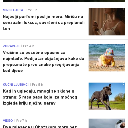
0
MIRISI LJETA
Pre 3 h
|
Najbolji parfemi poslije mora: Mirišu na
senzualni luksuz, savršeni uz preplanuli
ten
0
ZDRAVLJE
Pre 4 h
|
Vrućine su posebno opasne za
najmlađe: Pedijatar objašnjava kako da
prepoznate prve znake pregrijavanja
kod djece
0
KUĆNI LJUBIMCI
Pre 5 h
|
Kad ih ugledaju, mnogi se sklone u
stranu: 5 rasa pasa koje iza moćnog
izgleda kriju nježnu narav
0
VIDEO
Pre 7 h
|
Dva mjeseca u Ohotskom moru bez