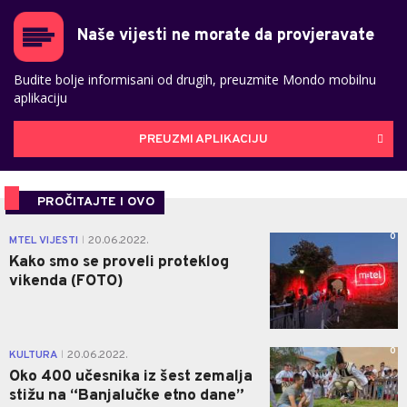
Naše vijesti ne morate da provjeravate
Budite bolje informisani od drugih, preuzmite Mondo mobilnu
aplikaciju
PREUZMI APLIKACIJU
PROČITAJTE I OVO
0
MTEL VIJESTI
20.06.2022.
|
Kako smo se proveli proteklog
vikenda (FOTO)
0
KULTURA
20.06.2022.
|
Oko 400 učesnika iz šest zemalja
stižu na “Banjalučke etno dane”