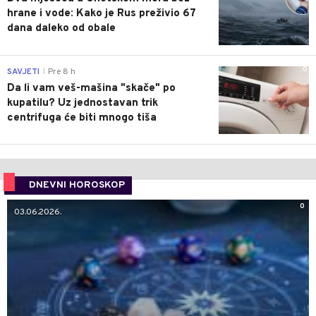
hrane i vode: Kako je Rus preživio 67
dana daleko od obale
0
SAVJETI
Pre 8 h
|
Da li vam veš-mašina "skače" po
kupatilu? Uz jednostavan trik
centrifuga će biti mnogo tiša
DNEVNI HOROSKOP
0
03.06.2026.