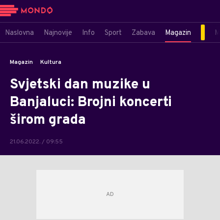
Naslovna
Najnovije
Info
Sport
Zabava
Magazin
M
Magazin
Kultura
Svjetski dan muzike u
Banjaluci: Brojni koncerti
širom grada
21.06.2022. / 09:55