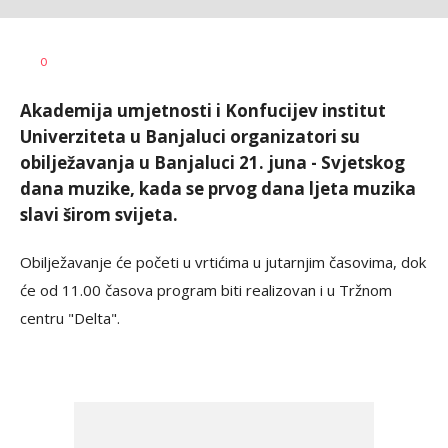
Dragana
AUTOR
0
Božić
Akademija umjetnosti i Konfucijev institut
Univerziteta u Banjaluci organizatori su
obilježavanja u Banjaluci 21. juna - Svjetskog
dana muzike, kada se prvog dana ljeta muzika
slavi širom svijeta.
Obilježavanje će početi u vrtićima u jutarnjim časovima, dok
će od 11.00 časova program biti realizovan i u Tržnom
centru "Delta".