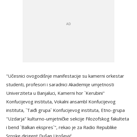
"Učesnici ovogodišnje manifestacije su kamerni orkestar
studenti, profesori i saradnici Akademije umjetnosti
Univerziteta u Banjaluci, Kamerni hor `Kerubini"
Konfucijevog instituta, Vokalni ansambl Konfucijevog
instituta, `Taiđi grupa` Konfucijevog instituta, Etno-grupa
"Uzdarja" kulturno-umjetničke sekcije Filozofskog fakulteta
i bend `Balkan ekspres`", rekao je za Radio Republike
Srpske dirigent Dušan Urošević.