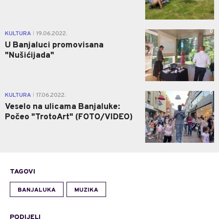
0
KULTURA
19.06.2022.
|
U Banjaluci promovisana
"Nušićijada"
0
KULTURA
17.06.2022.
|
Veselo na ulicama Banjaluke:
Počeo "TrotoArt" (FOTO/VIDEO)
TAGOVI
BANJALUKA
MUZIKA
PODIJELI