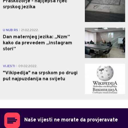
Praskozorje - najljepša riječ
srpskog jezika
0
U NUB RS
21.02.2022.
|
Dan maternjeg jezika: „Nzm”
kako da prevedem „instagram
stori”
0
VIJESTI
09.02.2022.
|
"Vikipedija" na srpskom po drugi
put najpuzdanija na svijetu
Naše vijesti ne morate da provjeravate