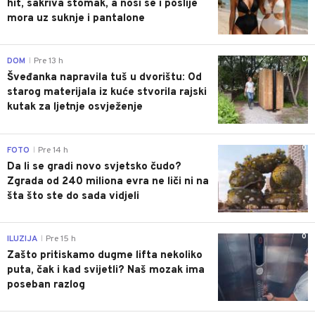
hit, sakriva stomak, a nosi se i poslije
mora uz suknje i pantalone
0
DOM
Pre 13 h
|
Šveđanka napravila tuš u dvorištu: Od
starog materijala iz kuće stvorila rajski
kutak za ljetnje osvježenje
0
FOTO
Pre 14 h
|
Da li se gradi novo svjetsko čudo?
Zgrada od 240 miliona evra ne liči ni na
šta što ste do sada vidjeli
0
ILUZIJA
Pre 15 h
|
Zašto pritiskamo dugme lifta nekoliko
puta, čak i kad svijetli? Naš mozak ima
poseban razlog