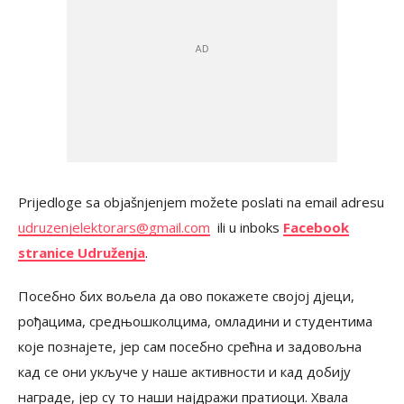
Prijedloge sa objašnjenjem možete poslati na email adresu
udruzenjelektorars@gmail.com
ili u inboks
Facebook
stranice Udruženja
.
Посебно бих вољела да ово покажете својој дјеци,
рођацима, средњошколцима, омладини и студентима
које познајете, јер сам посебно срећна и задовољна
кад се они укључе у наше активности и кад добију
награде, јер су то наши најдражи пратиоци. Хвала