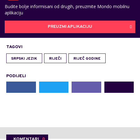
Budite bolje informisani od drugih, preuzmite Mondo mobilnu
aplikaciju
PREUZMI APLIKACIJU
TAGOVI
SRPSKI JEZIK
RIJEČI
RIJEČ GODINE
PODIJELI
KOMENTARI
0