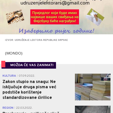
IZVOR: UDRUŽENJE LEKTORA REPUBLIKE SRPSKE
(MONDO)
MOŽDA ĆE VAS ZANIMATI
1
KULTURA
07.09.2022.
|
Zakon stupio na snagu: Ne
isključuje druga pisma već
podstiče korištenje
standardizovane ćirilice
0
REGION
22.03.2022.
|