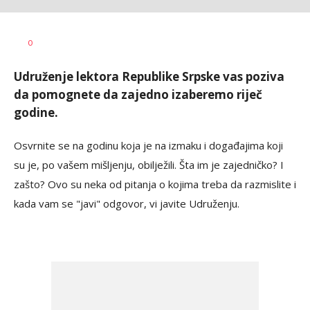
Vesna
AUTOR
0
Kerkez
Udruženje lektora Republike Srpske vas poziva
da pomognete da zajedno izaberemo riječ
godine.
Osvrnite se na godinu koja je na izmaku i događajima koji
su je, po vašem mišljenju, obilježili. Šta im je zajedničko? I
zašto? Ovo su neka od pitanja o kojima treba da razmislite i
kada vam se "javi" odgovor, vi javite Udruženju.