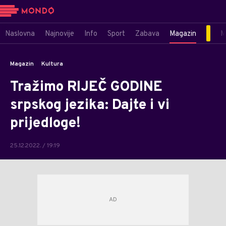
Naslovna
Najnovije
Info
Sport
Zabava
Magazin
M
Magazin
Kultura
Tražimo RIJEČ GODINE
srpskog jezika: Dajte i vi
prijedloge!
25.12.2022. / 19:19