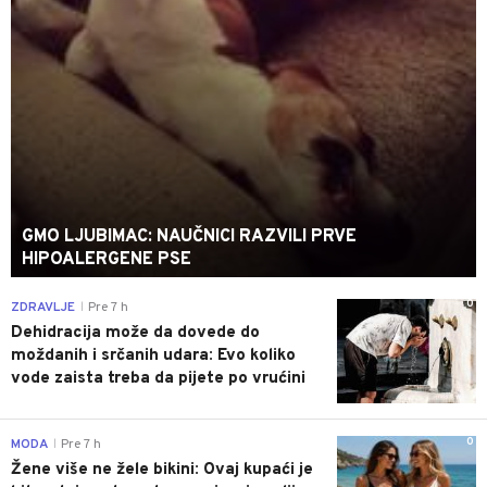
GMO LJUBIMAC: NAUČNICI RAZVILI PRVE
HIPOALERGENE PSE
0
ZDRAVLJE
Pre 7 h
|
Dehidracija može da dovede do
moždanih i srčanih udara: Evo koliko
vode zaista treba da pijete po vrućini
0
MODA
Pre 7 h
|
Žene više ne žele bikini: Ovaj kupaći je