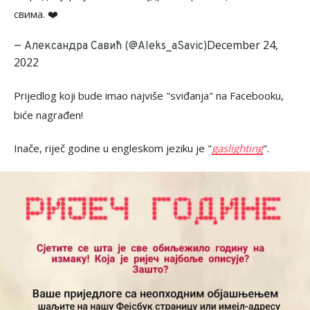
свима. ❤️
December 24,
— Александра Савић (@Aleks_aSavic)
2022
Prijedlog koji bude imao najviše "sviđanja" na Facebooku,
biće nagrađen!
Inače, riječ godine u engleskom jeziku je "
gaslighting
".