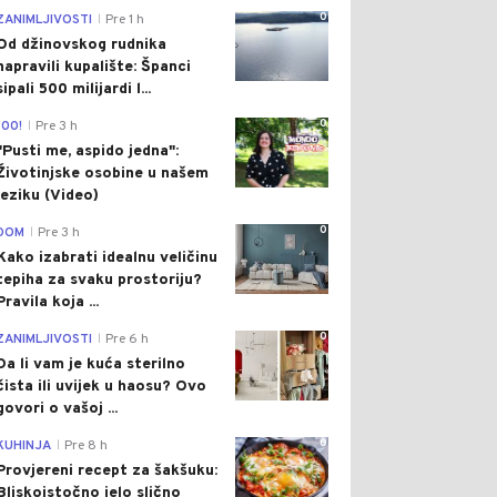
0
ZANIMLJIVOSTI
Pre 1 h
|
Od džinovskog rudnika
napravili kupalište: Španci
sipali 500 milijardi l...
0
100!
Pre 3 h
|
"Pusti me, aspido jedna":
Životinjske osobine u našem
jeziku (Video)
0
DOM
Pre 3 h
|
Kako izabrati idealnu veličinu
tepiha za svaku prostoriju?
Pravila koja ...
0
ZANIMLJIVOSTI
Pre 6 h
|
Da li vam je kuća sterilno
čista ili uvijek u haosu? Ovo
govori o vašoj ...
0
KUHINJA
Pre 8 h
|
Provjereni recept za šakšuku:
Bliskoistočno jelo slično