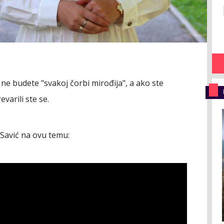
e budete "svakoj čorbi mirođija", a ako ste
varili ste se.
 Savić na ovu temu: