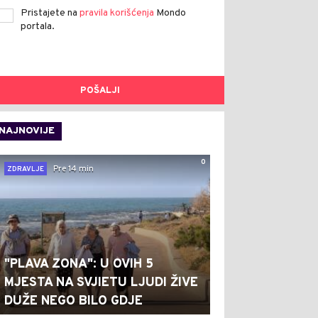
Pristajete na
pravila korišćenja
Mondo
portala.
POŠALJI
NAJNOVIJE
0
Pre 14 min
ZDRAVLJE
"PLAVA ZONA": U OVIH 5
MJESTA NA SVJIETU LJUDI ŽIVE
DUŽE NEGO BILO GDJE