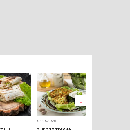
0
0
04.08.2026.
03.08.2026.
POLJU
3 JEDNOSTAVNA
SOČNI SVINJS