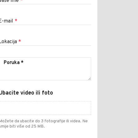
Vaše ime
*
E-mail
*
Lokacija
*
Ubacite video ili foto
Možete da ubacite do 3 fotografije ili videa. Ne
smije biti više od 25 MB.