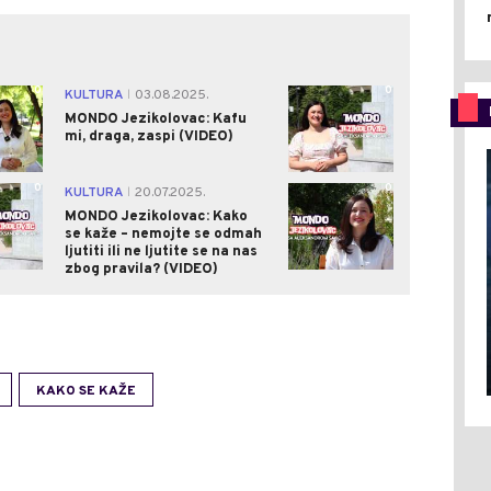
0
0
KULTURA
03.08.2025.
|
MONDO Jezikolovac: Kafu
mi, draga, zaspi (VIDEO)
0
0
KULTURA
20.07.2025.
|
MONDO Jezikolovac: Kako
se kaže – nemojte se odmah
ljutiti ili ne ljutite se na nas
zbog pravila? (VIDEO)
KAKO SE KAŽE