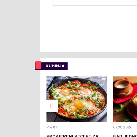
KUHINJA
0
Pre 8 h
07.08.2026.
PROVJERENI RECEPT ZA
KAD JEDN