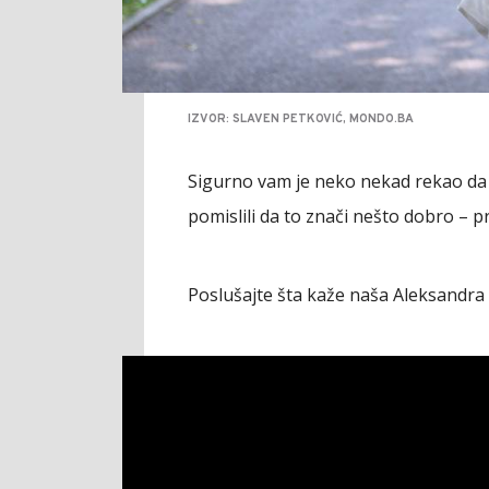
IZVOR: SLAVEN PETKOVIĆ, MONDO.BA
Sigurno vam je neko nekad rekao da n
pomislili da to znači nešto dobro – pre
Poslušajte šta kaže naša Aleksandra