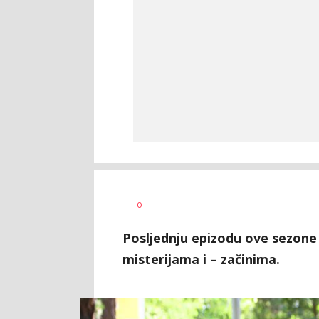
Vesna
AUTOR
0
Kerkez
Posljednju epizodu ove sezon
misterijama i – začinima.