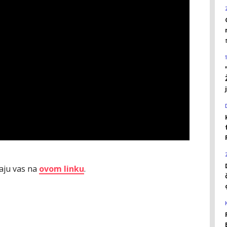
aju vas na
ovom linku
.