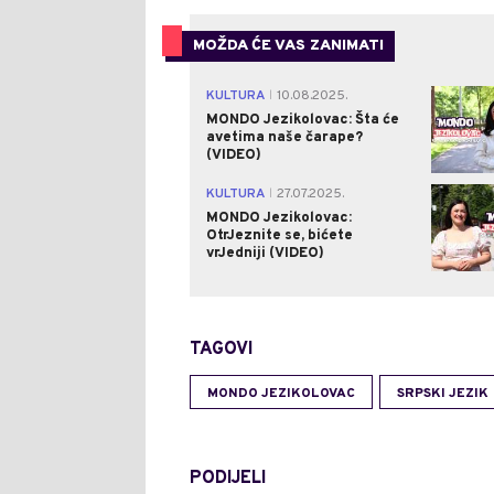
MOŽDA ĆE VAS ZANIMATI
KULTURA
10.08.2025.
|
MONDO Jezikolovac: Šta će
avetima naše čarape?
(VIDEO)
KULTURA
27.07.2025.
|
MONDO Jezikolovac:
OtrJeznite se, bićete
vrJedniji (VIDEO)
TAGOVI
MONDO JEZIKOLOVAC
SRPSKI JEZIK
PODIJELI