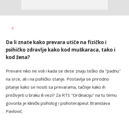
Dragana
AUTOR
0
Božić
Da li znate kako prevara utiče na fizičko i
psihičko zdravlje kako kod muškaraca, tako i
kod žena?
Prevare niko ne voli i kada se dese znaju teško da "padnu"
na srce, ali i na psihičko stanje. Postavlja se prirodno
pitanje kako se nositi sa prevarama, tačnije kako ih
preživjeti u braku ili vezi? Za RTS "Ordinaciju" na tu temu
govorila je klinički psiholog i psihoterapeut Branislava
Pavlović.