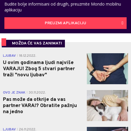
Budite bolje informisani od drugih, preuzmite Mondo mobilnu
aplikaciju
PREUZMI APLIKACIJU
MOŽDA ĆE VAS ZANIMATI
0
LJUBAV
18.12.2022.
|
U ovim godinama ljudi najviše
VARAJU! Zbog 5 stvari partner
traži "novu ljubav"
0
OVO JE ZNAK
30.11.2022.
|
Pas može da otkrije da vas
partner VARA!? Obratite pažnju
na jedno
0
LJUBAV
26.11.2022.
|