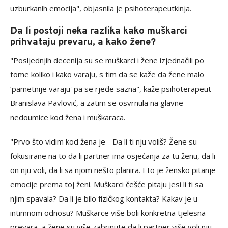
uzburkanih emocija", objasnila je psihoterapeutkinja.
Da li postoji neka razlika kako muškarci
prihvataju prevaru, a kako žene?
"Posljednjih decenija su se muškarci i žene izjednačili po
tome koliko i kako varaju, s tim da se kaže da žene malo
‘pametnije varaju' pa se rjeđe sazna", kaže psihoterapeut
Branislava Pavlović, a zatim se osvrnula na glavne
nedoumice kod žena i muškaraca.
"Prvo što vidim kod žena je - Da li ti nju voliš? Žene su
fokusirane na to da li partner ima osjećanja za tu ženu, da li
on nju voli, da li sa njom nešto planira. I to je žensko pitanje
emocije prema toj ženi. Muškarci češće pitaju jesi li ti sa
njim spavala? Da li je bilo fizičkog kontakta? Kakav je u
intimnom odnosu? Muškarce više boli konkretna tjelesna
prevara, a žene su više zabrinute da li partner više voli nju