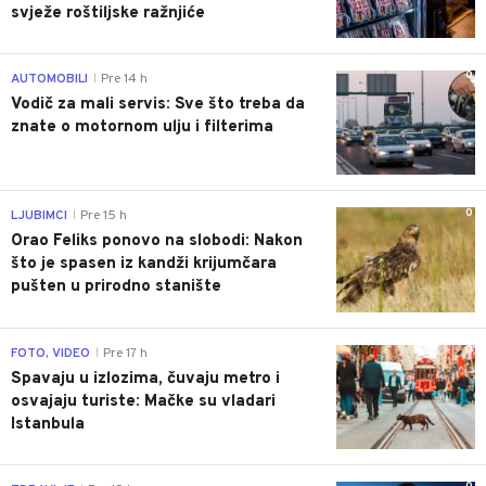
svježe roštiljske ražnjiće
0
AUTOMOBILI
Pre 14 h
|
Vodič za mali servis: Sve što treba da
znate o motornom ulju i filterima
0
LJUBIMCI
Pre 15 h
|
Orao Feliks ponovo na slobodi: Nakon
što je spasen iz kandži krijumčara
pušten u prirodno stanište
0
FOTO, VIDEO
Pre 17 h
|
Spavaju u izlozima, čuvaju metro i
osvajaju turiste: Mačke su vladari
Istanbula