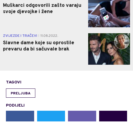
Muškarci odgovorili zašto varaju
svoje djevojke i žene
0
ZVIJEZDE I TRAČEVI
11.08.2022.
|
Slavne dame koje su oprostile
prevaru da bi sačuvale brak
TAGOVI
PRELJUBA
PODIJELI