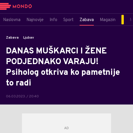
Naslovna
Najnovije
Info
Sport
Zabava
Magazin
M
Zabava
Ljubav
DANAS MUŠKARCI I ŽENE
PODJEDNAKO VARAJU!
Psiholog otkriva ko pametnije
to radi
06.03.2023. / 20:40