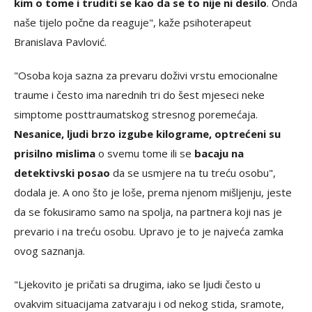
kim o tome i truditi se kao da se to nije ni desilo
. Onda
naše tijelo počne da reaguje", kaže psihoterapeut
Branislava Pavlović.
"Osoba koja sazna za prevaru doživi vrstu emocionalne
traume i često ima narednih tri do šest mjeseci neke
simptome posttraumatskog stresnog poremećaja.
Nesanice, ljudi brzo izgube kilograme, optrećeni su
prisilno mislima
o svemu tome ili se
bacaju na
detektivski posao
da se usmjere na tu treću osobu",
dodala je. A ono što je loše, prema njenom mišljenju, jeste
da se fokusiramo samo na spolja, na partnera koji nas je
prevario i na treću osobu. Upravo je to je najveća zamka
ovog saznanja.
"Ljekovito je pričati sa drugima, iako se ljudi često u
ovakvim situacijama zatvaraju i od nekog stida, sramote,