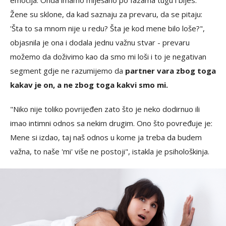
emocija. Onda imamo miješano po fazama tugu i bijes.
Žene su sklone, da kad saznaju za prevaru, da se pitaju:
'Šta to sa mnom nije u redu? Šta je kod mene bilo loše?",
objasnila je ona i dodala jednu važnu stvar - prevaru
možemo da doživimo kao da smo mi loši i to je negativan
segment gdje ne razumijemo da
partner vara zbog toga
kakav je on, a ne zbog toga kakvi smo mi.
"Niko nije toliko povrijeđen zato što je neko dodirnuo ili
imao intimni odnos sa nekim drugim. Ono što povređuje je:
Mene si izdao, taj naš odnos u kome ja treba da budem
važna, to naše 'mi' više ne postoji", istakla je psihološkinja.