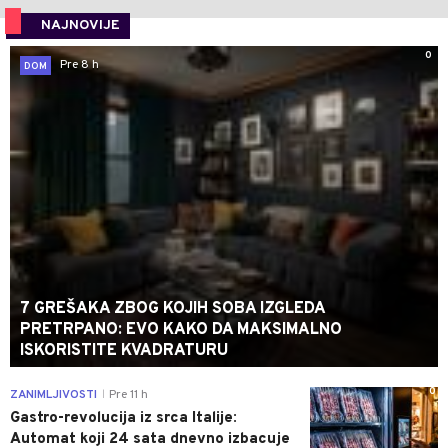
NAJNOVIJE
0
Pre 8 h
DOM
7 GREŠAKA ZBOG KOJIH SOBA IZGLEDA
PRETRPANO: EVO KAKO DA MAKSIMALNO
ISKORISTITE KVADRATURU
0
ZANIMLJIVOSTI
Pre 11 h
|
Gastro-revolucija iz srca Italije:
Automat koji 24 sata dnevno izbacuje