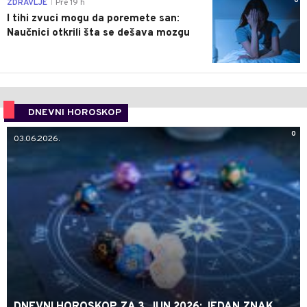
0
ZDRAVLJE
Pre 19 h
|
I tihi zvuci mogu da poremete san:
Naučnici otkrili šta se dešava mozgu
DNEVNI HOROSKOP
0
03.06.2026.