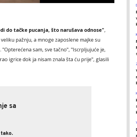
odi do tačke pucanja, što narušava odnose"
,
o veliku pažnju, a mnoge zaposlene majke su
e. "Opterećena sam, sve tačno", "Iscrpljujuće je,
ao igrice dok ja nisam znala šta ću prije", glasili
nje sa
nje sa
 tako.