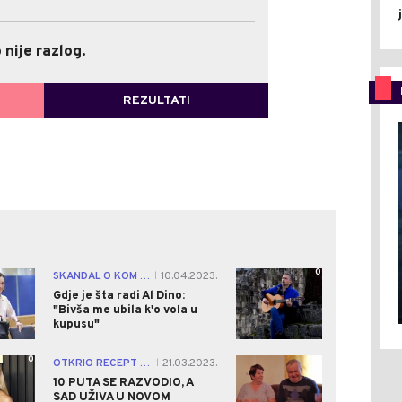
100%
(2)
 nije razlog.
0%
og.
(0)
REZULTATI
ATAK NA GLASANJE
1
0
SKANDAL O KOM JE BRUJAO BALKAN!
10.04.2023.
|
Gdje je šta radi Al Dino:
"Bivša me ubila k'o vola u
kupusu"
0
0
OTKRIO RECEPT ZA SREĆU
21.03.2023.
|
10 PUTA SE RAZVODIO, A
SAD UŽIVA U NOVOM