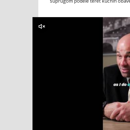
suprugom podele teret kućnih obave
klikni za zvuk