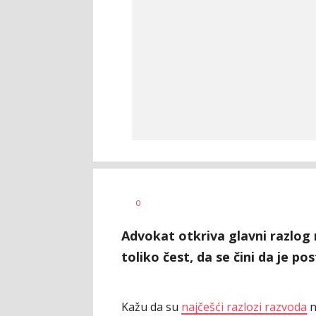
Vesna
AUTOR
0
Kerkez
Advokat otkriva glavni razlog r
toliko čest, da se čini da je po
Kažu da su
najčešći razlozi razvoda
n