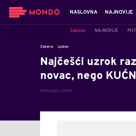
NASLOVNA
NAJNOVIJE
Zabava:
NAJNOVIJE
PUT
Zabava
Ljubav
Najčešći uzrok raz
novac, nego KUĆN
10.05.2023. / 20:19