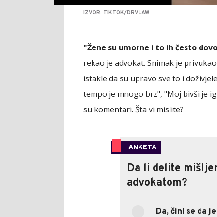
IZVOR: TIKTOK/DRVLAW
"Žene su umorne i to ih često dov
rekao je advokat. Snimak je privuka
istakle da su upravo sve to i doživjel
tempo je mnogo brz", "Moj bivši je igr
su komentari. Šta vi mislite?
ANKETA
Da li delite mišlje
Da li delite mišlje
advokatom?
advokatom?
Da, čini se da je