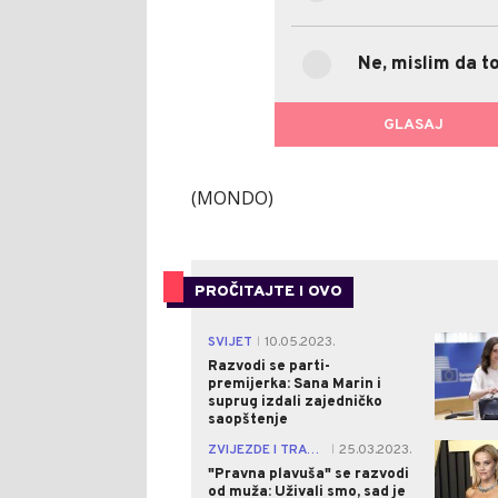
Da, čini se da je tako.
Ne, mislim da to
Ne, mislim da to nije razl
GLASAJ
POVR
(MONDO)
PROČITAJTE I OVO
SVIJET
10.05.2023.
|
Razvodi se parti-
premijerka: Sana Marin i
suprug izdali zajedničko
saopštenje
ZVIJEZDE I TRAČEVI
25.03.2023.
|
"Pravna plavuša" se razvodi
od muža: Uživali smo, sad je