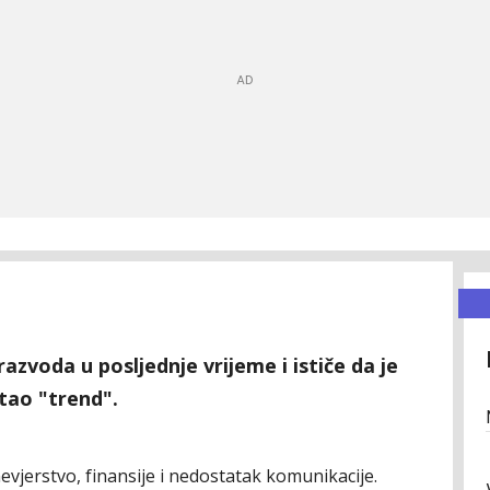
azvoda u posljednje vrijeme i ističe da je
stao "trend".
evjerstvo, finansije i nedostatak komunikacije.