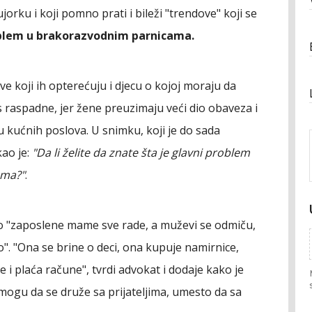
jorku i koji pomno prati i bileži "trendove" koji se
oblem u brakorazvodnim parnicama.
e koji ih opterećuju i djecu o kojoj moraju da
 raspadne, jer žene preuzimaju veći dio obaveza i
 kućnih poslova. U snimku, koji je do sada
ao je:
"Da li želite da znate šta je glavni problem
ama?"
.
o "zaposlene mame sve rade, a muževi se odmiču,
o". "Ona se brine o deci, ona kupuje namirnice,
e i plaća račune", tvrdi advokat i dodaje kako je
mogu da se druže sa prijateljima, umesto da sa