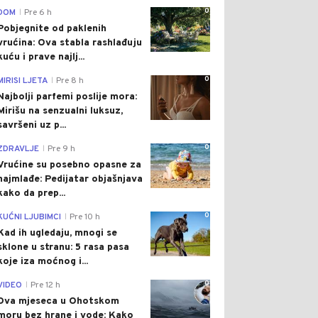
0
DOM
Pre 6 h
|
Pobjegnite od paklenih
vrućina: Ova stabla rashlađuju
kuću i prave najlj...
0
MIRISI LJETA
Pre 8 h
|
Najbolji parfemi poslije mora:
Mirišu na senzualni luksuz,
savršeni uz p...
0
ZDRAVLJE
Pre 9 h
|
Vrućine su posebno opasne za
najmlađe: Pedijatar objašnjava
kako da prep...
0
KUĆNI LJUBIMCI
Pre 10 h
|
Kad ih ugledaju, mnogi se
sklone u stranu: 5 rasa pasa
koje iza moćnog i...
0
VIDEO
Pre 12 h
|
Dva mjeseca u Ohotskom
moru bez hrane i vode: Kako