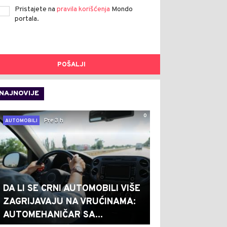
Pristajete na
pravila korišćenja
Mondo
portala.
POŠALJI
NAJNOVIJE
0
Pre 3 h
AUTOMOBILI
DA LI SE CRNI AUTOMOBILI VIŠE
ZAGRIJAVAJU NA VRUĆINAMA:
AUTOMEHANIČAR SA...