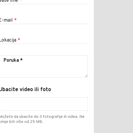
Vaše ime
*
E-mail
*
Lokacija
*
Ubacite video ili foto
Možete da ubacite do 3 fotografije ili videa. Ne
smije biti više od 25 MB.