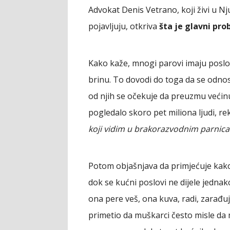
Advokat Denis Vetrano, koji živi u Nju
pojavljuju, otkriva
šta je glavni pr
Kako kaže, mnogi parovi imaju poslov
brinu. To dovodi do toga da se odnos
od njih se očekuje da preuzmu većinu
pogledalo skoro pet miliona ljudi, rek
koji vidim u brakorazvodnim parnic
Potom objašnjava da primjećuje kak
dok se kućni poslovi ne dijele jednak
ona pere veš, ona kuva, radi, zarađuj
primetio da muškarci često misle da 