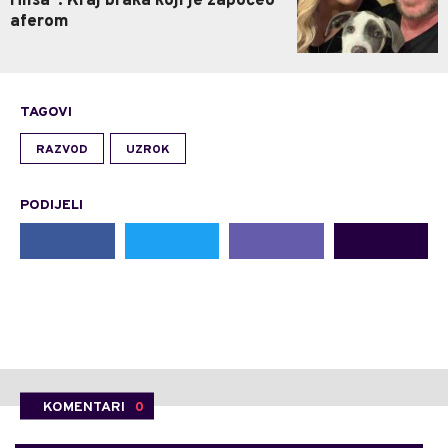
Hilsa": Kraj braka koji je započeo
aferom
TAGOVI
RAZVOD
UZROK
PODIJELI
KOMENTARI
0