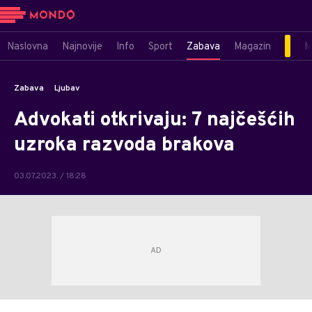
Naslovna
Najnovije
Info
Sport
Zabava
Magazin
M
Zabava
Ljubav
Advokati otkrivaju: 7 najčešćih
uzroka razvoda brakova
03.07.2023. / 18:28