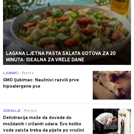
LAGANA LJETNA PASTA SALATA GOTOVA ZA 20
MINUTA: IDEALNA ZA VRELE DANE
0
LJUBIMCI
Pre 11 h
|
GMO ljubimac: Naučnici razvili prve
hipoalergene pse
0
ZDRAVLJE
Pre 12 h
|
Dehidracija može da dovede do
moždanih i srčanih udara: Evo koliko
vode zaista treba da pijete po vrućini