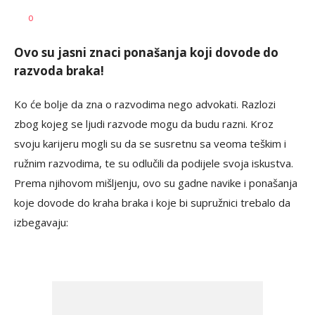
Vesna
AUTOR
0
Kerkez
Ovo su jasni znaci ponašanja koji dovode do
razvoda braka!
Ko će bolje da zna o razvodima nego advokati. Razlozi
zbog kojeg se ljudi razvode mogu da budu razni. Kroz
svoju karijeru mogli su da se susretnu sa veoma teškim i
ružnim razvodima, te su odlučili da podijele svoja iskustva.
Prema njihovom mišljenju, ovo su gadne navike i ponašanja
koje dovode do kraha braka i koje bi supružnici trebalo da
izbegavaju: