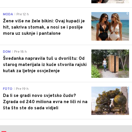
0
MODA
Pre 12 h
|
Žene više ne žele bikini: Ovaj kupaći je
hit, sakriva stomak, a nosi se i poslije
mora uz suknje i pantalone
0
DOM
Pre 18 h
|
Šveđanka napravila tuš u dvorištu: Od
starog materijala iz kuće stvorila rajski
kutak za ljetnje osvježenje
0
FOTO
Pre 19 h
|
Da li se gradi novo svjetsko čudo?
Zgrada od 240 miliona evra ne liči ni na
šta što ste do sada vidjeli