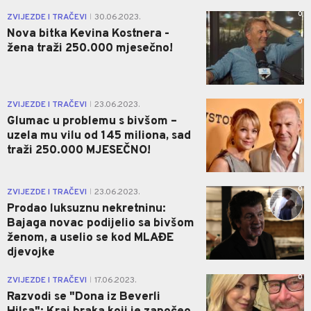
0
ZVIJEZDE I TRAČEVI
30.06.2023.
|
Nova bitka Kevina Kostnera -
žena traži 250.000 mjesečno!
0
ZVIJEZDE I TRAČEVI
23.06.2023.
|
Glumac u problemu s bivšom –
uzela mu vilu od 145 miliona, sad
traži 250.000 MJESEČNO!
0
ZVIJEZDE I TRAČEVI
23.06.2023.
|
Prodao luksuznu nekretninu:
Bajaga novac podijelio sa bivšom
ženom, a uselio se kod MLAĐE
djevojke
0
ZVIJEZDE I TRAČEVI
17.06.2023.
|
Razvodi se "Dona iz Beverli