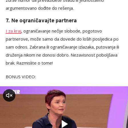
zdrav humor da prevaziđete svađu ili jednostavno
argumentovano dođite do rešenja.
7. Ne ograničavajte partnera
I za kraj
, ograničavanje nečije slobode, pogotovo
partnerove, može samo da dovede do loših posljedica po
sam odnos. Zabrana ili ograničavanje izlazaka, putovanja ili
druženja nikom ne donosi dobro. Nezavisnost poboljšava
brak. Razmislite o tome!
BONUS VIDEO:
zvuk