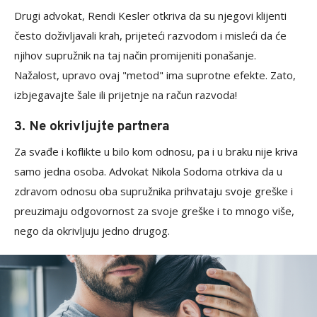
Drugi advokat, Rendi Kesler otkriva da su njegovi klijenti
često doživljavali krah, prijeteći razvodom i misleći da će
njihov supružnik na taj način promijeniti ponašanje.
Nažalost, upravo ovaj "metod" ima suprotne efekte. Zato,
izbjegavajte šale ili prijetnje na račun razvoda!
3. Ne okrivljujte partnera
Za svađe i koflikte u bilo kom odnosu, pa i u braku nije kriva
samo jedna osoba. Advokat Nikola Sodoma otrkiva da u
zdravom odnosu oba supružnika prihvataju svoje greške i
preuzimaju odgovornost za svoje greške i to mnogo više,
nego da okrivljuju jedno drugog.