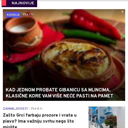
NAJNOVIJE
0
Pre 1 h
KUHINJA
KAD JEDNOM PROBATE GIBANICU SA MLINCIMA,
KLASIČNE KORE VAM VIŠE NEĆE PASTI NA PAMET
0
ZANIMLJIVOSTI
Pre 8 h
|
Zašto Grci farbaju prozore i vrata u
plavo? Ima važniju svrhu nego što
mislite