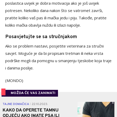
poslastica uvijek je dobra motivacija ako je još uvijek
potresen. Nekoliko dana nakon što se vatromet završi,
pratite koliko vaš pas ili mačka jedu i piju. Takođe, pratite
koliko mačka obavlja nuždu ili izlazi napolje.
Posavjetujte se sa stručnjakom
Ako se problem nastavi, posjetite veterinara za stručni
savjet. Moguće je da bi propisani tretman ili neka vrsta
podrške mogli da pomognu u smanjenju tjeskobe koja traje
i danima poslije.
(MONDO)
MOŽDA ĆE VAS ZANIMATI
0
TAJNE DOMAĆICA
22.10.2023.
|
KAKO DA OPERETE TAMNU
ODJEĆU AKO IMATE PSA ILI