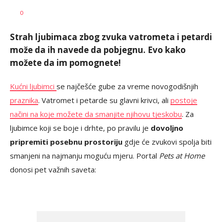
Vesna
AUTOR
0
Kerkez
Strah ljubimaca zbog zvuka vatrometa i petardi
može da ih navede da pobjegnu. Evo kako
možete da im pomognete!
Kućni ljubimci
se najčešće gube za vreme novogodišnjih
praznika
. Vatromet i petarde su glavni krivci, ali
postoje
načini na koje možete da smanjite njihovu tjeskobu
. Za
ljubimce koji se boje i drhte, po pravilu je
dovoljno
pripremiti posebnu prostoriju
gdje će zvukovi spolja biti
smanjeni na najmanju moguću mjeru. Portal
Pets at Home
donosi pet važnih saveta: