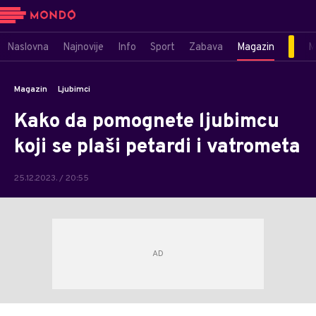
Naslovna
Najnovije
Info
Sport
Zabava
Magazin
M
Magazin
Ljubimci
Kako da pomognete ljubimcu
koji se plaši petardi i vatrometa
25.12.2023. / 20:55