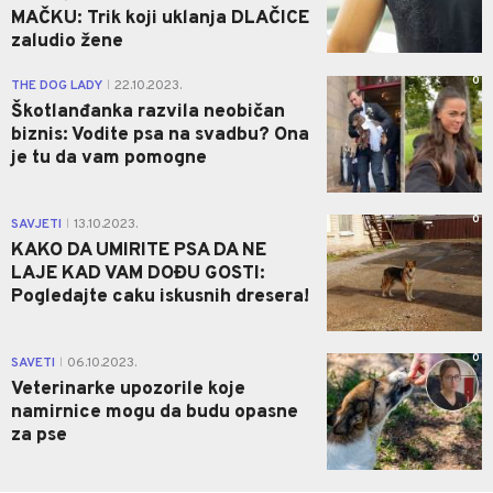
MAČKU: Trik koji uklanja DLAČICE
zaludio žene
0
THE DOG LADY
22.10.2023.
|
Škotlanđanka razvila neobičan
biznis: Vodite psa na svadbu? Ona
je tu da vam pomogne
0
SAVJETI
13.10.2023.
|
KAKO DA UMIRITE PSA DA NE
LAJE KAD VAM DOĐU GOSTI:
Pogledajte caku iskusnih dresera!
0
SAVETI
06.10.2023.
|
Veterinarke upozorile koje
namirnice mogu da budu opasne
za pse