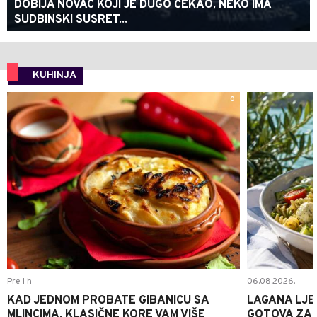
DOBIJA NOVAC KOJI JE DUGO ČEKAO, NEKO IMA
SUDBINSKI SUSRET...
KUHINJA
0
Pre 1 h
06.08.2026.
KAD JEDNOM PROBATE GIBANICU SA
LAGANA LJE
MLINCIMA, KLASIČNE KORE VAM VIŠE
GOTOVA ZA 2