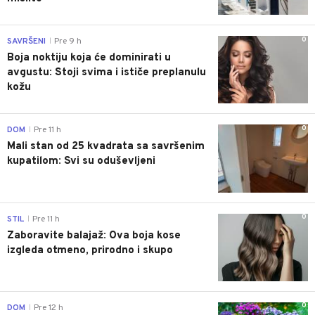
0
SAVRŠENI
Pre 9 h
|
Boja noktiju koja će dominirati u
avgustu: Stoji svima i ističe preplanulu
kožu
0
DOM
Pre 11 h
|
Mali stan od 25 kvadrata sa savršenim
kupatilom: Svi su oduševljeni
0
STIL
Pre 11 h
|
Zaboravite balajaž: Ova boja kose
izgleda otmeno, prirodno i skupo
0
DOM
Pre 12 h
|