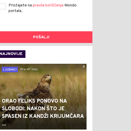
Pristajete na
pravila korišćenja
Mondo
portala.
POŠALJI
NAJNOVIJE
0
Pre 47 min
LJUBIMCI
ORAO FELIKS PONOVO NA
SLOBODI: NAKON ŠTO JE
SPASEN IZ KANDŽI KRIJUMČARA
...