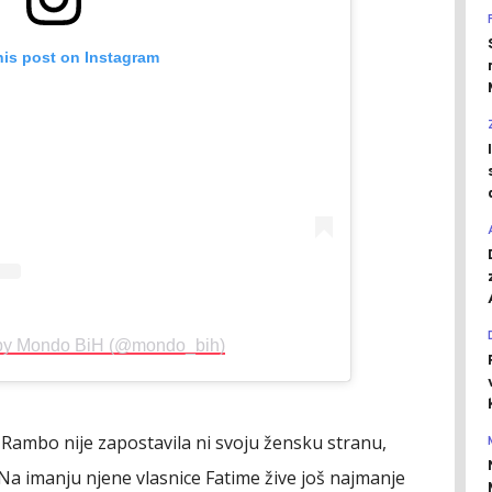
his post on Instagram
 by Mondo BiH (@mondo_bih)
ambo nije zapostavila ni svoju žensku stranu,
. Na imanju njene vlasnice Fatime žive još najmanje