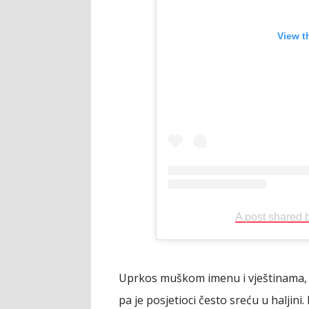
View t
A post shared
Uprkos muškom imenu i vještinama, R
pa je posjetioci često sreću u haljini