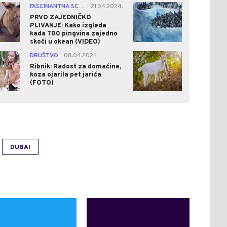
0
0
FASCINANTNA SCENA
21.04.2024.
|
PRVO ZAJEDNIČKO
PLIVANJE: Kako izgleda
kada 700 pingvina zajedno
skoči u okean (VIDEO)
0
0
DRUŠTVO
08.04.2024.
|
Ribnik: Radost za domaćine,
koza ojarila pet jarića
(FOTO)
DUBAI