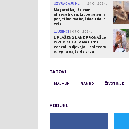
UZVRAĆAJU NJEŽNOŠĆU
24.04.2024.
|
Magarci koji će vam
uljepšati dan: Ljube sa svim
posjetiocima koji dođu da ih
vide
LJUBIMCI
09.04.2024.
|
UPLAŠENO LANE PRONAŠLA
ISPOD KOLA: Mama srna
zahvalila djevojci i potezom
istopila najtvrđa srca
TAGOVI
MAJMUN
RAMBO
ŽIVOTINJE
PODIJELI