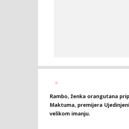
Vesna
AUTOR
0
Kerkez
Rambo, ženka orangutana prip
Maktuma, premijera Ujedinjeni
velikom imanju.