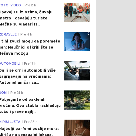
0
FOTO, VIDEO
Pre 2 h
|
Spavaju u izlozima, čuvaju
metro i osvajaju turiste:
Mačke su vladari Is...
0
ZDRAVLJE
Pre 4 h
|
I tihi zvuci mogu da poremete
san: Naučnici otkrili šta se
dešava mozgu
0
AUTOMOBILI
Pre 17 h
|
Da li se crni automobili više
zagrijavaju na vrućinama:
Automehaničar sa...
0
DOM
Pre 21 h
|
Pobjegnite od paklenih
vrućina: Ova stabla rashlađuju
kuću i prave najlj...
0
MIRISI LJETA
Pre 23 h
|
Najbolji parfemi poslije mora:
Mirišu na senzualni luksuz,