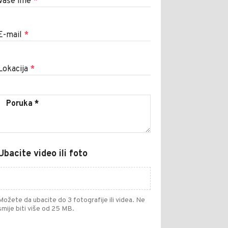
Vaše ime
*
E-mail
*
Lokacija
*
Ubacite video ili foto
Možete da ubacite do 3 fotografije ili videa. Ne
smije biti više od 25 MB.