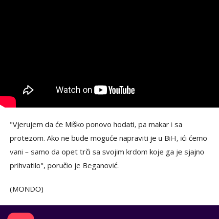
"Vjerujem da će Miško ponovo hodati, pa makar i sa
protezom. Ako ne bude moguće napraviti je u BiH, ići ćemo
vani – samo da opet trči sa svojim krdom koje ga je sjajno
prihvatilo", poručio je Beganović.
(MONDO)