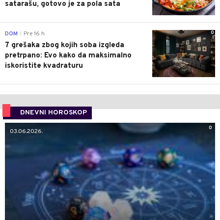
satarašu, gotovo je za pola sata
0
DOM
Pre 16 h
|
7 grešaka zbog kojih soba izgleda
pretrpano: Evo kako da maksimalno
iskoristite kvadraturu
DNEVNI HOROSKOP
0
03.06.2026.