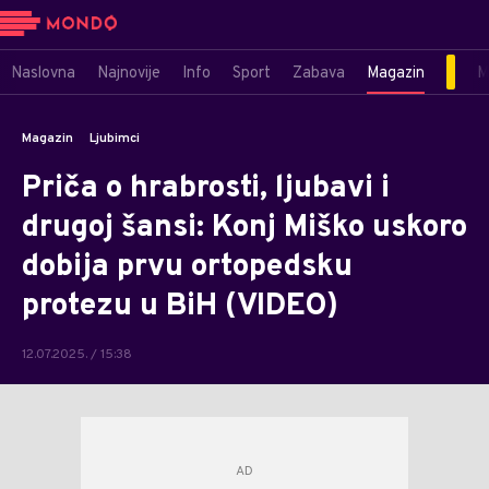
Naslovna
Najnovije
Info
Sport
Zabava
Magazin
M
Magazin
Ljubimci
Priča o hrabrosti, ljubavi i
drugoj šansi: Konj Miško uskoro
dobija prvu ortopedsku
protezu u BiH (VIDEO)
12.07.2025. / 15:38