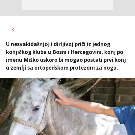
Nikolina
AUTOR
0
Damjanić
U nesvakidašnjoj i dirljivoj priči iz jednog
konjičkog kluba u Bosni i Hercegovini, konj po
imenu Miško uskoro bi mogao postati prvi konj
u zemlji sa ortopedskom protezom za nogu.