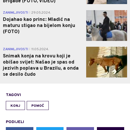
brigade (FOTO, VIDEO)
0
ZANIMLJIVOSTI
29.05.2024.
|
Dojahao kao princ: Mladić na
maturu stigao na bijelom konju
(FOTO)
0
ZANIMLJIVOSTI
11.05.2024.
|
Snimak konja na krovu koji je
obišao svijet: Našao je spas od
jezivih poplava u Brazilu, a onda
se desilo čudo
TAGOVI
KONJ
POMOĆ
PODIJELI