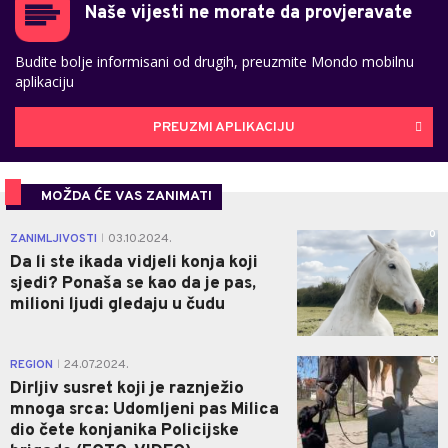
Naše vijesti ne morate da provjeravate
Budite bolje informisani od drugih, preuzmite Mondo mobilnu
aplikaciju
PREUZMI APLIKACIJU
MOŽDA ĆE VAS ZANIMATI
0
ZANIMLJIVOSTI
03.10.2024.
|
Da li ste ikada vidjeli konja koji
sjedi? Ponaša se kao da je pas,
milioni ljudi gledaju u čudu
0
REGION
24.07.2024.
|
Dirljiv susret koji je raznježio
mnoga srca: Udomljeni pas Milica
dio čete konjanika Policijske