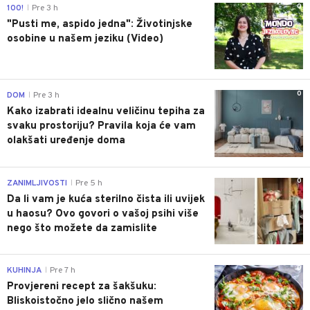
0
100!
Pre 3 h
|
"Pusti me, aspido jedna": Životinjske
osobine u našem jeziku (Video)
0
DOM
Pre 3 h
|
Kako izabrati idealnu veličinu tepiha za
svaku prostoriju? Pravila koja će vam
olakšati uređenje doma
0
ZANIMLJIVOSTI
Pre 5 h
|
Da li vam je kuća sterilno čista ili uvijek
u haosu? Ovo govori o vašoj psihi više
nego što možete da zamislite
0
KUHINJA
Pre 7 h
|
Provjereni recept za šakšuku:
Bliskoistočno jelo slično našem