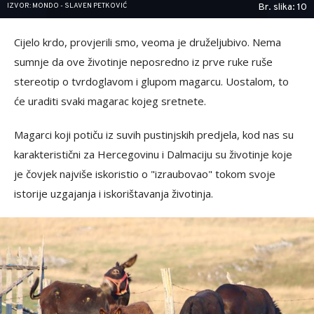
IZVOR: MONDO - SLAVEN PETKOVIĆ
Br. slika: 10
Cijelo krdo, provjerili smo, veoma je druželjubivo. Nema
sumnje da ove životinje neposredno iz prve ruke ruše
stereotip o tvrdoglavom i glupom magarcu. Uostalom, to
će uraditi svaki magarac kojeg sretnete.
Magarci koji potiču iz suvih pustinjskih predjela, kod nas su
karakteristični za Hercegovinu i Dalmaciju su životinje koje
je čovjek najviše iskoristio o "izraubovao" tokom svoje
istorije uzgajanja i iskorištavanja životinja.