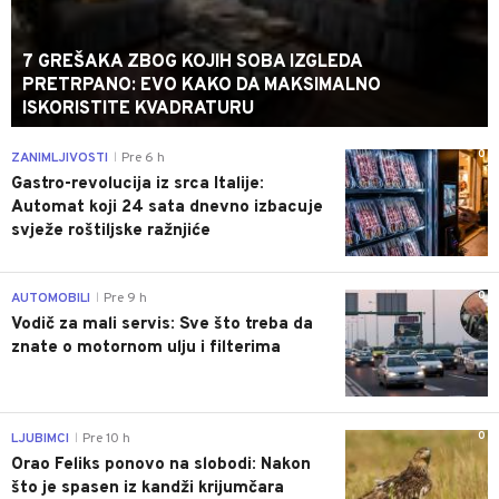
7 GREŠAKA ZBOG KOJIH SOBA IZGLEDA
PRETRPANO: EVO KAKO DA MAKSIMALNO
ISKORISTITE KVADRATURU
0
ZANIMLJIVOSTI
Pre 6 h
|
Gastro-revolucija iz srca Italije:
Automat koji 24 sata dnevno izbacuje
svježe roštiljske ražnjiće
0
AUTOMOBILI
Pre 9 h
|
Vodič za mali servis: Sve što treba da
znate o motornom ulju i filterima
0
LJUBIMCI
Pre 10 h
|
Orao Feliks ponovo na slobodi: Nakon
što je spasen iz kandži krijumčara