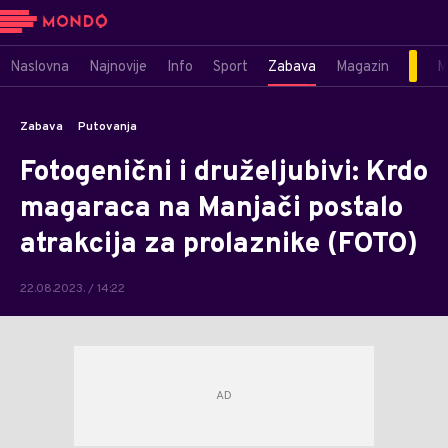
Naslovna
Najnovije
Info
Sport
Zabava
Magazin
M
Zabava
Putovanja
Fotogenični i druželjubivi: Krdo
magaraca na Manjači postalo
atrakcija za prolaznike (FOTO)
22.08.2023. / 14:22