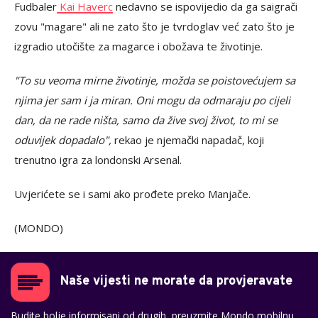
Fudbaler
Kai Haverc
nedavno se ispovijedio da ga saigrači
zovu "magare" ali ne zato što je tvrdoglav već zato što je
izgradio utočište za magarce i obožava te životinje.
"To su veoma mirne životinje, možda se poistovećujem sa
njima jer sam i ja miran. Oni mogu da odmaraju po cijeli
dan, da ne rade ništa, samo da žive svoj život, to mi se
oduvijek dopadalo",
rekao je njemački napadač, koji
trenutno igra za londonski Arsenal.
Uvjerićete se i sami ako prođete preko Manjače.
(MONDO)
Naše vijesti ne morate da provjeravate
Budite bolje informisani od drugih, preuzmite Mondo mobilnu