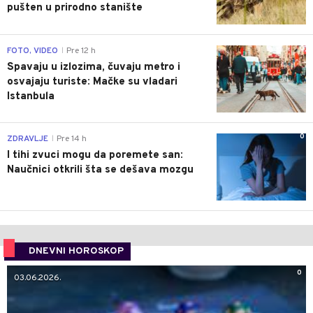
pušten u prirodno stanište
0
FOTO, VIDEO
Pre 12 h
|
Spavaju u izlozima, čuvaju metro i
osvajaju turiste: Mačke su vladari
Istanbula
0
ZDRAVLJE
Pre 14 h
|
I tihi zvuci mogu da poremete san:
Naučnici otkrili šta se dešava mozgu
DNEVNI HOROSKOP
0
03.06.2026.