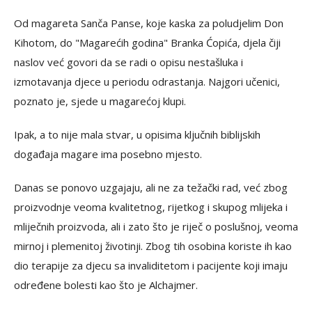
Od magareta Sanča Panse, koje kaska za poludjelim Don
Kihotom, do "Magarećih godina" Branka Ćopića, djela čiji
naslov već govori da se radi o opisu nestašluka i
izmotavanja djece u periodu odrastanja. Najgori učenici,
poznato je, sjede u magarećoj klupi.
Ipak, a to nije mala stvar, u opisima ključnih biblijskih
događaja magare ima posebno mjesto.
Danas se ponovo uzgajaju, ali ne za težački rad, već zbog
proizvodnje veoma kvalitetnog, rijetkog i skupog mlijeka i
mliječnih proizvoda, ali i zato što je riječ o poslušnoj, veoma
mirnoj i plemenitoj životinji. Zbog tih osobina koriste ih kao
dio terapije za djecu sa invaliditetom i pacijente koji imaju
određene bolesti kao što je Alchajmer.