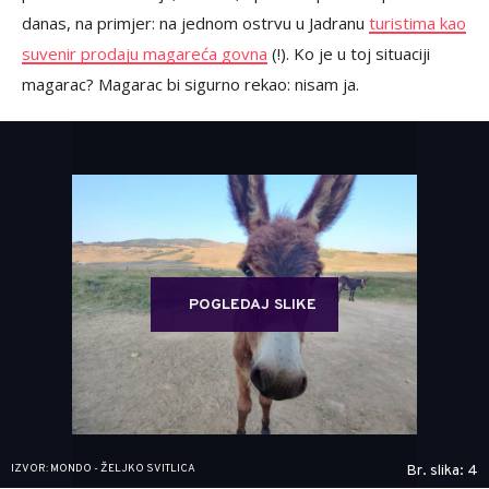
danas, na primjer: na jednom ostrvu u Jadranu
turistima kao
suvenir prodaju magareća govna
(!). Ko je u toj situaciji
magarac? Magarac bi sigurno rekao: nisam ja.
POGLEDAJ SLIKE
IZVOR: MONDO - ŽELJKO SVITLICA
Br. slika: 4