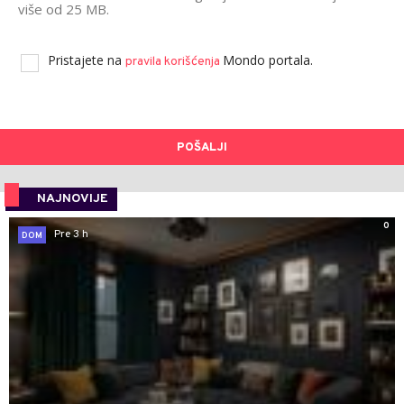
više od 25 MB.
Pristajete na
Mondo portala.
pravila korišćenja
POŠALJI
NAJNOVIJE
0
Pre 3 h
DOM