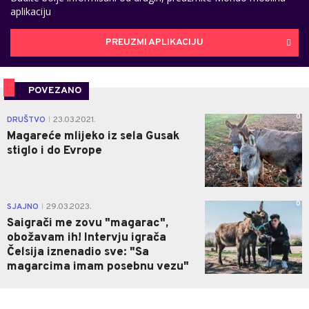
aplikaciju
PREUZMI APLIKACIJU
POVEZANO
0
DRUŠTVO
23.03.2021.
|
Magareće mlijeko iz sela Gusak
stiglo i do Evrope
0
SJAJNO
29.03.2023.
|
Saigrači me zovu "magarac",
obožavam ih! Intervju igrača
Čelsija iznenadio sve: "Sa
magarcima imam posebnu vezu"