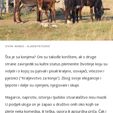
IZVOR: MONDO - SLAVEN PETKOVIĆ
Šta je sa konjima? Oni su takođe korišteni, ali s druge
strane zavrijedili su kultni status plemenite životinje koju su
voljeli i o kojoj su pjevali i pisali kraljevi, osvajači, vitezovi i
pjesnici ("Kraljevstvo za konja"). Zbog svoje elegancije i
ljepote i dalje su cijenjeni, njegovani i skupi.
Magarce, naprotiv, istorija i ljudsko stvaralaštvo nisu mazili.
U podjeli uloga on je zapao u društvo onih oko kojih se
plete neka komedija, ili teška, opora ili apsurdna priča. Čak i