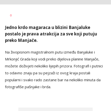
Željko
AUTOR
0
Svitlica
Jedno krdo magaraca u blizini Banjaluke
postalo je prava atrakcija za sve koji putuju
preko Manjače.
Na živopisnom magistralnom putu između Banjaluke i
Mrkonjić Grada koji vodi preko dijelova planine Manjače,
možete doživjeti nekoliko lijepih prizora. Fotografi i putnici
to odavno znaju pa su pejzaži iz ovog kraja postali
popularni i svako rado zastane bar na nekoliko minuta da
fotografiše pašnjake i brda.