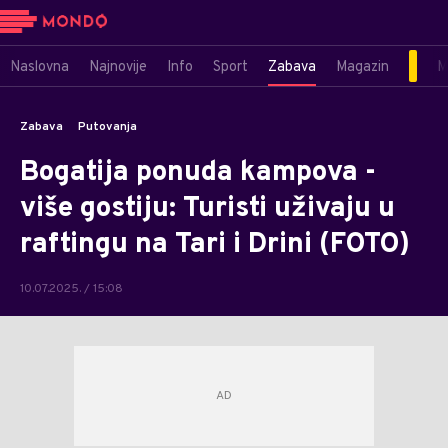
Naslovna
Najnovije
Info
Sport
Zabava
Magazin
M
Zabava
Putovanja
Bogatija ponuda kampova -
više gostiju: Turisti uživaju u
raftingu na Tari i Drini (FOTO)
10.07.2025. / 15:08