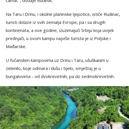
čamac", dodaje Rudinac.
Na Taru i Drinu, i okolne planinske ljepotice, ističe Rudinac,
turisti dolaze iz svih zemalja Evrope, pa i sa drugih
kontinenata, a ove godine, izuzimajući Srbiju koja uvijek
prednjači, u ovom kampu najviše turista je iz Poljske i
Mađarske.
U fočanskim kampovima uz Drinu i Taru, ušuškanim u
zelenilo, koje odmara i dušu i tijelo, smještaj je u
bungalovima - od dvokrevetnih, pa do sedmokrevetnih.