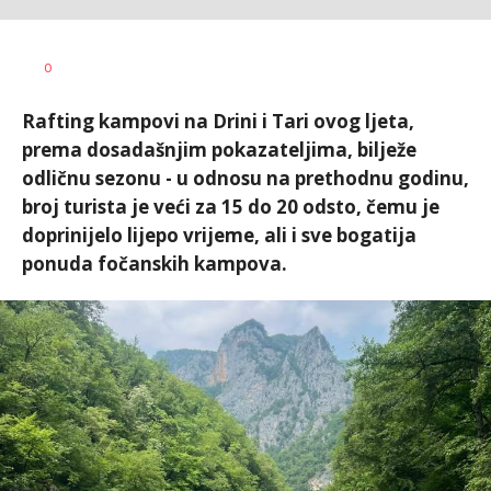
Dragana
AUTOR
0
Božić
Rafting kampovi na Drini i Tari ovog ljeta,
prema dosadašnjim pokazateljima, bilježe
odličnu sezonu - u odnosu na prethodnu godinu,
broj turista je veći za 15 do 20 odsto, čemu je
doprinijelo lijepo vrijeme, ali i sve bogatija
ponuda fočanskih kampova.