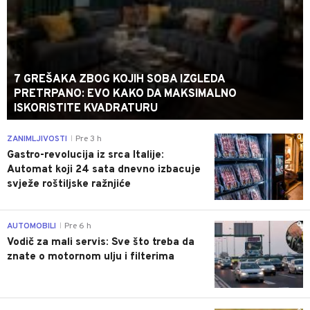
7 GREŠAKA ZBOG KOJIH SOBA IZGLEDA
PRETRPANO: EVO KAKO DA MAKSIMALNO
ISKORISTITE KVADRATURU
0
ZANIMLJIVOSTI
Pre 3 h
|
Gastro-revolucija iz srca Italije:
Automat koji 24 sata dnevno izbacuje
svježe roštiljske ražnjiće
0
AUTOMOBILI
Pre 6 h
|
Vodič za mali servis: Sve što treba da
znate o motornom ulju i filterima