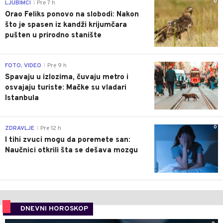
0
LJUBIMCI
Pre 7 h
|
Orao Feliks ponovo na slobodi: Nakon
što je spasen iz kandži krijumčara
pušten u prirodno stanište
0
FOTO, VIDEO
Pre 9 h
|
Spavaju u izlozima, čuvaju metro i
osvajaju turiste: Mačke su vladari
Istanbula
0
ZDRAVLJE
Pre 12 h
|
I tihi zvuci mogu da poremete san:
Naučnici otkrili šta se dešava mozgu
DNEVNI HOROSKOP