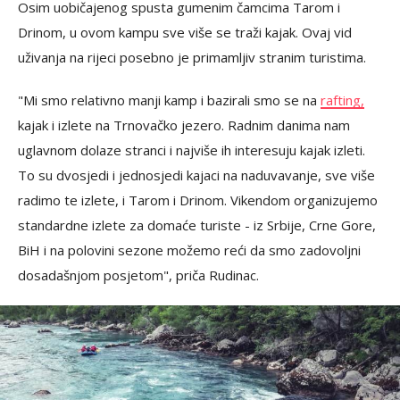
Osim uobičajenog spusta gumenim čamcima Tarom i
Drinom, u ovom kampu sve više se traži kajak. Ovaj vid
uživanja na rijeci posebno je primamljiv stranim turistima.
"Mi smo relativno manji kamp i bazirali smo se na
rafting,
kajak i izlete na Trnovačko jezero. Radnim danima nam
uglavnom dolaze stranci i najviše ih interesuju kajak izleti.
To su dvosjedi i jednosjedi kajaci na naduvavanje, sve više
radimo te izlete, i Tarom i Drinom. Vikendom organizujemo
standardne izlete za domaće turiste - iz Srbije, Crne Gore,
BiH i na polovini sezone možemo reći da smo zadovoljni
dosadašnjom posjetom", priča Rudinac.