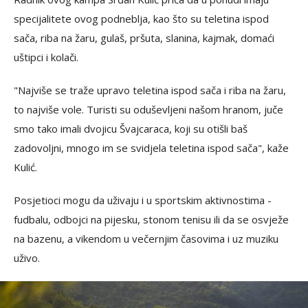
specijalitete ovog podneblja, kao što su teletina ispod
sača, riba na žaru, gulaš, pršuta, slanina, kajmak, domaći
uštipci i kolači.
"Najviše se traže upravo teletina ispod sača i riba na žaru,
to najviše vole. Turisti su oduševljeni našom hranom, juče
smo tako imali dvojicu Švajcaraca, koji su otišli baš
zadovoljni, mnogo im se svidjela teletina ispod sača", kaže
Kulić.
Posjetioci mogu da uživaju i u sportskim aktivnostima -
fudbalu, odbojci na pijesku, stonom tenisu ili da se osvježe
na bazenu, a vikendom u večernjim časovima i uz muziku
uživo.