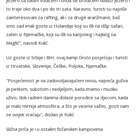
jezero sa našim vodičem i onda se brodićem obilazi jezero i
to traje oko dva i po do tri sata. Naravno, turisti su najviše
zainteresovani za rafting, ali i za druge aranžmane, baš
smo sad imali goste iz Holandije koji su išli na džip safari,
zatim iz NJemačke, koji su išli na kanjoning i hajking na
Maglić", navodi Kulić.
Uz goste iz Srbije i BiH, ovaj kamp često posjećuju i turisti
iz Hrvatske, Slovenije, Češke, Poljske, Njemačke.
"Posjećenost je na zadovoljavajućem nivou, najveća gužva
je petkom, subotom i nedjeljom, kada imamo i muziku
uživo, dok radnim danima dolaze porodice sa djecom, kada
je malo mirnija atmosfera, a što je veoma važno, gosti nam
se uvijek vraćaju", dodao je Kulić.
Slična priča je i u ostalim fočanskim kampovima.