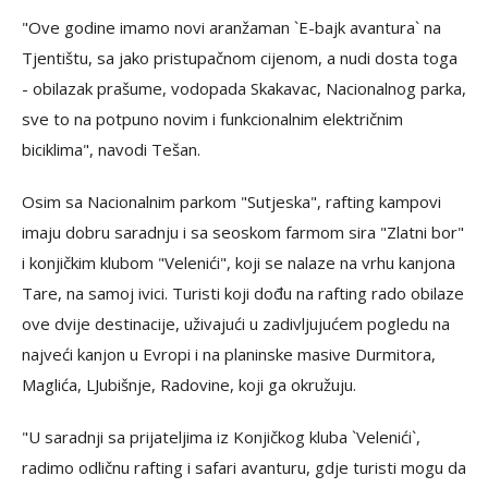
"Ove godine imamo novi aranžaman `E-bajk avantura` na
Tjentištu, sa jako pristupačnom cijenom, a nudi dosta toga
- obilazak prašume, vodopada Skakavac, Nacionalnog parka,
sve to na potpuno novim i funkcionalnim električnim
biciklima", navodi Tešan.
Osim sa Nacionalnim parkom "Sutjeska", rafting kampovi
imaju dobru saradnju i sa seoskom farmom sira "Zlatni bor"
i konjičkim klubom "Velenići", koji se nalaze na vrhu kanjona
Tare, na samoj ivici. Turisti koji dođu na rafting rado obilaze
ove dvije destinacije, uživajući u zadivljujućem pogledu na
najveći kanjon u Evropi i na planinske masive Durmitora,
Maglića, LJubišnje, Radovine, koji ga okružuju.
"U saradnji sa prijateljima iz Konjičkog kluba `Velenići`,
radimo odličnu rafting i safari avanturu, gdje turisti mogu da