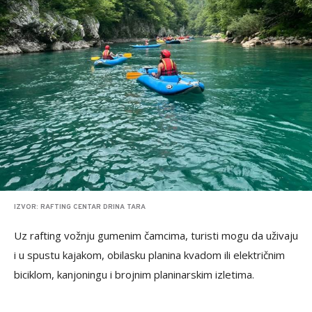
IZVOR: RAFTING CENTAR DRINA TARA
Uz rafting vožnju gumenim čamcima, turisti mogu da uživaju
i u spustu kajakom, obilasku planina kvadom ili električnim
biciklom, kanjoningu i brojnim planinarskim izletima.