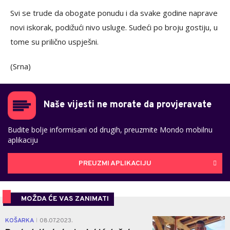
Svi se trude da obogate ponudu i da svake godine naprave
novi iskorak, podižući nivo usluge. Sudeći po broju gostiju, u
tome su prilično uspješni.
(Srna)
Naše vijesti ne morate da provjeravate
Budite bolje informisani od drugih, preuzmite Mondo mobilnu
aplikaciju
PREUZMI APLIKACIJU
MOŽDA ĆE VAS ZANIMATI
0
KOŠARKA
08.07.2023.
|