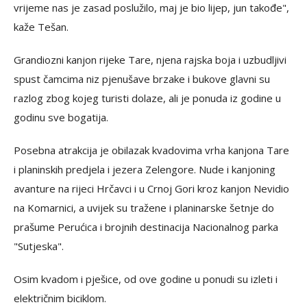
vrijeme nas je zasad poslužilo, maj je bio lijep, jun takođe",
kaže Tešan.
Grandiozni kanjon rijeke Tare, njena rajska boja i uzbudljivi
spust čamcima niz pjenušave brzake i bukove glavni su
razlog zbog kojeg turisti dolaze, ali je ponuda iz godine u
godinu sve bogatija.
Posebna atrakcija je obilazak kvadovima vrha kanjona Tare
i planinskih predjela i jezera Zelengore. Nude i kanjoning
avanture na rijeci Hrčavci i u Crnoj Gori kroz kanjon Nevidio
na Komarnici, a uvijek su tražene i planinarske šetnje do
prašume Perućica i brojnih destinacija Nacionalnog parka
"Sutjeska".
Osim kvadom i pješice, od ove godine u ponudi su izleti i
električnim biciklom.