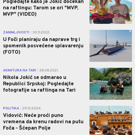
Pogledajte kako je Jokić dočekan
na raftingu: Tarom se ori "MVP,
MVP" (VIDEO)
0
ZANIMLJIVOSTI
30.11.2022.
|
U Foči planiraju da naprave trg i
spomenik posvećene splavarenju
(FOTO)
0
AVANTURA NA TARI
28.08.2021.
|
Nikola Jokić se odmarao u
Republici Srpskoj: Pogledajte
fotografije sa raftinga na Tari
0
POLITIKA
29.10.2024.
|
Vidović: Neće proći puno
vremena da krenu radovi na putu
Foča - Šćepan Polje