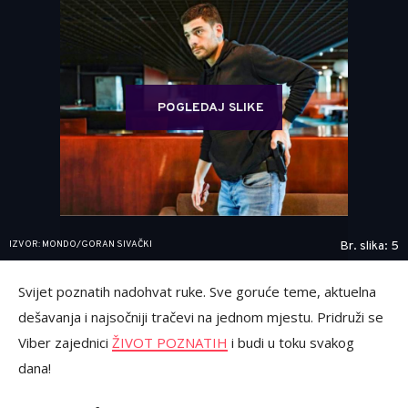
POGLEDAJ SLIKE
IZVOR: MONDO/GORAN SIVAČKI
Br. slika: 5
Svijet poznatih nadohvat ruke. Sve goruće teme, aktuelna
dešavanja i najsočniji tračevi na jednom mjestu. Pridruži se
Viber zajednici
ŽIVOT POZNATIH
i budi u toku svakog
dana!