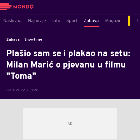
Naslovna
Najnovije
Info
Sport
Zabava
Magazin
M
Zabava
Showtime
Plašio sam se i plakao na setu:
Milan Marić o pjevanu u filmu
"Toma"
02.01.2022. / 18:20