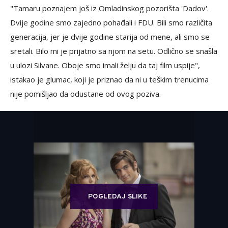
"Tamaru poznajem još iz Omladinskog pozorišta 'Dadov'.
Dvije godine smo zajedno pohađali i FDU. Bili smo različita
generacija, jer je dvije godine starija od mene, ali smo se
sretali. Bilo mi je prijatno sa njom na setu. Odlično se snašla
u ulozi Silvane. Oboje smo imali želju da taj film uspije",
istakao je glumac, koji je priznao da ni u teškim trenucima
nije pomišljao da odustane od ovog poziva.
POGLEDAJ SLIKE