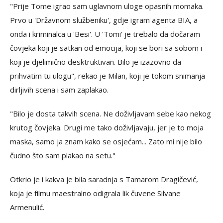
"Prije Tome igrao sam uglavnom uloge opasnih momaka.
Prvo u 'Državnom službeniku', gdje igram agenta BIA, a
onda i kriminalca u 'Besi'. U 'Tomi' je trebalo da dočaram
čovjeka koji je satkan od emocija, koji se bori sa sobom i
koji je djelimično desktruktivan. Bilo je izazovno da
prihvatim tu ulogu", rekao je Milan, koji je tokom snimanja
dirljivih scena i sam zaplakao.
"Bilo je dosta takvih scena. Ne doživljavam sebe kao nekog
krutog čovjeka. Drugi me tako doživljavaju, jer je to moja
maska, samo ja znam kako se osjećam... Zato mi nije bilo
čudno što sam plakao na setu."
Otkrio je i kakva je bila saradnja s Tamarom Dragičević,
koja je filmu maestralno odigrala lik čuvene Silvane
Armenulić.