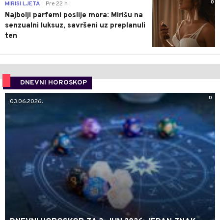
0
MIRISI LJETA
Pre 22 h
|
Najbolji parfemi poslije mora: Mirišu na
senzualni luksuz, savršeni uz preplanuli
ten
DNEVNI HOROSKOP
0
03.06.2026.