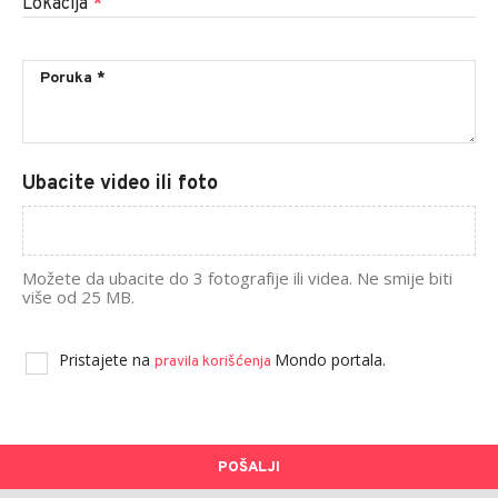
Lokacija
*
Ubacite video ili foto
Možete da ubacite do 3 fotografije ili videa. Ne smije biti
više od 25 MB.
Pristajete na
Mondo portala.
pravila korišćenja
POŠALJI