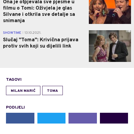
Ona je otpjevala sve pjesme u
filmu o Tomi: Oživjela je glas
Silvane i otkrila sve detalje sa
snimanja
0
SHOWTIME
13.10.2021.
|
Slučaj ''Toma'': Krivična prijava
protiv svih koji su dijelili link
TAGOVI
MILAN MARIĆ
TOMA
PODIJELI