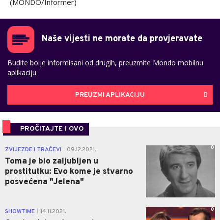
(MONDO/Informer)
Naše vijesti ne morate da provjeravate
Budite bolje informisani od drugih, preuzmite Mondo mobilnu
aplikaciju
PREUZMI APLIKACIJU
PROČITAJTE I OVO
0
ZVIJEZDE I TRAČEVI
09.12.2021.
|
Toma je bio zaljubljen u
prostitutku: Evo kome je stvarno
posvećena "Jelena"
0
SHOWTIME
14.11.2021.
|