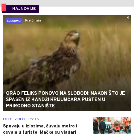
NAJNOVIJE
0
Pre 8 min
LJUBIMCI
ORAO FELIKS PONOVO NA SLOBODI: NAKON ŠTO JE
SPASEN IZ KANDŽI KRIJUMČARA PUŠTEN U
PRIRODNO STANIŠTE
0
FOTO, VIDEO
Pre 1 h
|
Spavaju u izlozima, čuvaju metro i
osvajaju turiste: Mačke su vladari