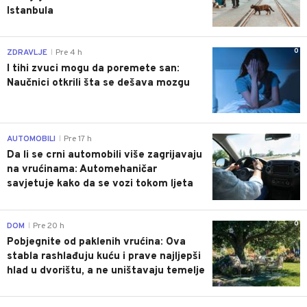
Istanbula
0
ZDRAVLJE
Pre 4 h
|
I tihi zvuci mogu da poremete san:
Naučnici otkrili šta se dešava mozgu
0
AUTOMOBILI
Pre 17 h
|
Da li se crni automobili više zagrijavaju
na vrućinama: Automehaničar
savjetuje kako da se vozi tokom ljeta
0
DOM
Pre 20 h
|
Pobjegnite od paklenih vrućina: Ova
stabla rashlađuju kuću i prave najljepši
hlad u dvorištu, a ne uništavaju temelje