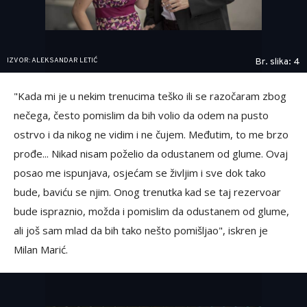
IZVOR: ALEKSANDAR LETIĆ
Br. slika: 4
"Kada mi je u nekim trenucima teško ili se razočaram zbog
nečega, često pomislim da bih volio da odem na pusto
ostrvo i da nikog ne vidim i ne čujem. Međutim, to me brzo
prođe... Nikad nisam poželio da odustanem od glume. Ovaj
posao me ispunjava, osjećam se življim i sve dok tako
bude, baviću se njim. Onog trenutka kad se taj rezervoar
bude ispraznio, možda i pomislim da odustanem od glume,
ali još sam mlad da bih tako nešto pomišljao", iskren je
Milan Marić.