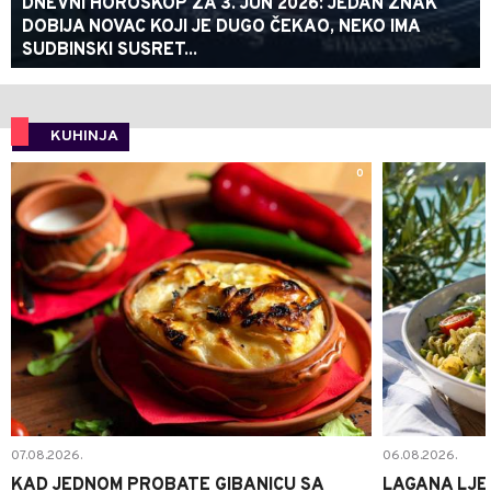
DNEVNI HOROSKOP ZA 3. JUN 2026: JEDAN ZNAK
DOBIJA NOVAC KOJI JE DUGO ČEKAO, NEKO IMA
SUDBINSKI SUSRET...
KUHINJA
0
07.08.2026.
06.08.2026.
KAD JEDNOM PROBATE GIBANICU SA
LAGANA LJE