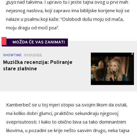
guys
nad takvima. I upravo tu i jeste tajna ovog u prvi mah
nejasnog naslova, koji zapravo ima biblijske korijene koji se
nalaze u psalmu koji kaže: “Oslobodi dušu moju od mača,
moju dragu od moći psa“.
MOŽDA ĆE VAS ZANIMATI
0
SHOWTIME
01.01.2022.
|
Muzička recenzija: Poliranje
stare zlatnine
Kamberbeč se u toj mjeri stopio sa svojim likom da ostali,
ma koliko dobri glumci, praktično sekundiraju njegovoj
sveprisutnosti. I kako to obično biva sa tako dominantnim
likovima, u pozadini se krije nešto sasvim drugo, neka tajna