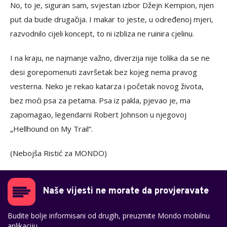
No, to je, siguran sam, svjestan izbor Džejn Kempion, njen
put da bude drugačija. I makar to jeste, u određenoj mjeri,
razvodnilo cijeli koncept, to ni izbliza ne ruinira cjelinu.
I na kraju, ne najmanje važno, diverzija nije tolika da se ne
desi gorepomenuti završetak bez kojeg nema pravog
vesterna. Neko je rekao katarza i početak novog života,
bez moći psa za petama. Psa iz pakla, pjevao je, ma
zapomagao, legendarni Robert Johnson u njegovoj
„Hellhound on My Trail“.
(Nebojša Ristić za MONDO)
Naše vijesti ne morate da provjeravate
Budite bolje informisani od drugih, preuzmite Mondo mobilnu
aplikaciju