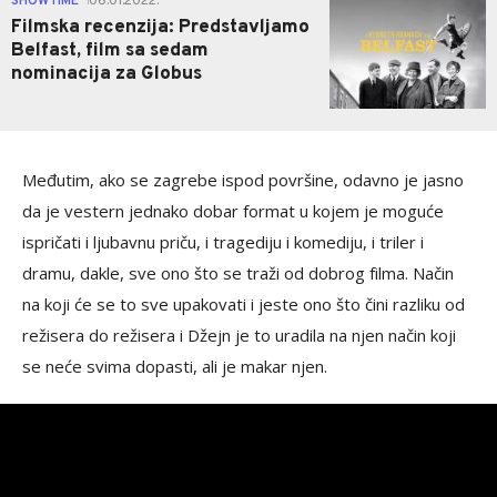
SHOWTIME
06.01.2022.
|
Filmska recenzija: Predstavljamo
Belfast, film sa sedam
nominacija za Globus
Međutim, ako se zagrebe ispod površine, odavno je jasno
da je vestern jednako dobar format u kojem je moguće
ispričati i ljubavnu priču, i tragediju i komediju, i triler i
dramu, dakle, sve ono što se traži od dobrog filma. Način
na koji će se to sve upakovati i jeste ono što čini razliku od
režisera do režisera i Džejn je to uradila na njen način koji
se neće svima dopasti, ali je makar njen.