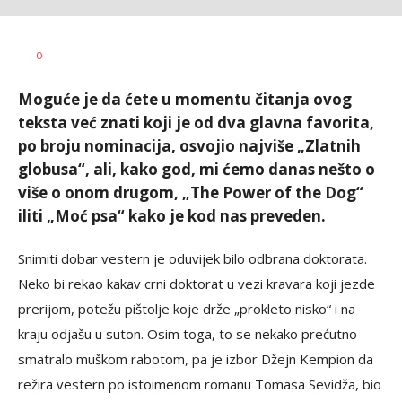
Vesna
AUTOR
0
Kerkez
Moguće je da ćete u momentu čitanja ovog
teksta već znati koji je od dva glavna favorita,
po broju nominacija, osvojio najviše „Zlatnih
globusa“, ali, kako god, mi ćemo danas nešto o
više o onom drugom, „The Power of the Dog“
iliti „Moć psa“ kako je kod nas preveden.
Snimiti dobar vestern je oduvijek bilo odbrana doktorata.
Neko bi rekao kakav crni doktorat u vezi kravara koji jezde
prerijom, potežu pištolje koje drže „prokleto nisko“ i na
kraju odjašu u suton. Osim toga, to se nekako prećutno
smatralo muškom rabotom, pa je izbor Džejn Kempion da
režira vestern po istoimenom romanu Tomasa Sevidža, bio