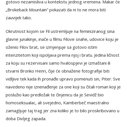
gotovo nezamisliva u kontekstu jednog vremena. Makar će
„Brokeback Mountain“ pokazati da ni to ne mora biti
zauvijek tako.
Okrutnost kojom se Fil ustremljuje na feminiziranog sina
glavne junakinje, inače u filmu Filove snahe, udovice koju je
oženio Filov brat, se izmjenjuje sa gotovo istim
intenzitetom koji ispoljava prema njoj i bratu. Jedina ličnost
za koju su rezervisani samo hvalospjevi je izmaštani ili
stvarni Bronko Henri, čije će obnažene fotografije biti
vidljive tek kada ih pronađe upravo pomenuti sin, Piter. Sve
navedeno nije iznenađenje za one koji su čitali roman koji je
poslužio kao predložak te činjenicu da je Sevidž bio
homoseksualac, ali svejedno, Kamberbeč maestralno
zamagljuje taj trag jer zna koliko je to bilo proskribovano u
doba Divljeg zapada.