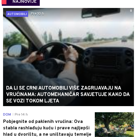
NAJNOVIJE
0
Pre 10 h
AUTOMOBILI
DA LI SE CRNI AUTOMOBILI VIŠE ZAGRIJAVAJU NA
VRUĆINAMA: AUTOMEHANIČAR SAVJETUJE KAKO DA
SE VOZI TOKOM LJETA
0
DOM
Pre 14 h
|
Pobjegnite od paklenih vrućina: Ova
stabla rashlađuju kuću i prave najljepši
hlad u dvorištu, a ne uništavaju temelje