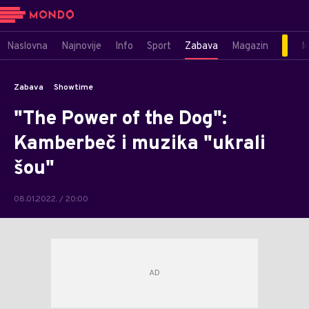
Naslovna
Najnovije
Info
Sport
Zabava
Magazin
M
Zabava
Showtime
"The Power of the Dog":
Kamberbeč i muzika "ukrali
šou"
08.01.2022. / 20:00