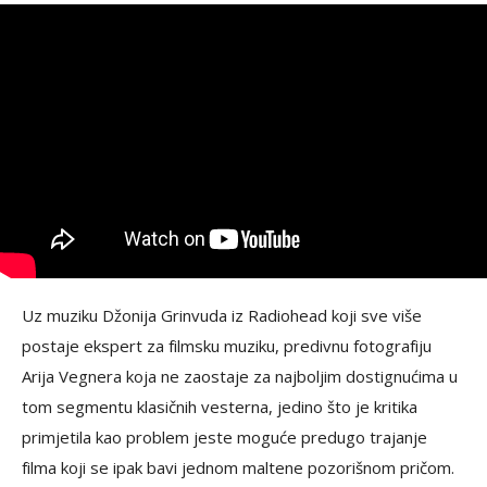
Uz muziku Džonija Grinvuda iz Radiohead koji sve više
postaje ekspert za filmsku muziku, predivnu fotografiju
Arija Vegnera koja ne zaostaje za najboljim dostignućima u
tom segmentu klasičnih vesterna, jedino što je kritika
primjetila kao problem jeste moguće predugo trajanje
filma koji se ipak bavi jednom maltene pozorišnom pričom.