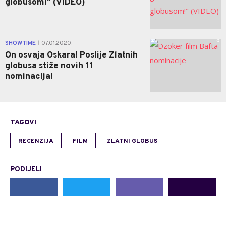
globusom!" (VIDEO)
0
SHOWTIME
07.01.2020.
|
On osvaja Oskara! Poslije Zlatnih
globusa stiže novih 11
nominacija!
TAGOVI
RECENZIJA
FILM
ZLATNI GLOBUS
PODIJELI