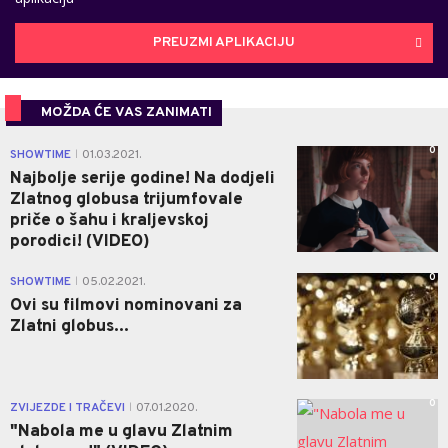
PREUZMI APLIKACIJU
MOŽDA ĆE VAS ZANIMATI
0
SHOWTIME
01.03.2021.
|
Najbolje serije godine! Na dodjeli
Zlatnog globusa trijumfovale
priče o šahu i kraljevskoj
porodici! (VIDEO)
0
SHOWTIME
05.02.2021.
|
Ovi su filmovi nominovani za
Zlatni globus...
0
ZVIJEZDE I TRAČEVI
07.01.2020.
|
"Nabola me u glavu Zlatnim