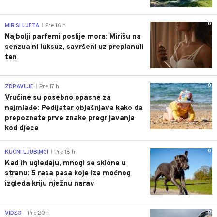
0
MIRISI LJETA
Pre 16 h
|
Najbolji parfemi poslije mora: Mirišu na
senzualni luksuz, savršeni uz preplanuli
ten
0
ZDRAVLJE
Pre 17 h
|
Vrućine su posebno opasne za
najmlađe: Pedijatar objašnjava kako da
prepoznate prve znake pregrijavanja
kod djece
0
KUĆNI LJUBIMCI
Pre 18 h
|
Kad ih ugledaju, mnogi se sklone u
stranu: 5 rasa pasa koje iza moćnog
izgleda kriju nježnu narav
0
VIDEO
Pre 20 h
|