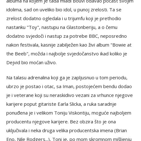
albuma na kojem je tada mladi Bouvi odavao počast svojim
idolima, sad on uveliko bio idol, u punoj zrelosti. Ta se
zrelost dodatno ogledala i u trijumfu koji je prethodio
nastanku "Toy", nastupu na Glastonberiju, a o čemu
dodatno svjedoči i nastup za potrebe BBC, neposredno
nakon festivala, kasnije zabilježen kao živi album "Bowie at
the Beeb", možda i najbolje svjedočanstvo ikad koliko je
Dejvid bio moćan uživo.
Na talasu adrenalina koji ga je zapljusnuo u tom periodu,
ubrzo je postao i otac, sa Iman, postojećem bendu dodao
je i veterane koji su neraskidivo vezani za vrhunce njegove
karijere poput gitariste Earla Slicka, a ruka saradnje
ponuđena je i velikom Toniju Viskontiju, moguće najboljem
producentu njegove karijere. Bez obzira što je ona
uključivala i neka druga velika producentska imena (Brian
Eno, Nile Rodgers...), Toni je, po mom skromnom mišljenju