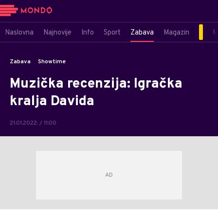
Naslovna
Najnovije
Info
Sport
Zabava
Magazin
M
Zabava
Showtime
Muzička recenzija: Igračka
kralja Davida
21.01.2022. / 11:00