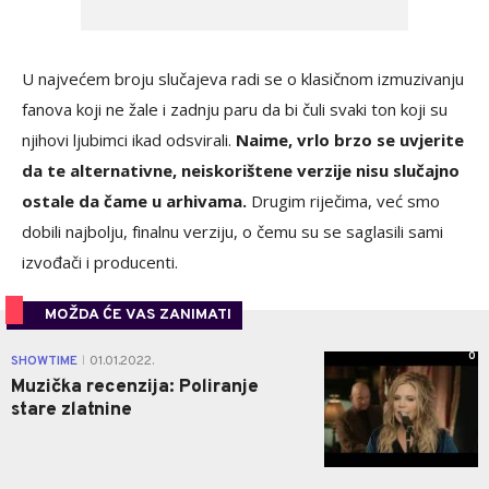
U najvećem broju slučajeva radi se o klasičnom izmuzivanju
fanova koji ne žale i zadnju paru da bi čuli svaki ton koji su
njihovi ljubimci ikad odsvirali.
Naime, vrlo brzo se uvjerite
da te alternativne, neiskorištene verzije nisu slučajno
ostale da čame u arhivama.
Drugim riječima, već smo
dobili najbolju, finalnu verziju, o čemu su se saglasili sami
izvođači i producenti.
MOŽDA ĆE VAS ZANIMATI
0
SHOWTIME
01.01.2022.
|
Muzička recenzija: Poliranje
stare zlatnine