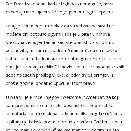
Ser Džordža, dodao, kad je izgledalo nemoguće, novu
dimenziju ni manje ni više nego jednom "Sgt. Pepperu".
Ovaj je album dodatni dokaz da sa velikanima nikad ne
možete biti potpuno sigurni kada je u pitanju njihova
kreativna vena. Jer taman kad ste pomislil da su u krizi,
ustanovite, makar i naknadnim "čitanjem", da su u svako
doba u stanju da donesu neko zlatno grumenje. Na pamet
padaju i reizdanja nekiih Dilanovih albuma iz navodno kriznih
sedamdesetih prošlog vijeka, a jedan svjež primjer, iz
prošle godine, dodatno upućuje u tom pravcu.
U pitanju je Prince i njegov "Welcome 2 America", za koji
sam prvi pomislio da je neka besmislena i nepotrebna
kompilacija koju je malenac iz Mineapolisa negdje ćušnuo, a
u pitanju je istinski dobar, potpuno završen, "kršten" album
koji se manijaku nekad učinio kao manje vrijednim. To što