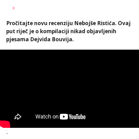
Vesna
AUTOR
0
Kerkez
Pročitajte novu recenziju Nebojše Ristića. Ovaj
put riječ je o kompilaciji nikad objavljenih
pjesama Dejvida Bouvija.
-