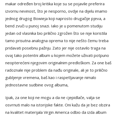
makar određen broj kritika koje su se pojavile preferira
izvornu nevinost, što je nesporno, ovdje na dijelu imamo
jednog drugog Bowieja koji naprosto drugačije pjeva, a
bend zvuči u punoj snazi. Iako je u pomenutom studiju
jedan od vlasnika bio prilično zgrožen što se nije koristila
tamo prisutna analogna oprema to nije nešto čemu treba
pridavati posebnu pažnju. Zato jer nije ostavilo traga na
ovaj tako potentni album u kojem možete uživati potpuno
neopterećeni njegovim originalnim predloškom. Za one baš
radoznale nije problem da nađu originale, ali je to prilično
gubljenje vremena, baš kao i raspetljavanje nimalo
jednostavne sudbine ovog albuma,
Ipak, za one koji ne mogu a da ne cjepidlače, valja se
osvrnuti malo na istorijske fakte. Oni kažu da je bez obzira
na kvalitet materijala Virgin America odbio da izda album