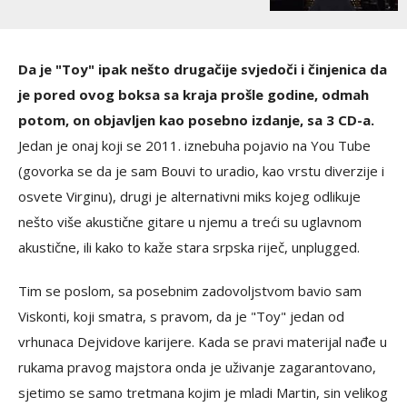
Da je "Toy" ipak nešto drugačije svjedoči i činjenica da
je pored ovog boksa sa kraja prošle godine, odmah
potom, on objavljen kao posebno izdanje, sa 3 CD-a.
Jedan je onaj koji se 2011. iznebuha pojavio na You Tube
(govorka se da je sam Bouvi to uradio, kao vrstu diverzije i
osvete Virginu), drugi je alternativni miks kojeg odlikuje
nešto više akustične gitare u njemu a treći su uglavnom
akustične, ili kako to kaže stara srpska riječ, unplugged.
Tim se poslom, sa posebnim zadovoljstvom bavio sam
Viskonti, koji smatra, s pravom, da je "Toy" jedan od
vrhunaca Dejvidove karijere. Kada se pravi materijal nađe u
rukama pravog majstora onda je uživanje zagarantovano,
sjetimo se samo tretmana kojim je mladi Martin, sin velikog