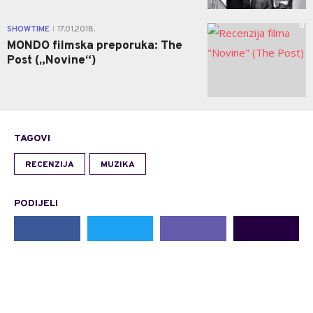
0
SHOWTIME
17.01.2018.
|
MONDO filmska preporuka: The
Post („Novine“)
TAGOVI
RECENZIJA
MUZIKA
PODIJELI