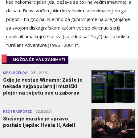
kao nekomercijalan (da, dešava se to i najvećim imenima), a
da sam Bouvi vođen jakim kreativnim sokovima koji su ga
pogonili tih godina, nije htio da gubi vrijeme na preganjanje
sa svojom diskografskom kućom već se okrenuo seriji
novih albuma koji će se svi (zajedno sa "Toy") naći u boksu
"Brilliant Adventure.(1992 -2001)".
MOŽDA ĆE VAS ZANIMATI
0
MP3 LEGENDA
25.11.2021.
|
Gdje je nestao Winamp: Zašto je
nekada najpopularniji muzički
plejer na svijetu pao u zaborav
0
RED I RASPORED
22.11.2021.
|
Slušanje muzike je upravo
postalo ljepše: Hvala ti, Adel!