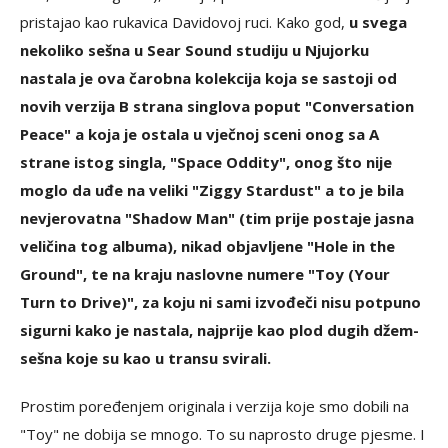
pristajao kao rukavica Davidovoj ruci. Kako god,
u svega
nekoliko sešna u Sear Sound studiju u Njujorku
nastala je ova čarobna kolekcija koja se sastoji od
novih verzija B strana singlova poput "Conversation
Peace" a koja je ostala u vječnoj sceni onog sa A
strane istog singla, "Space Oddity", onog što nije
moglo da uđe na veliki "Ziggy Stardust" a to je bila
nevjerovatna "Shadow Man" (tim prije postaje jasna
veličina tog albuma), nikad objavljene "Hole in the
Ground", te na kraju naslovne numere "Toy (Your
Turn to Drive)", za koju ni sami izvođeči nisu potpuno
sigurni kako je nastala, najprije kao plod dugih džem-
sešna koje su kao u transu svirali.
Prostim poređenjem originala i verzija koje smo dobili na
"Toy" ne dobija se mnogo. To su naprosto druge pjesme. I