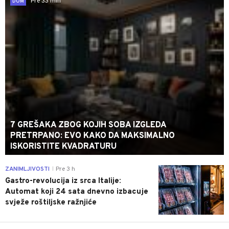
Pre 33 min
DOM
7 GREŠAKA ZBOG KOJIH SOBA IZGLEDA
PRETRPANO: EVO KAKO DA MAKSIMALNO
ISKORISTITE KVADRATURU
0
ZANIMLJIVOSTI
Pre 3 h
|
Gastro-revolucija iz srca Italije:
Automat koji 24 sata dnevno izbacuje
svježe roštiljske ražnjiće