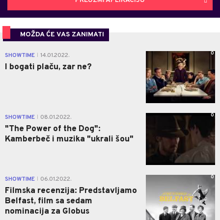
PREUZMI APLIKACIJU
MOŽDA ĆE VAS ZANIMATI
0
SHOWTIME
14.01.2022.
|
I bogati plaču, zar ne?
0
SHOWTIME
08.01.2022.
|
"The Power of the Dog":
Kamberbeč i muzika "ukrali šou"
0
SHOWTIME
06.01.2022.
|
Filmska recenzija: Predstavljamo
Belfast, film sa sedam
nominacija za Globus