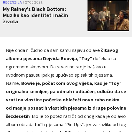
0
RECENZIJA
27.03.2021.
|
My Rainey's Black Bottom:
Muzika kao identitet i način
života
Nije onda ni čudno da sam samu najavu objave
čitavog
albuma pjesama Dejvida Bouvija, "Toy"
dočekao sa
ogromnom skepsom. Da stvari ne stoje baš kao u
uvodnom pasusu ipak je upućivao spisak tih pjesama.
Naime,
Bowie je, početkom ovog vijeka, kad je "Toy"
originalno snimljen, pa odmah i odbačen, odlučio da se
vrati na vlastite početke oblačeći novo ruho nekim
od manje poznatih vlastitih pjesama iz druge polovine
šezdesetih
. Bio je to potez različit od onog kada je objavio
album obrada tuđih pjesama "Pin Ups", jer za razliku od tog