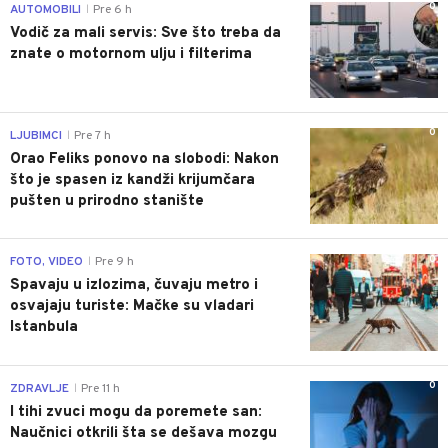
0
AUTOMOBILI
Pre 6 h
|
Vodič za mali servis: Sve što treba da
znate o motornom ulju i filterima
0
LJUBIMCI
Pre 7 h
|
Orao Feliks ponovo na slobodi: Nakon
što je spasen iz kandži krijumčara
pušten u prirodno stanište
0
FOTO, VIDEO
Pre 9 h
|
Spavaju u izlozima, čuvaju metro i
osvajaju turiste: Mačke su vladari
Istanbula
0
ZDRAVLJE
Pre 11 h
|
I tihi zvuci mogu da poremete san:
Naučnici otkrili šta se dešava mozgu