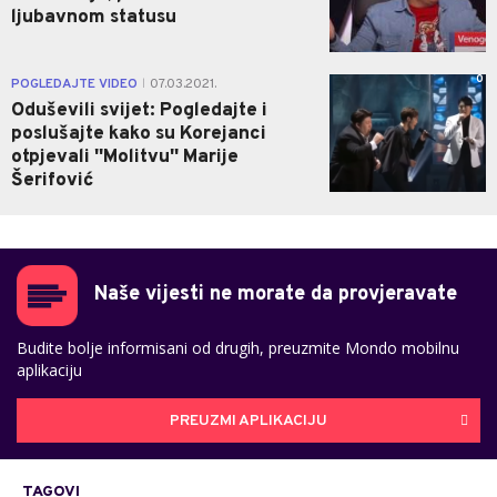
ljubavnom statusu
0
POGLEDAJTE VIDEO
07.03.2021.
|
Oduševili svijet: Pogledajte i
poslušajte kako su Korejanci
otpjevali ''Molitvu'' Marije
Šerifović
Naše vijesti ne morate da provjeravate
Budite bolje informisani od drugih, preuzmite Mondo mobilnu
aplikaciju
PREUZMI APLIKACIJU
TAGOVI