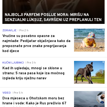
NAJBOLJI PARFEMI POSLIJE MORA: MIRIŠU NA
SENZUALNI LUKSUZ, SAVRŠENI UZ PREPLANULI TEN
0
ZDRAVLJE
Pre 2 h
|
Vrućine su posebno opasne za
najmlađe: Pedijatar objašnjava kako da
prepoznate prve znake pregrijavanja
kod djece
0
KUĆNI LJUBIMCI
Pre 3 h
|
Kad ih ugledaju, mnogi se sklone u
stranu: 5 rasa pasa koje iza moćnog
izgleda kriju nježnu narav
0
VIDEO
Pre 5 h
|
Dva mjeseca u Ohotskom moru bez
hrane i vode: Kako je Rus preživio 67