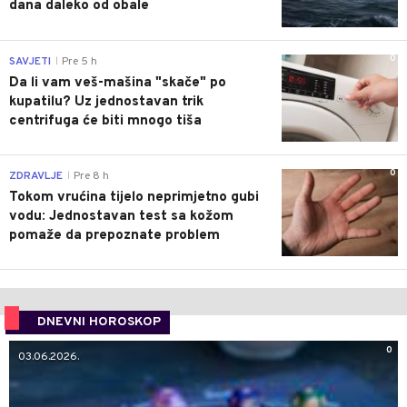
dana daleko od obale
0
SAVJETI
Pre 5 h
|
Da li vam veš-mašina "skače" po
kupatilu? Uz jednostavan trik
centrifuga će biti mnogo tiša
0
ZDRAVLJE
Pre 8 h
|
Tokom vrućina tijelo neprimjetno gubi
vodu: Jednostavan test sa kožom
pomaže da prepoznate problem
DNEVNI HOROSKOP
0
03.06.2026.