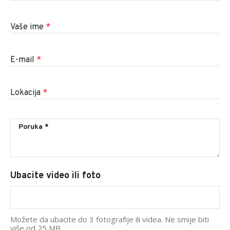
Vaše ime
*
E-mail
*
Lokacija
*
Ubacite video ili foto
Možete da ubacite do 3 fotografije ili videa. Ne smije biti
više od 25 MB.