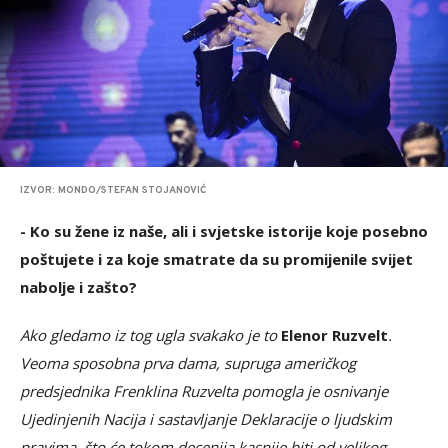
IZVOR: MONDO/STEFAN STOJANOVIĆ
- Ko su žene iz naše, ali i svjetske istorije koje posebno
poštujete i za koje smatrate da su promijenile svijet
nabolje i zašto?
Ako gledamo iz tog ugla svakako je to
Elenor Ruzvelt
.
Veoma sposobna prva dama, supruga američkog
predsjednika Frenklina Ruzvelta pomogla je osnivanje
Ujedinjenih Nacija i sastavljanje Deklaracije o ljudskim
pravima, što će tokom decenija kasnije biti od velikog