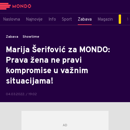
Naslovna
Najnovije
Info
Sport
Zabava
Magazin
M
Zabava
Showtime
Marija Šerifović za MONDO:
Prava žena ne pravi
kompromise u važnim
situacijama!
04.03.2022. / 19:02