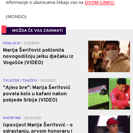
informacije o ulaznicama čekaju vas na
OVOM LINKU.
(MONDO)
MOŽDA ĆE VAS ZANIMATI
0
KRALJICA!
21.12.2021.
|
Marija Šerifović poklonila
novogodišnju jelku dječaku iz
Vogošće (VIDEO)
0
ZVIJEZDE I TRAČEVI
15.11.2021.
|
"Ajmo bre": Marija Šerifović
povela kolo u kafani nakon
pobjede Srbije (VIDEO)
0
SHOWTIME
20.10.2021.
|
Ispovijest Marije Šerifović - o
odrastanju, prvom honoraru i