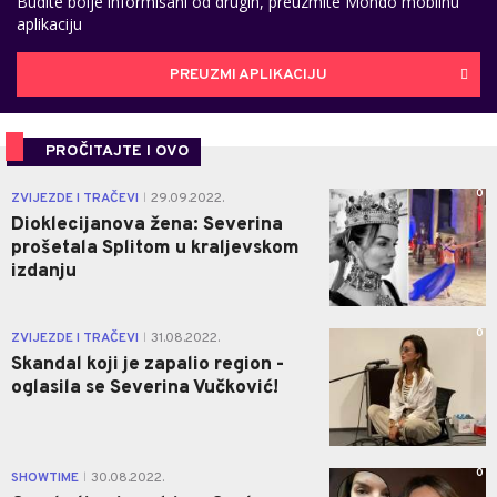
Budite bolje informisani od drugih, preuzmite Mondo mobilnu
aplikaciju
PREUZMI APLIKACIJU
PROČITAJTE I OVO
0
ZVIJEZDE I TRAČEVI
29.09.2022.
|
Dioklecijanova žena: Severina
prošetala Splitom u kraljevskom
izdanju
0
ZVIJEZDE I TRAČEVI
31.08.2022.
|
Skandal koji je zapalio region -
oglasila se Severina Vučković!
0
SHOWTIME
30.08.2022.
|