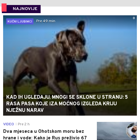
NAJNOVIJE
0
Pre 49 min
KUĆNI LJUBIMCI
KAD IH UGLEDAJU, MNOGI SE SKLONE U STRANU: 5
RASA PASA KOJE IZA MOĆNOG IZGLEDA KRIJU
NJEŽNU NARAV
0
VIDEO
Pre 2 h
|
Dva mjeseca u Ohotskom moru bez
hrane i vode: Kako je Rus preživio 67