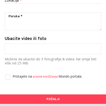
Lokacija
*
Ubacite video ili foto
Možete da ubacite do 3 fotografije ili videa. Ne smije biti
više od 25 MB.
Pristajete na
Mondo portala.
pravila korišćenja
POŠALJI