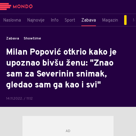
Naslovna
Najnovije
Info
Sport
Zabava
Magazin
M
Zabava
Showtime
Milan Popović otkrio kako je
upoznao bivšu ženu: "Znao
sam za Severinin snimak,
gledao sam ga kao i svi"
14.11.2022. / 11:12