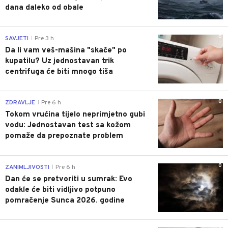
dana daleko od obale
0
SAVJETI
Pre 3 h
|
Da li vam veš-mašina "skače" po
kupatilu? Uz jednostavan trik
centrifuga će biti mnogo tiša
0
ZDRAVLJE
Pre 6 h
|
Tokom vrućina tijelo neprimjetno gubi
vodu: Jednostavan test sa kožom
pomaže da prepoznate problem
0
ZANIMLJIVOSTI
Pre 6 h
|
Dan će se pretvoriti u sumrak: Evo
odakle će biti vidljivo potpuno
pomračenje Sunca 2026. godine