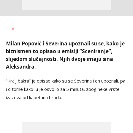
Nikolina
AUTOR
0
Damjanić
Milan Popović i Severina upoznali su se, kako je
biznismen to opisao u emisiji “Sceniranje”,
slijedom slučajnosti. Njih dvoje imaju sina
Aleksandra.
“Kralj bakra” je opisao kako su se Severina i on upoznali, pa
i o tome kako ju je osvojio za 5 minuta, zbog neke vrste
izazova od kapetana broda.