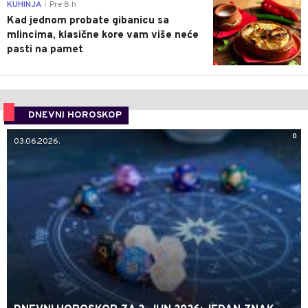
0
KUHINJA
Pre 8 h
|
Kad jednom probate gibanicu sa
mlincima, klasične kore vam više neće
pasti na pamet
DNEVNI HOROSKOP
0
03.06.2026.