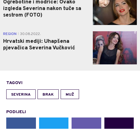
Ogrebotine i modrice: Ovako
izgleda Severina nakon tuče sa
sestrom (FOTO)
0
REGION
30.08.2022.
|
Hrvatski mediji: Uhapšena
pjevačica Severina Vučković
TAGOVI
SEVERINA
BRAK
MUŽ
PODIJELI