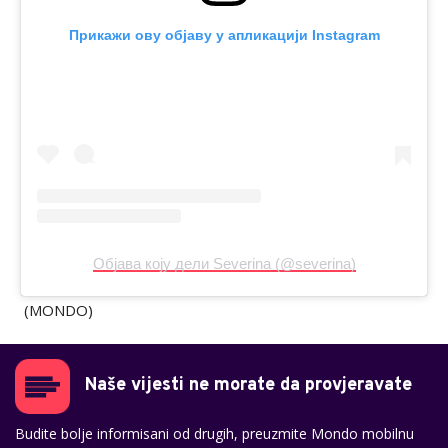
Прикажи ову објаву у апликацији Instagram
Објава коју дели Severina (@severina)
(MONDO)
Naše vijesti ne morate da provjeravate
Budite bolje informisani od drugih, preuzmite Mondo mobilnu