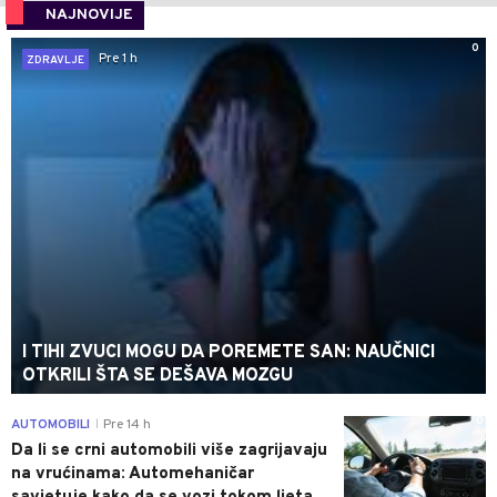
NAJNOVIJE
0
Pre 1 h
ZDRAVLJE
I TIHI ZVUCI MOGU DA POREMETE SAN: NAUČNICI
OTKRILI ŠTA SE DEŠAVA MOZGU
0
AUTOMOBILI
Pre 14 h
|
Da li se crni automobili više zagrijavaju
na vrućinama: Automehaničar