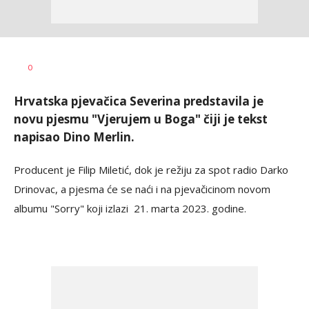
Nikolina
AUTOR
0
Damjanić
Hrvatska pjevačica Severina predstavila je
novu pjesmu "Vjerujem u Boga" čiji je tekst
napisao Dino Merlin.
Producent je Filip Miletić, dok je režiju za spot radio Darko
Drinovac, a pjesma će se naći i na pjevačicinom novom
albumu "Sorry" koji izlazi 21. marta 2023. godine.