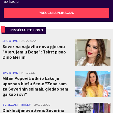
aplikaciju
PREUZMI APLIKACIJU
PROČITAJTE I OVO
0
SHOWTIME
05.12.2022.
|
Severina najavila novu pjesmu
"Vjerujem u Boga": Tekst pisao
Dino Merlin
0
SHOWTIME
14.11.2022.
|
Milan Popović otkrio kako je
upoznao bivšu ženu: "Znao sam
za Severinin snimak, gledao sam
ga kao i svi"
0
ZVIJEZDE I TRAČEVI
29.09.2022.
|
Dioklecijanova žena: Severina