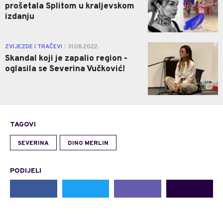
prošetala Splitom u kraljevskom
izdanju
0
ZVIJEZDE I TRAČEVI
31.08.2022.
|
Skandal koji je zapalio region -
oglasila se Severina Vučković!
TAGOVI
SEVERINA
DINO MERLIN
PODIJELI