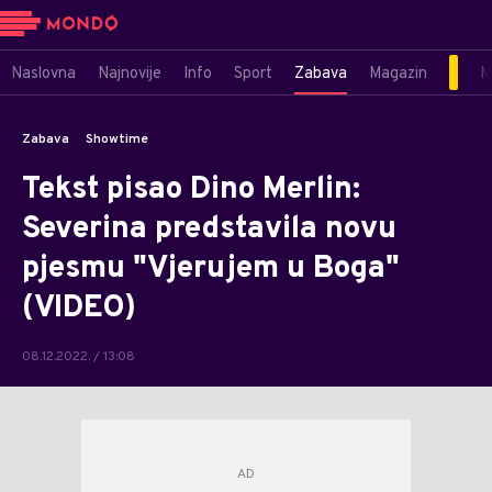
Naslovna
Najnovije
Info
Sport
Zabava
Magazin
M
Zabava
Showtime
Tekst pisao Dino Merlin:
Severina predstavila novu
pjesmu "Vjerujem u Boga"
(VIDEO)
08.12.2022. / 13:08