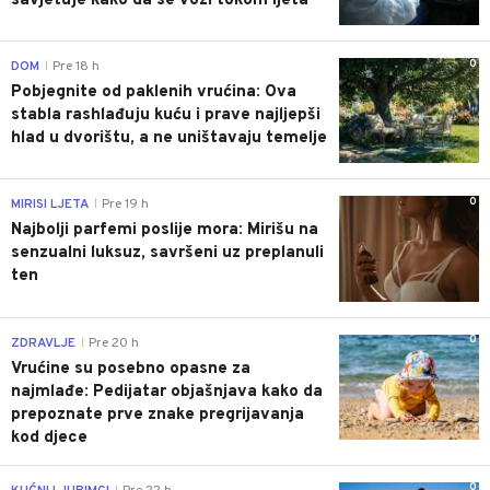
savjetuje kako da se vozi tokom ljeta
0
DOM
Pre 18 h
|
Pobjegnite od paklenih vrućina: Ova
stabla rashlađuju kuću i prave najljepši
hlad u dvorištu, a ne uništavaju temelje
0
MIRISI LJETA
Pre 19 h
|
Najbolji parfemi poslije mora: Mirišu na
senzualni luksuz, savršeni uz preplanuli
ten
0
ZDRAVLJE
Pre 20 h
|
Vrućine su posebno opasne za
najmlađe: Pedijatar objašnjava kako da
prepoznate prve znake pregrijavanja
kod djece
0