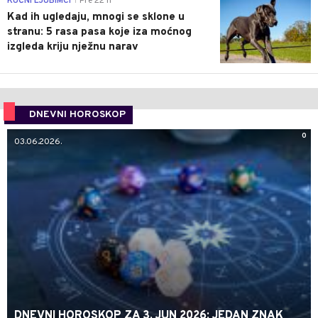
KUĆNI LJUBIMCI
Pre 22 h
|
Kad ih ugledaju, mnogi se sklone u
stranu: 5 rasa pasa koje iza moćnog
izgleda kriju nježnu narav
DNEVNI HOROSKOP
0
03.06.2026.
DNEVNI HOROSKOP ZA 3. JUN 2026: JEDAN ZNAK