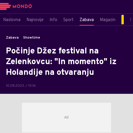
Naslovna
Najnovije
Info
Sport
Zabava
Magazin
M
Zabava
Showtime
Počinje Džez festival na
Zelenkovcu: "In momento" iz
Holandije na otvaranju
10.08.2023. / 10:16