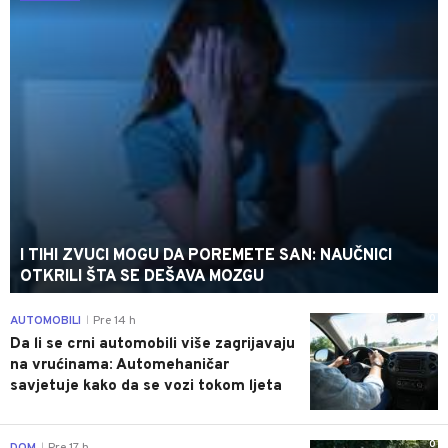
I TIHI ZVUCI MOGU DA POREMETE SAN: NAUČNICI
OTKRILI ŠTA SE DEŠAVA MOZGU
0
AUTOMOBILI
Pre 14 h
|
Da li se crni automobili više zagrijavaju
na vrućinama: Automehaničar
savjetuje kako da se vozi tokom ljeta
0
DOM
Pre 17 h
|