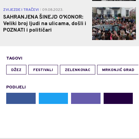
0
ZVIJEZDE I TRAČEVI
09.08.2023.
|
SAHRANJENA ŠINEJD O'KONOR:
Veliki broj ljudi na ulicama, došli i
POZNATI i političari
TAGOVI
DŽEZ
FESTIVALI
ZELENKOVAC
MRKONJIĆ GRAD
PODIJELI