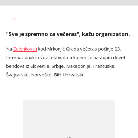
Vesna
AUTOR
0
Kerkez
"Sve je spremno za večeras", kažu organizatori.
Na
Zelenkovcu
kod Mrkonjić Grada večeras počinje 23.
Internacionalni džez festival, na kojem će nastupiti devet
bendova iz Slovenije, Srbije, Makedonije, Francuske,
Švajcarske, Norveške, BiH i Hrvatske.