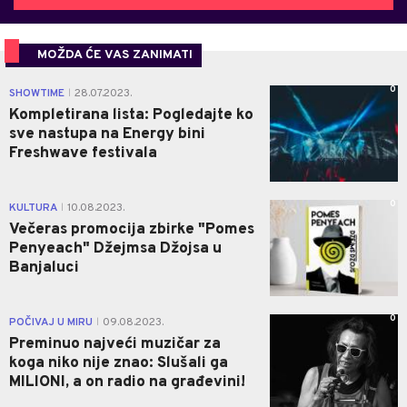
MOŽDA ĆE VAS ZANIMATI
0
SHOWTIME
28.07.2023.
|
Kompletirana lista: Pogledajte ko
sve nastupa na Energy bini
Freshwave festivala
0
KULTURA
10.08.2023.
|
Večeras promocija zbirke "Pomes
Penyeach" Džejmsa Džojsa u
Banjaluci
0
POČIVAJ U MIRU
09.08.2023.
|
Preminuo najveći muzičar za
koga niko nije znao: Slušali ga
MILIONI, a on radio na građevini!