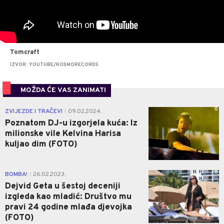
Tomcraft
IZVOR: YOUTUBE/KOSMORECORDS
MOŽDA ĆE VAS ZANIMATI
0
ZVIJEZDE I TRAČEVI
09.02.2024.
|
Poznatom DJ-u izgorjela kuća: Iz
milionske vile Kelvina Harisa
kuljao dim (FOTO)
0
BOMBA!
26.02.2023.
|
Dejvid Geta u šestoj deceniji
izgleda kao mladić: Društvo mu
pravi 24 godine mlađa djevojka
(FOTO)