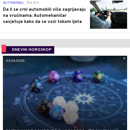
0
AUTOMOBILI
Pre 21 h
|
Da li se crni automobili više zagrijavaju
na vrućinama: Automehaničar
savjetuje kako da se vozi tokom ljeta
DNEVNI HOROSKOP
0
03.06.2026.