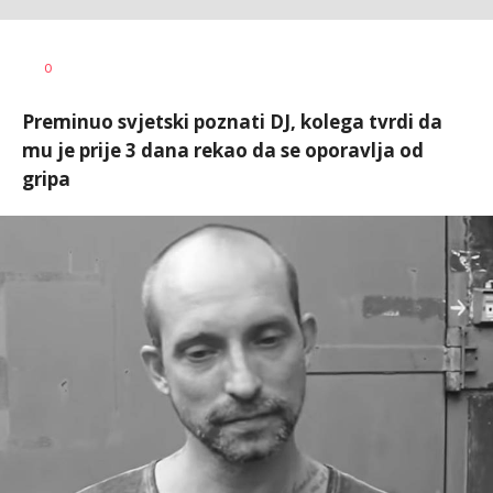
Dragana
AUTOR
0
Tomašević
Preminuo svjetski poznati DJ, kolega tvrdi da
mu je prije 3 dana rekao da se oporavlja od
gripa