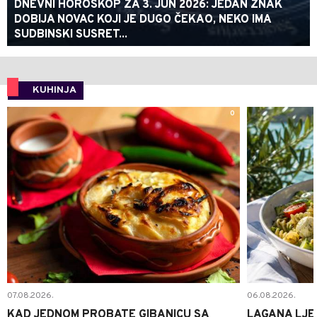
DNEVNI HOROSKOP ZA 3. JUN 2026: JEDAN ZNAK
DOBIJA NOVAC KOJI JE DUGO ČEKAO, NEKO IMA
SUDBINSKI SUSRET...
KUHINJA
0
07.08.2026.
06.08.2026.
KAD JEDNOM PROBATE GIBANICU SA
LAGANA LJE