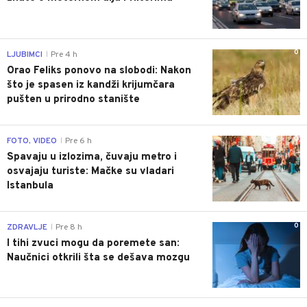
0
LJUBIMCI
Pre 4 h
|
Orao Feliks ponovo na slobodi: Nakon
što je spasen iz kandži krijumčara
pušten u prirodno stanište
0
FOTO, VIDEO
Pre 6 h
|
Spavaju u izlozima, čuvaju metro i
osvajaju turiste: Mačke su vladari
Istanbula
0
ZDRAVLJE
Pre 8 h
|
I tihi zvuci mogu da poremete san:
Naučnici otkrili šta se dešava mozgu