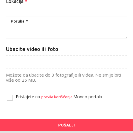
Lokacija
*
Ubacite video ili foto
Možete da ubacite do 3 fotografije ili videa. Ne smije biti
više od 25 MB.
Pristajete na
Mondo portala.
pravila korišćenja
POŠALJI