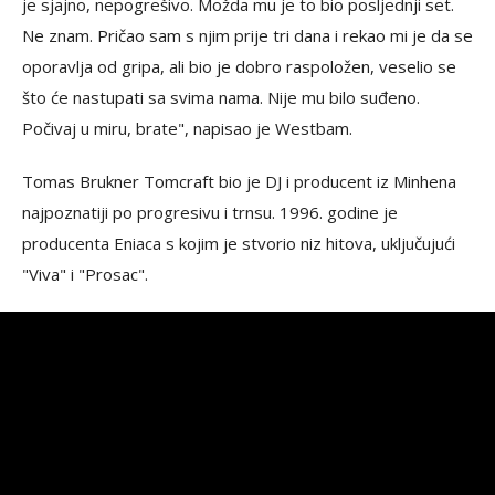
je sjajno, nepogrešivo. Možda mu je to bio posljednji set.
Ne znam. Pričao sam s njim prije tri dana i rekao mi je da se
oporavlja od gripa, ali bio je dobro raspoložen, veselio se
što će nastupati sa svima nama. Nije mu bilo suđeno.
Počivaj u miru, brate", napisao je Westbam.
Tomas Brukner Tomcraft bio je DJ i producent iz Minhena
najpoznatiji po progresivu i trnsu. 1996. godine je
producenta Eniaca s kojim je stvorio niz hitova, uključujući
"Viva" i "Prosac".