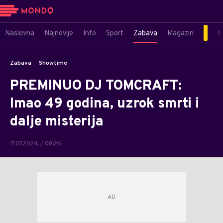
Naslovna
Najnovije
Info
Sport
Zabava
Magazin
M
Zabava
Showtime
PREMINUO DJ TOMCRAFT:
Imao 49 godina, uzrok smrti i
dalje misterija
17.07.2024. / 08:26