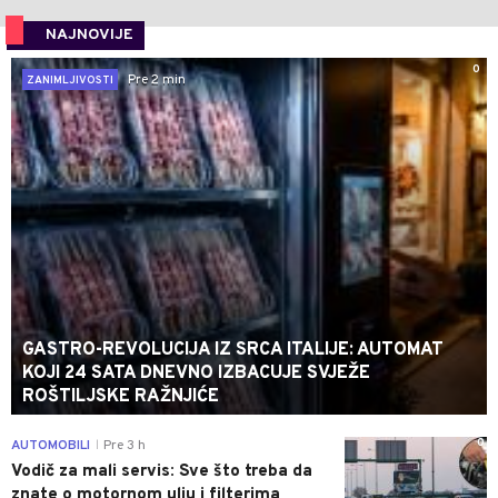
NAJNOVIJE
0
Pre 2 min
ZANIMLJIVOSTI
GASTRO-REVOLUCIJA IZ SRCA ITALIJE: AUTOMAT
KOJI 24 SATA DNEVNO IZBACUJE SVJEŽE
ROŠTILJSKE RAŽNJIĆE
0
AUTOMOBILI
Pre 3 h
|
Vodič za mali servis: Sve što treba da
znate o motornom ulju i filterima