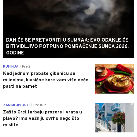
DAN ĆE SE PRETVORITI U SUMRAK: EVO ODAKLE ĆE
BITI VIDLJIVO POTPUNO POMRAČENJE SUNCA 2026.
GODINE
0
KUHINJA
Pre 2 h
|
Kad jednom probate gibanicu sa
mlincima, klasične kore vam više neće
pasti na pamet
0
ZANIMLJIVOSTI
Pre 10 h
|
Zašto Grci farbaju prozore i vrata u
plavo? Ima važniju svrhu nego što
mislite