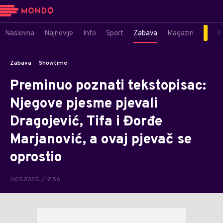
Naslovna
Najnovije
Info
Sport
Zabava
Magazin
M
Zabava
Showtime
Preminuo poznati tekstopisac:
Njegove pjesme pjevali
Dragojević, Tifa i Đorđe
Marjanović, a ovaj pjevač se
oprostio
11.05.2025. / 12:56