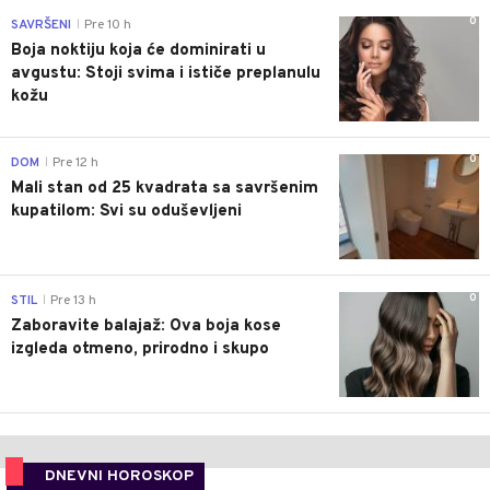
0
SAVRŠENI
Pre 10 h
|
Boja noktiju koja će dominirati u
avgustu: Stoji svima i ističe preplanulu
kožu
0
DOM
Pre 12 h
|
Mali stan od 25 kvadrata sa savršenim
kupatilom: Svi su oduševljeni
0
STIL
Pre 13 h
|
Zaboravite balajaž: Ova boja kose
izgleda otmeno, prirodno i skupo
DNEVNI HOROSKOP