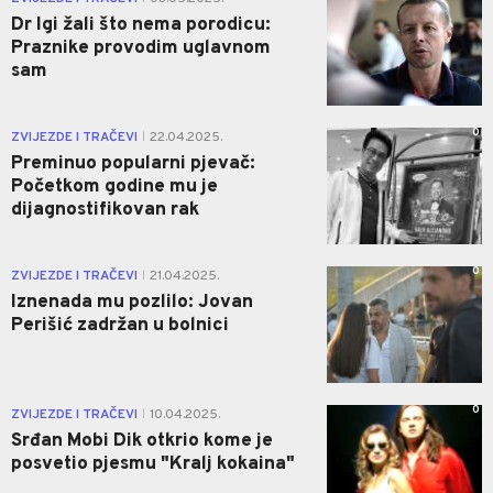
Dr Igi žali što nema porodicu:
Praznike provodim uglavnom
sam
0
ZVIJEZDE I TRAČEVI
22.04.2025.
|
Preminuo popularni pjevač:
Početkom godine mu je
dijagnostifikovan rak
0
ZVIJEZDE I TRAČEVI
21.04.2025.
|
Iznenada mu pozlilo: Jovan
Perišić zadržan u bolnici
0
ZVIJEZDE I TRAČEVI
10.04.2025.
|
Srđan Mobi Dik otkrio kome je
posvetio pjesmu "Kralj kokaina"