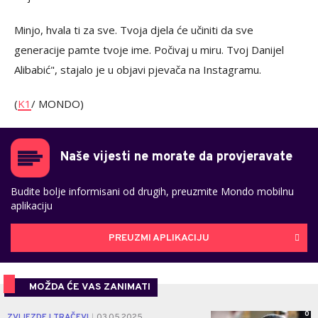
Minjo, hvala ti za sve. Tvoja djela će učiniti da sve
generacije pamte tvoje ime. Počivaj u miru. Tvoj Danijel
Alibabić", stajalo je u objavi pjevača na Instagramu.
(
K1
/ MONDO)
Naše vijesti ne morate da provjeravate
Budite bolje informisani od drugih, preuzmite Mondo mobilnu
aplikaciju
PREUZMI APLIKACIJU
MOŽDA ĆE VAS ZANIMATI
0
ZVIJEZDE I TRAČEVI
03.05.2025.
|