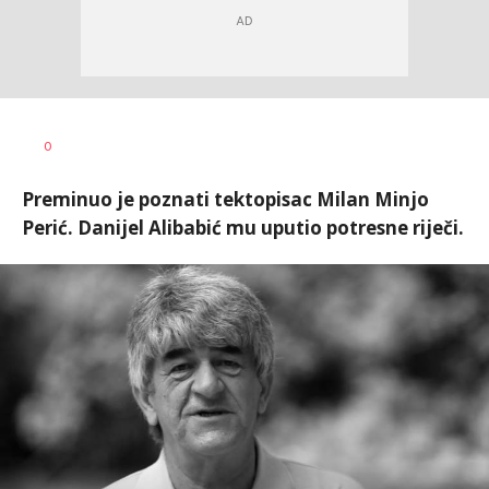
Marina
AUTOR
0
Cvetković
Preminuo je poznati tektopisac Milan Minjo
Perić. Danijel Alibabić mu uputio potresne riječi.