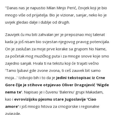
"Danas nas je napustio Milan Minjo Perić, čovjek koji je bio
mnogo više od prijatelja. Bio je vizionar, sanjar, neko ko je
uvijek gledao dalje i dublje od drugih.
Zauvijek ću mu biti zahvalan jer je prepoznao moj talenat
kada ja još nisam bio svjestan njegovog pravog potencijala.
On je zaslužan za moje prve korake sa grupom No Name,
za početak mog muzičkog puta i za mnoge snove koje smo
zajedno sanjali. Hvala ti na tekstu koji će trajati večno
'Tamo ljubavi gde zvone zvona, ti ceš zauvek bit samo
moja…' Izdvojio bih i to da je
jedini tekstopisac iz Crne
Gore čije je stihove otpjevao Oliver Dragojević 'Nigde
nema te'
. Napisao je i čuvenu 'Balerinu' grupi Makadam,
kao i
evrovizijsku pjesmu stare Jugoslavije 'Ciao
amore'
i još mnogo hitova za crnogorske i regionalne
zvijezde.