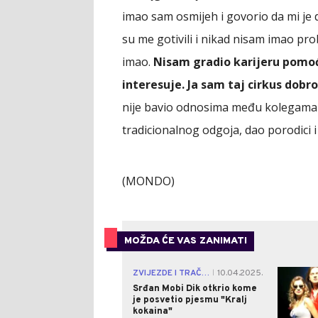
imao sam osmijeh i govorio da mi j
su me gotivili i nikad nisam imao pr
imao.
Nisam gradio karijeru pomoću
interesuje. Ja sam taj cirkus dobr
nije bavio odnosima među kolegama n
tradicionalnog odgoja, dao porodici i 
(MONDO)
MOŽDA ĆE VAS ZANIMATI
ZVIJEZDE I TRAČEVI
10.04.2025.
|
Srđan Mobi Dik otkrio kome
je posvetio pjesmu "Kralj
kokaina"