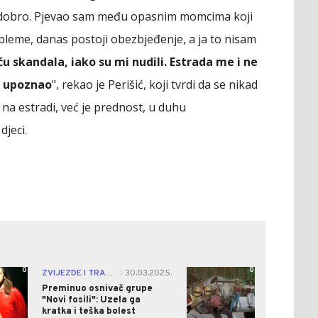
e dobro. Pjevao sam među opasnim momcima koji
obleme, danas postoji obezbjeđenje, a ja to nisam
 skandala, iako su mi nudili. Estrada me i ne
o upoznao
", rekao je Perišić, koji tvrdi da se nikad
a estradi, već je prednost, u duhu
djeci.
0
0
ZVIJEZDE I TRAČEVI
30.03.2025.
|
Preminuo osnivač grupe
"Novi fosili": Uzela ga
kratka i teška bolest