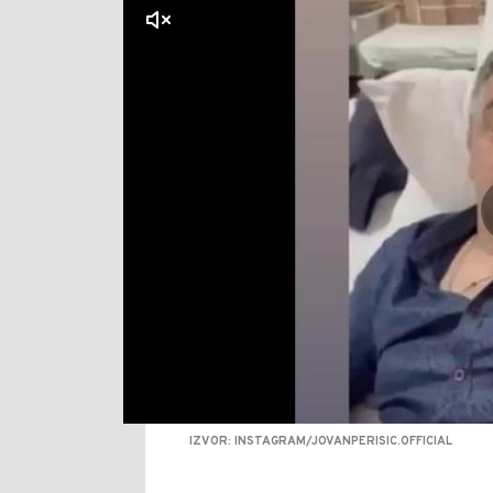
klikni za zvuk
IZVOR: INSTAGRAM/JOVANPERISIC.OFFICIAL