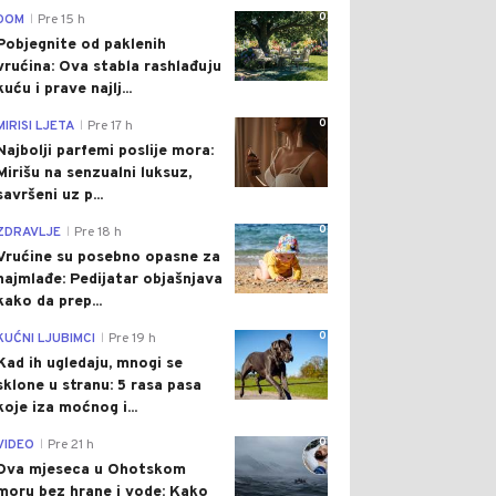
0
DOM
Pre 15 h
|
Pobjegnite od paklenih
vrućina: Ova stabla rashlađuju
kuću i prave najlj...
0
MIRISI LJETA
Pre 17 h
|
Najbolji parfemi poslije mora:
Mirišu na senzualni luksuz,
savršeni uz p...
0
ZDRAVLJE
Pre 18 h
|
Vrućine su posebno opasne za
najmlađe: Pedijatar objašnjava
kako da prep...
0
KUĆNI LJUBIMCI
Pre 19 h
|
Kad ih ugledaju, mnogi se
sklone u stranu: 5 rasa pasa
koje iza moćnog i...
0
VIDEO
Pre 21 h
|
Dva mjeseca u Ohotskom
moru bez hrane i vode: Kako