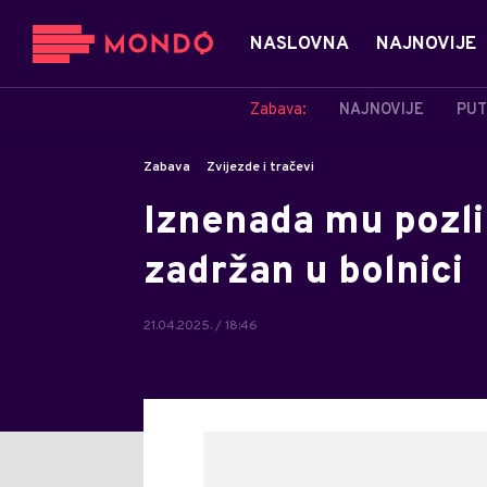
NASLOVNA
NAJNOVIJE
Zabava:
NAJNOVIJE
PUT
Zabava
Zvijezde i tračevi
Iznenada mu pozlil
zadržan u bolnici
21.04.2025. / 18:46