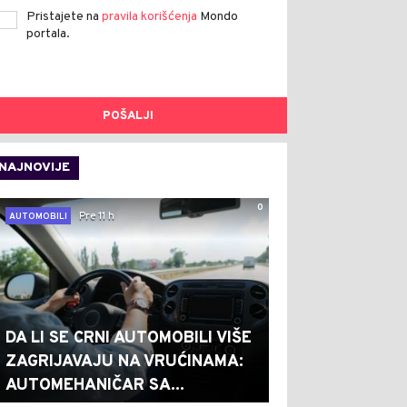
Pristajete na
pravila korišćenja
Mondo
portala.
POŠALJI
NAJNOVIJE
0
Pre 11 h
AUTOMOBILI
DA LI SE CRNI AUTOMOBILI VIŠE
ZAGRIJAVAJU NA VRUĆINAMA:
AUTOMEHANIČAR SA...