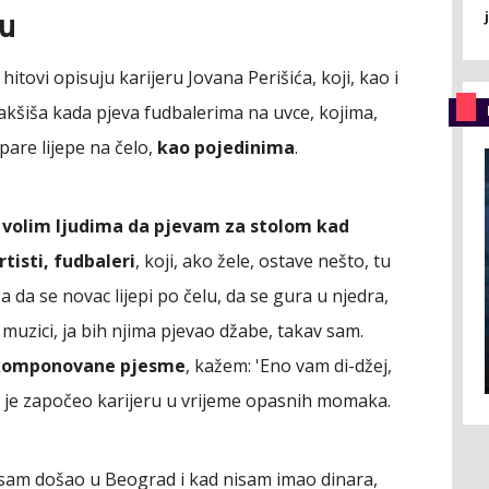
šu
hitovi opisuju karijeru Jovana Perišića, koji, kao i
bakšiša kada pjeva fudbalerima na uvce, kojima,
pare lijepe na čelo,
kao pojedinima
.
i volim ljudima da pjevam za stolom kad
rtisti, fudbaleri
, koji, ako žele, ostave nešto, tu
ga da se novac lijepi po čelu, da se gura u njedra,
u muzici, ja bih njima pjevao džabe, takav sam.
okomponovane pjesme
, kažem: 'Eno vam di-džej,
i je započeo karijeru u vrijeme opasnih momaka.
 sam došao u Beograd i kad nisam imao dinara,