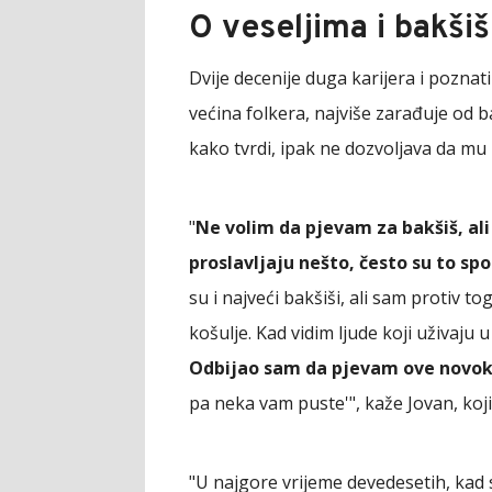
O veseljima i bakši
Dvije decenije duga karijera i poznati 
većina folkera, najviše zarađuje od 
kako tvrdi, ipak ne dozvoljava da mu 
"
Ne volim da pjevam za bakšiš, al
proslavljaju nešto, često su to spo
su i najveći bakšiši, ali sam protiv to
košulje. Kad vidim ljude koji uživaju 
Odbijao sam da pjevam ove nov
pa neka vam puste'", kaže Jovan, koj
"U najgore vrijeme devedesetih, kad