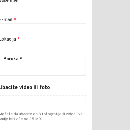
Vaše ime
*
E-mail
*
Lokacija
*
Ubacite video ili foto
Možete da ubacite do 3 fotografije ili videa. Ne
smije biti više od 25 MB.