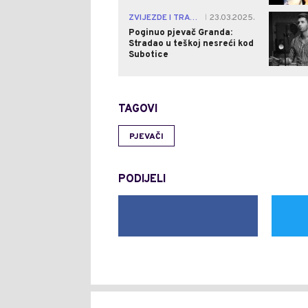
ZVIJEZDE I TRAČEVI
23.03.2025.
|
Poginuo pjevač Granda:
Stradao u teškoj nesreći kod
Subotice
TAGOVI
PJEVAČI
PODIJELI