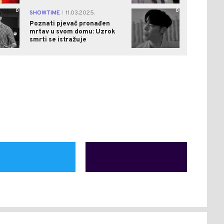
0
0
SHOWTIME
11.03.2025.
|
Poznati pjevač pronađen
mrtav u svom domu: Uzrok
smrti se istražuje