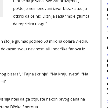
Čini se da je sada "sve zaboravljeno",
pošto je neimenovani izvor blizak studiju
otkrio da čelnici Diznija sada "mole glumca
da reprizira ulogu".
n što je glumac podneo 50 miliona dolara vrednu
, dokazao svoju nevinost, ali i podrška fanova iz
og bisera", "Tajna škrinje", "Na kraju sveta", "Na
eti".
 Diznija hteli da ga otpuste nakon prvog dana na
etana Džeka Speroua".