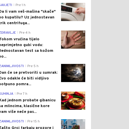
0
SAVJETI
Pre 1 h
|
Da li vam veš-mašina "skače"
po kupatilu? Uz jednostavan
trik centrifuga...
0
ZDRAVLJE
Pre 4 h
|
Tokom vrućina tijelo
neprimjetno gubi vodu:
Jednostavan test sa kožom
po...
0
ZANIMLJIVOSTI
Pre 5 h
|
Dan će se pretvoriti u sumrak:
Evo odakle će biti vidljivo
potpuno pomra...
0
KUHINJA
Pre 7 h
|
Kad jednom probate gibanicu
sa mlincima, klasične kore
vam više neće pas...
0
ZANIMLJIVOSTI
Pre 15 h
|
Zašto Grci farbaju prozore i