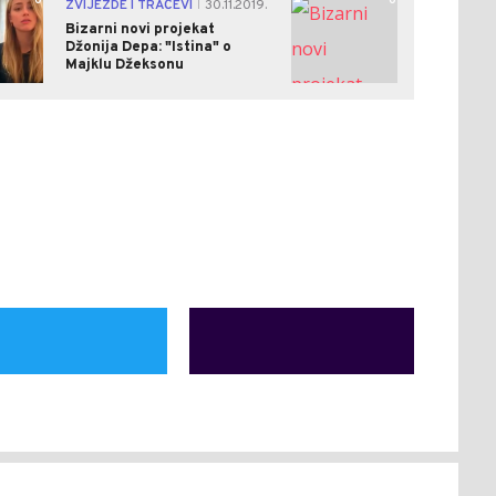
0
0
ZVIJEZDE I TRAČEVI
30.11.2019.
|
Bizarni novi projekat
Džonija Depa: "Istina" o
Majklu Džeksonu