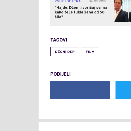
ZVIJEZDE I TRAČEVI
06.02.2020.
|
"Hajde, Džoni, ispričaj svima
kako te je tukla žena od 50
kila"
TAGOVI
DŽONI DEP
FILM
PODIJELI