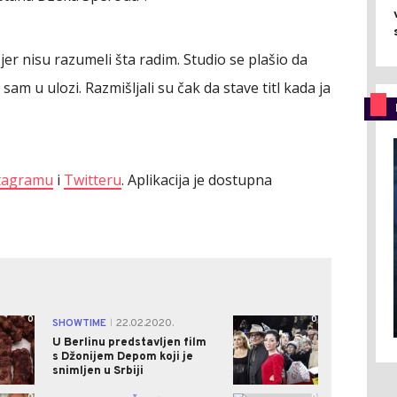
jer nisu razumeli šta radim. Studio se plašio da
am u ulozi. Razmišljali su čak da stave titl kada ja
tagramu
i
Twitteru
. Aplikacija je dostupna
0
0
SHOWTIME
22.02.2020.
|
U Berlinu predstavljen film
s Džonijem Depom koji je
snimljen u Srbiji