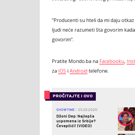
"Producenti su hteli da mi daju otkaz 
ljudi neće razumeti šta govorim kada s
govorim".
Pratite Mondo.ba na
Facebooku
,
Ins
za
IOS
i
Android
telefone.
PROČITAJTE I OVO
SHOWTIME
25.02.2020.
|
Džoni Dep: Najlepša
uspomena iz Srbije?
Ćevapčići! (VIDEO)