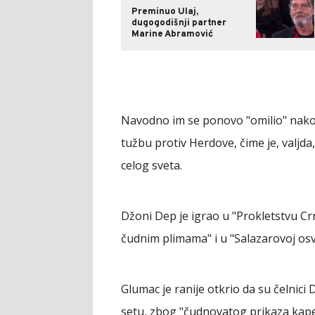
Preminuo Ulaj,
dugogodišnji partner
Marine Abramović
Navodno im se ponovo "omilio" nako
tužbu protiv Herdove, čime je, valjda
celog sveta.
Džoni Dep je igrao u "Prokletstvu Crn
čudnim plimama" i u "Salazarovoj osv
Glumac je ranije otkrio da su čelnici
setu, zbog "čudnovatog prikaza kap