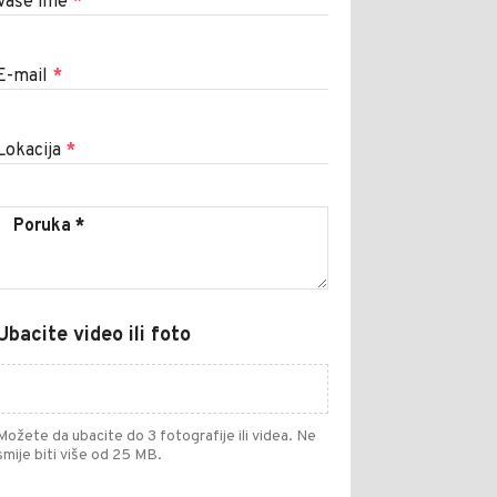
Vaše ime
*
E-mail
*
Lokacija
*
Ubacite video ili foto
Možete da ubacite do 3 fotografije ili videa. Ne
smije biti više od 25 MB.