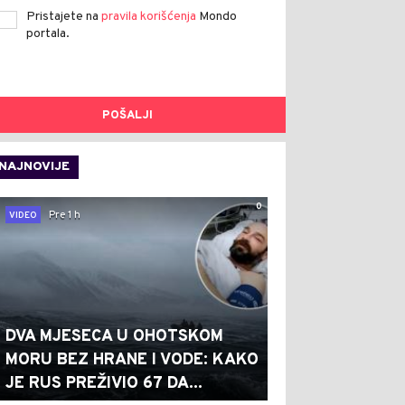
Pristajete na
pravila korišćenja
Mondo
portala.
POŠALJI
NAJNOVIJE
0
Pre 1 h
VIDEO
DVA MJESECA U OHOTSKOM
MORU BEZ HRANE I VODE: KAKO
JE RUS PREŽIVIO 67 DA...