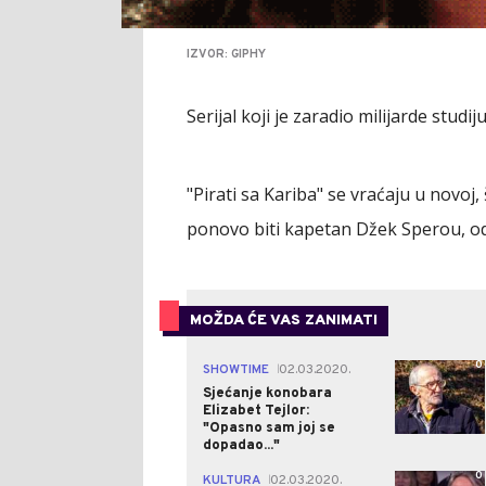
IZVOR: GIPHY
Serijal koji je zaradio milijarde studi
"Pirati sa Kariba" se vraćaju u novoj
ponovo biti kapetan Džek Sperou, o
MOŽDA ĆE VAS ZANIMATI
0
SHOWTIME
02.03.2020.
|
Sjećanje konobara
Elizabet Tejlor:
"Opasno sam joj se
dopadao..."
0
KULTURA
02.03.2020.
|