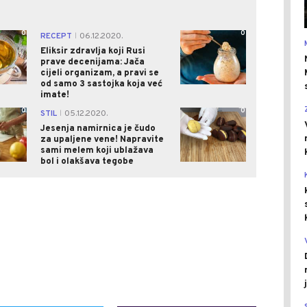
0
0
RECEPT
06.12.2020.
|
Eliksir zdravlja koji Rusi
prave decenijama: Jača
cijeli organizam, a pravi se
od samo 3 sastojka koja već
imate!
0
0
STIL
05.12.2020.
|
Jesenja namirnica je čudo
za upaljene vene! Napravite
sami melem koji ublažava
bol i olakšava tegobe