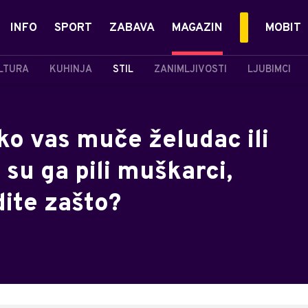
INFO
SPORT
ZABAVA
MAGAZIN
MOBIT
LTURA
KUHINJA
STIL
ZANIMLJIVOSTI
LJUBIMCI
ako vas muče želudac ili
 su ga pili muškarci,
dite zašto?