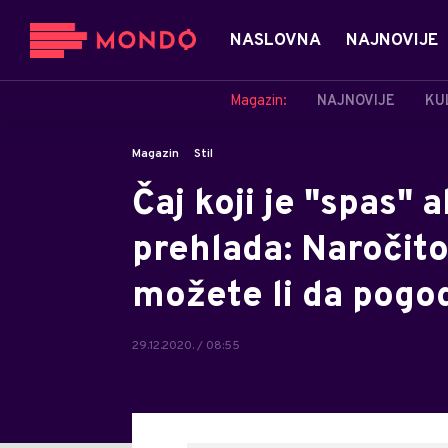
NASLOVNA
NAJNOVIJE
Magazin:
NAJNOVIJE
KU
Magazin
Stil
Čaj koji je "spas" 
prehlada: Naročito
možete li da pogo
29.12.2020. / 08:55