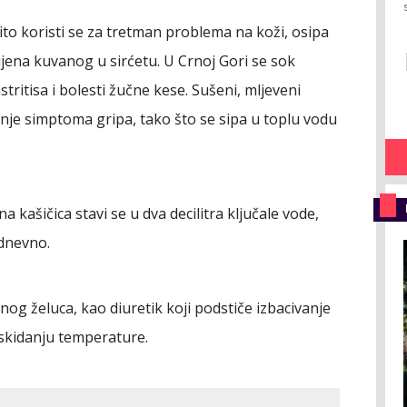
ito koristi se za tretman problema na koži, osipa
ijena kuvanog u sirćetu. U Crnoj Gori se sok
astritisa i bolesti žučne kese. Sušeni, mljeveni
iranje simptoma gripa, tako što se sipa u toplu vodu
a kašičica stavi se u dva decilitra ključale vode,
 dnevno.
nog želuca, kao diuretik koji podstiče izbacivanje
 skidanju temperature.