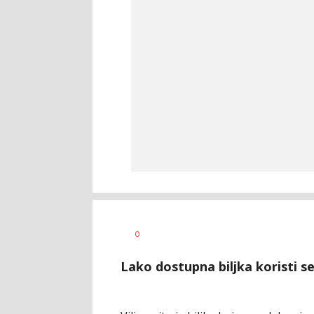
Dragana
AUTOR
0
Božić
Lako dostupna biljka koristi s