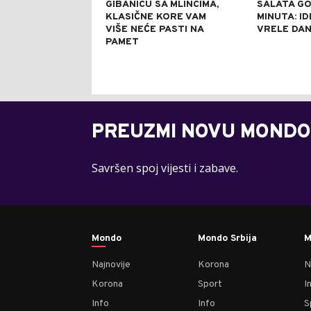
GIBANICU SA MLINCIMA,
SALATA GO
KLASIČNE KORE VAM
MINUTA: I
VIŠE NEĆE PASTI NA
VRELE DA
PAMET
PREUZMI NOVU MONDO
Savršen spoj vijesti i zabave.
Mondo
Mondo Srbija
M
Najnovije
Korona
N
Korona
Sport
I
Info
Info
S