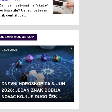
SAVJETI
Pre 9 h
Da li vam veš-mašina "skače"
po kupatilu? Uz jednostavan
trik centrifuga...
DNEVNI HOROSKOP
0
03.06.2026.
DNEVNI HOROSKOP ZA 3. JUN
2026: JEDAN ZNAK DOBIJA
NOVAC KOJI JE DUGO ČEK...