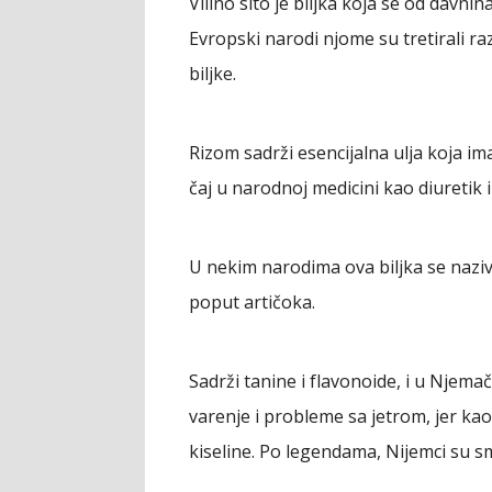
Vilino sito je biljka koja se od davni
Evropski narodi njome su tretirali ra
biljke.
Rizom sadrži esencijalna ulja koja ima
čaj u narodnoj medicini kao diuretik
U nekim narodima ova biljka se nazival
poput artičoka.
Sadrži tanine i flavonoide, i u Njema
varenje i probleme sa jetrom, jer kao 
kiseline. Po legendama, Nijemci su s