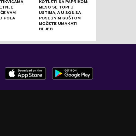
 TIKVICAMA
KOTLETI SA PAPRIKOM:
NE PEČE: IDEA
JETNJE
MESO SE TOPI U
SVEČANE PRILI
 ĆE VAM
USTIMA, A U SOS SA
PRAZNI TANJI
O POLA
POSEBNIM GUŠTOM
NAJBOLJE REĆ
MOŽETE UMAKATI
JE DOBRA
HLJEB