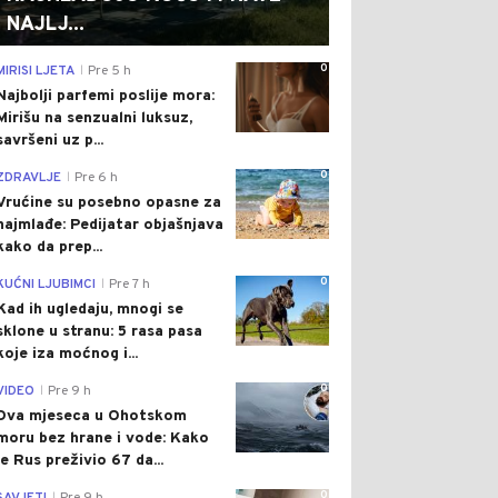
NAJLJ...
0
MIRISI LJETA
Pre 5 h
|
Najbolji parfemi poslije mora:
Mirišu na senzualni luksuz,
savršeni uz p...
0
ZDRAVLJE
Pre 6 h
|
Vrućine su posebno opasne za
najmlađe: Pedijatar objašnjava
kako da prep...
0
KUĆNI LJUBIMCI
Pre 7 h
|
Kad ih ugledaju, mnogi se
sklone u stranu: 5 rasa pasa
koje iza moćnog i...
0
VIDEO
Pre 9 h
|
Dva mjeseca u Ohotskom
moru bez hrane i vode: Kako
je Rus preživio 67 da...
0
|