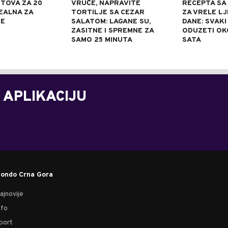
TOVA ZA 20
VRUĆE, NAPRAVITE
RECEPTA SA
DEALNA ZA
TORTILJE SA CEZAR
ZA VRELE L
NE
SALATOM: LAGANE SU,
DANE: SVAKI
ZASITNE I SPREMNE ZA
ODUZETI OK
SAMO 25 MINUTA
SATA
 APLIKACIJU
ondo Crna Gora
ajnovije
nfo
port