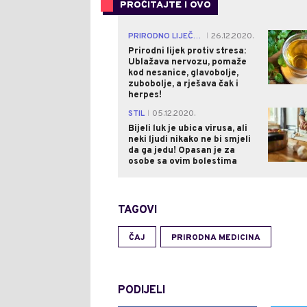
PROČITAJTE I OVO
PRIRODNO LIJEČENJE
26.12.2020.
|
Prirodni lijek protiv stresa:
Ublažava nervozu, pomaže
kod nesanice, glavobolje,
zubobolje, a rješava čak i
herpes!
STIL
05.12.2020.
|
Bijeli luk je ubica virusa, ali
neki ljudi nikako ne bi smjeli
da ga jedu! Opasan je za
osobe sa ovim bolestima
TAGOVI
ČAJ
PRIRODNA MEDICINA
PODIJELI