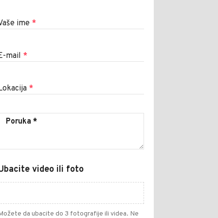
Vaše ime
*
E-mail
*
Lokacija
*
Ubacite video ili foto
Možete da ubacite do 3 fotografije ili videa. Ne