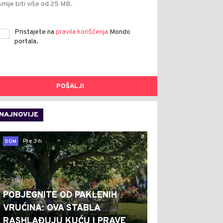
smije biti više od 25 MB.
Pristajete na
pravila korišćenja
Mondo
portala.
POŠALJI
NAJNOVIJE
0
Pre 3 h
DOM
POBJEGNITE OD PAKLENIH
VRUĆINA: OVA STABLA
RASHLAĐUJU KUĆU I PRAVE