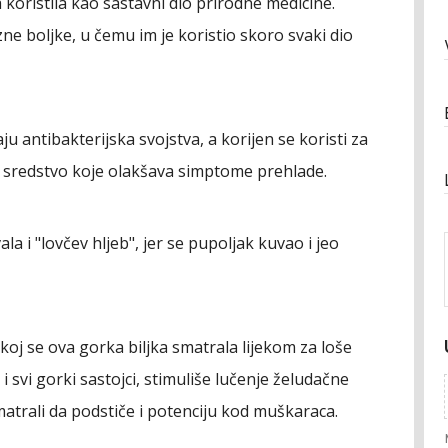
na koristila kao sastavni dio prirodne medicine.
zne boljke, u čemu im je koristio skoro svaki dio
ju antibakterijska svojstva, a korijen se koristi za
 i sredstvo koje olakšava simptome prehlade.
a i "lovčev hljeb", jer se pupoljak kuvao i jeo
čkoj se ova gorka biljka smatrala lijekom za loše
i svi gorki sastojci, stimuliše lučenje želudačne
matrali da podstiče i potenciju kod muškaraca.