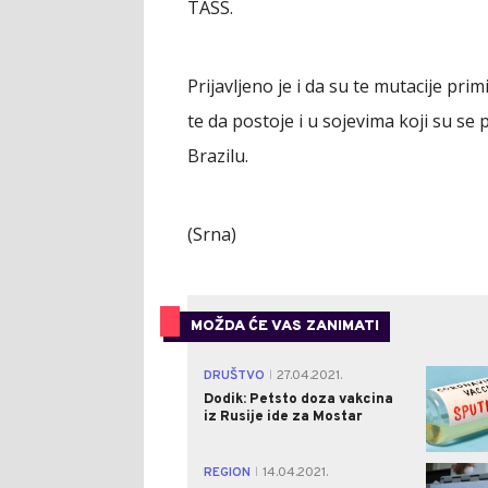
TASS.
Prijavljeno je i da su te mutacije pr
te da postoje i u sojevima koji su se po
Brazilu.
(Srna)
MOŽDA ĆE VAS ZANIMATI
DRUŠTVO
27.04.2021.
|
Dodik: Petsto doza vakcina
iz Rusije ide za Mostar
REGION
14.04.2021.
|