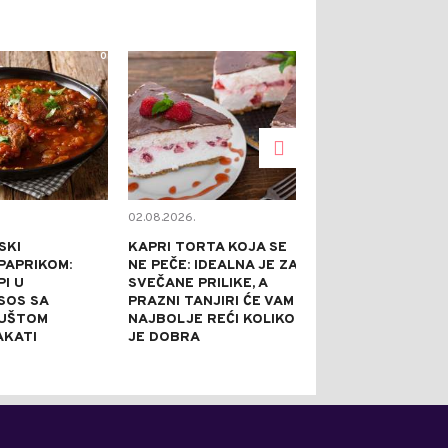
0
0
02.08.2026.
02.08.2026.
SKI
KAPRI TORTA KOJA SE
TOPE NADUTO
PAPRIKOM:
NE PEČE: IDEALNA JE ZA
HLADE U SEKU
I U
SVEČANE PRILIKE, A
GASE ŽEĐ BO
 SOS SA
PRAZNI TANJIRI ĆE VAM
SVEGA: 5 REC
GUŠTOM
NAJBOLJE REĆI KOLIKO
AROMATIZOV
AKATI
JE DOBRA