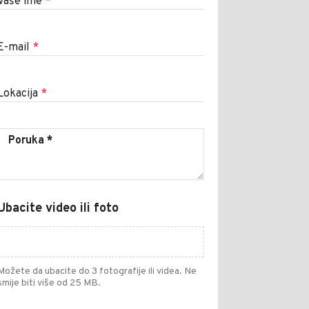
Vaše ime
*
E-mail
*
Lokacija
*
Ubacite video ili foto
Možete da ubacite do 3 fotografije ili videa. Ne
smije biti više od 25 MB.