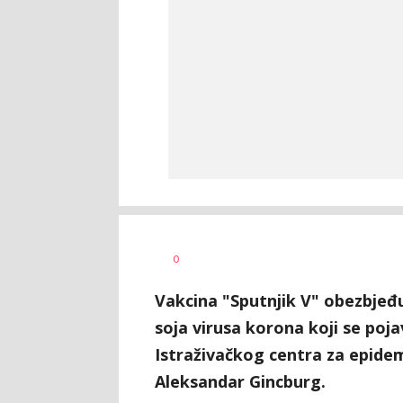
Vesna
AUTOR
0
Kerkez
Vakcina "Sputnjik V" obezbjeđu
soja virusa korona koji se pojav
Istraživačkog centra za epidem
Aleksandar Gincburg.