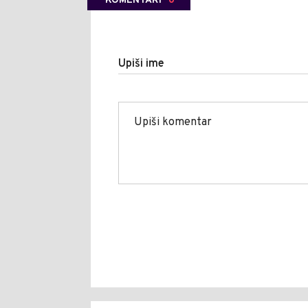
KOMENTARI
0
Upiši ime