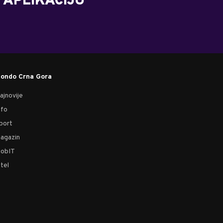
 APLIKACIJU
ondo Crna Gora
ajnovije
nfo
port
agazin
obIT
tel