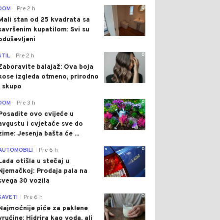
0
DOM
Pre 2 h
|
Mali stan od 25 kvadrata sa
savršenim kupatilom: Svi su
oduševljeni
0
STIL
Pre 2 h
|
Zaboravite balajaž: Ova boja
kose izgleda otmeno, prirodno
i skupo
0
DOM
Pre 3 h
|
Posadite ovo cvijeće u
avgustu i cvjetaće sve do
zime: Jesenja bašta će ...
0
AUTOMOBILI
Pre 6 h
|
Lada otišla u stečaj u
Njemačkoj: Prodaja pala na
svega 30 vozila
0
SAVETI
Pre 6 h
|
Najmoćnije piće za paklene
vrućine: Hidrira kao voda, ali