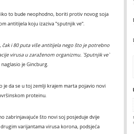
liko to bude neophodno, boriti protiv novog soja
m antitijela koju izaziva "sputnjik ve".
, čak i 80 puta više antitijela nego što je potrebno
cije virusa u zaraženom organizmu. `Sputnjik ve`
, naglasio je Gincburg.
lo je da se u toj zemlji krajem marta pojavio novi
ovršinskom proteinu.
no zabrinjavajuće što novi soj posjeduje dvije
u drugim varijantama virusa korona, podsjeća