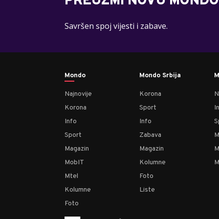
PREUZMI NOVU MONDO
Savršen spoj vijesti i zabave.
Mondo
Mondo Srbija
M
Najnovije
Korona
N
Korona
Sport
I
Info
Info
S
Sport
Zabava
M
Magazin
Magazin
M
MobIT
Kolumne
M
Mtel
Foto
Kolumne
Liste
Foto