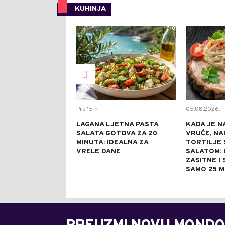
KUHINJA
0
Pre 15 h
05.08.2026.
LAGANA LJETNA PASTA
KADA JE N
SALATA GOTOVA ZA 20
VRUĆE, NA
MINUTA: IDEALNA ZA
TORTILJE 
VRELE DANE
SALATOM: 
ZASITNE I
SAMO 25 M