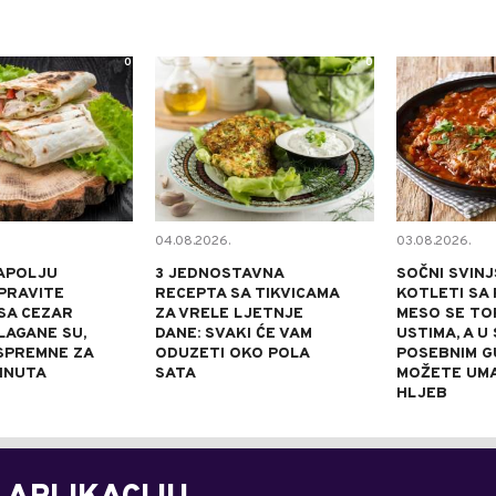
0
0
04.08.2026.
03.08.2026.
APOLJU
3 JEDNOSTAVNA
SOČNI SVINJ
PRAVITE
RECEPTA SA TIKVICAMA
KOTLETI SA 
SA CEZAR
ZA VRELE LJETNJE
MESO SE TOP
LAGANE SU,
DANE: SVAKI ĆE VAM
USTIMA, A U
 SPREMNE ZA
ODUZETI OKO POLA
POSEBNIM 
INUTA
SATA
MOŽETE UM
HLJEB