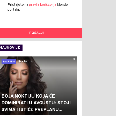
Pristajete na
pravila korišćenja
Mondo
portala.
POŠALJI
NAJNOVIJE
0
Pre 16 min
SAVRŠENI
BOJA NOKTIJU KOJA ĆE
DOMINIRATI U AVGUSTU: STOJI
SVIMA I ISTIČE PREPLANU...