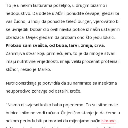
To je u nekim kulturama poželjno, u drugim bizarno i
nedopustivo. Da odete u Alžir i ponudite ćevape, gledali bi
vas čudno, u Indiji da ponudite teleći burger, vjerovatno bi
se uvrijedili. Dobar dio ovih navika potiče iz naših ustaljenih
obrazaca. Uvijek gledam da probam ono što jedu lokalci.
Probao sam svašta, od buba, larvi, zmija, crva.
Zanimljiva stvar koju primjećujem, to je da mnoge stvari
imaju nutritivne vrijednosti, imaju veliki procenat proteina i
slično", rekao je Marko.
Nutricionistkinja je potvrdila da su namirnice sa insektima
neuporedivo zdravije od ostalih, ističe.
"Nismo ni svjesni koliko buba pojedemo. To su sitne male
bubice i niko ne vodi računa. Činjenično stanje je da ćemo u
nekom periodu biti primorani da mijenjamo način
ishrane
.