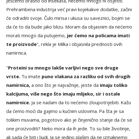
Ješćemo brašno od insekata, nećemo mnogo ni osjetiti.
Prehrambena industrija već pravi kojekakve dodatke, začini
će odraditi svoje. Čulo mirisa i ukusa su saveznici, bojim se
da će to da bude jako blizu. Moram da objasnim da nećemo
morati mnogo da putujemo,
jer ćemo na policama imati
te proizvode
", rekla je Milka i objasnila prednosti ovih
namirnica.
"
Proteini su mnogo lakše varljivi nego sve druge
vrste.
Tu imate
puno vlakana za razliku od svih drugih
namirnica,
a ono što je najvažnije, jeste da
imaju toliko
kalcijuma, više nego što imaju mlijeko, sir i ostale
namirnice.
Ja se nadam da to nećemo zloupotrijebiti. Kažu
da ćemo moći da gajimo u kućnim uslovima. Pa šta je sa
tolikim muvama, pogotovo ako je činjenično stanje da će se
one proizvoditi? Neko mora da ih jede. To su bile životinje,
ali sada će biti i ljudi. Ja se jedino plašim da ne izmaknemo