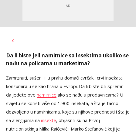
Dušan
AUTOR
0
Volaš
Da li biste jeli namirnice sa insektima ukoliko se
nađu na policama u marketima?
Zamrznuti, sušeni ili u prahu domaći cvrčak i crvi insekata
konzumiraju se kao hrana u Evropi. Da li biste bili spremni
da jedete ove
namirnice
ako se nađu u prodavnicama? U
svijetu se koristi više od 1.900 insekata, a šta je tačno
dozvoljeno u namirnicama, koje su njihove prednosti i šta je
sa alergijama na
insekte
, objasnili su na Prvoj
nutricionistkinja Milka Raičević i Marko Stefanović koji je