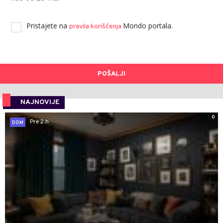
Pristajete na
Mondo portala.
pravila korišćenja
POŠALJI
NAJNOVIJE
0
Pre 2 h
DOM