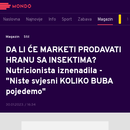
Naslovna
Najnovije
Info
Sport
Zabava
Magazin
M
Magazin
Stil
DA LI ĆE MARKETI PRODAVATI
HRANU SA INSEKTIMA?
Nutricionista iznenadila -
"Niste svjesni KOLIKO BUBA
pojedemo"
30.01.2023. / 16:34