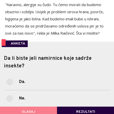
"Naravno, alergije su čudo. Tu ćemo morati da budemo
obazrivi i ozbiljni. Uvijek je problem sirova hrana, povrće,
higijena je jako bitna. Kad budemo imali bube u ishrani,
moraćemo da se pridržavamo određenih uslova jer je to
sve za nas novo", rekla je Milka Raičević. Šta vi mislite?
ANKETA
Da li biste jeli namirnice koje sadrže
Da li biste jeli namirnice koje sadrže
insekte?
insekte?
Da.
11.11%
Da.
(1)
Ne.
88.89%
Ne.
(8)
GLASAJ
REZULTATI