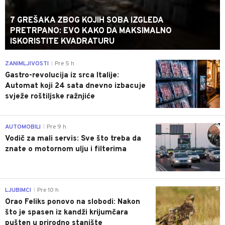
7 GREŠAKA ZBOG KOJIH SOBA IZGLEDA
PRETRPANO: EVO KAKO DA MAKSIMALNO
ISKORISTITE KVADRATURU
0
ZANIMLJIVOSTI
Pre 5 h
|
Gastro-revolucija iz srca Italije:
Automat koji 24 sata dnevno izbacuje
svježe roštiljske ražnjiće
0
AUTOMOBILI
Pre 9 h
|
Vodič za mali servis: Sve što treba da
znate o motornom ulju i filterima
0
LJUBIMCI
Pre 10 h
|
Orao Feliks ponovo na slobodi: Nakon
što je spasen iz kandži krijumčara
pušten u prirodno stanište