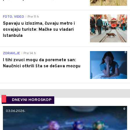
0
FOTO, VIDEO
Pre 11 h
|
Spavaju u izlozima, čuvaju metro i
osvajaju turiste: Mačke su vladari
Istanbula
0
ZDRAVLJE
Pre 14 h
|
I tihi zvuci mogu da poremete san:
Naučnici otkrili šta se dešava mozgu
DNEVNI HOROSKOP
0
03.06.2026.