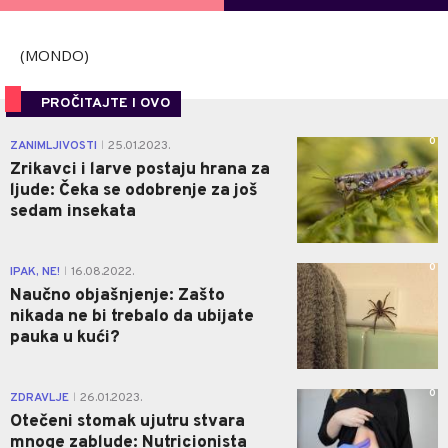
POVRATAK NA GLASANJE
(MONDO)
PROČITAJTE I OVO
0
ZANIMLJIVOSTI
25.01.2023.
|
Zrikavci i larve postaju hrana za
ljude: Čeka se odobrenje za još
sedam insekata
0
IPAK, NE!
16.08.2022.
|
Naučno objašnjenje: Zašto
nikada ne bi trebalo da ubijate
pauka u kući?
0
ZDRAVLJE
26.01.2023.
|
Otečeni stomak ujutru stvara
mnoge zablude: Nutricionista