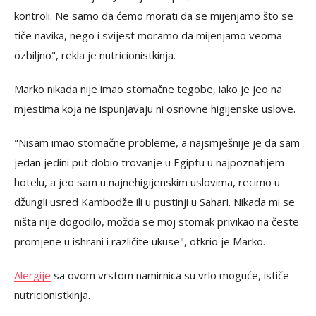
kontroli. Ne samo da ćemo morati da se mijenjamo što se
tiče navika, nego i svijest moramo da mijenjamo veoma
ozbiljno", rekla je nutricionistkinja.
Marko nikada nije imao stomačne tegobe, iako je jeo na
mjestima koja ne ispunjavaju ni osnovne higijenske uslove.
"Nisam imao stomačne probleme, a najsmješnije je da sam
jedan jedini put dobio trovanje u Egiptu u najpoznatijem
hotelu, a jeo sam u najnehigijenskim uslovima, recimo u
džungli usred Kambodže ili u pustinji u Sahari. Nikada mi se
ništa nije dogodilo, možda se moj stomak privikao na česte
promjene u ishrani i različite ukuse", otkrio je Marko.
Alergije
sa ovom vrstom namirnica su vrlo moguće, ističe
nutricionistkinja.