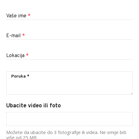
Vaše ime
*
E-mail
*
Lokacija
*
Ubacite video ili foto
Možete da ubacite do 3 fotografije ili videa. Ne smije biti
više od 25 MB.