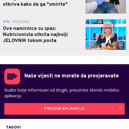
otkriva kako da ga "smirite"
0
STIL
07.12.2022.
|
Ove namirnice su spas:
Nutricionista otkrila najbolji
JELOVNIK tokom posta
Naše vijesti ne morate da provjeravate
Budite bolje informisani od drugih, preuzmite Mondo mobilnu
aplikaciju
PREUZMI APLIKACIJU
TAGOVI