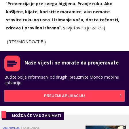
"
Prevencija je pre svega higijena. Pranje ruku. Ako
kašljete, kijate, koristite maramice, ako nemate
stavite ruku na usta. Uzimanje voća, dosta tečnosti,
zdrava I pravilna ishrana
", savjetovala je za kraj.
(RTS/MONDO/T.B.)
Naše vijesti ne morate da provjeravate
Budite bolje informisani od drugih, preuzmite Mondo mobilnu
aplikaciju
PREUZMI APLIKACIJU
MOŽDA ĆE VAS ZANIMATI
0
ZDRAVLJE
12.01.2024.
|