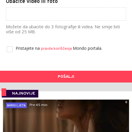
Ubacite video ili foto
Možete da ubacite do 3 fotografije ili videa. Ne smije biti
više od 25 MB.
Pristajete na
Mondo portala.
pravila korišćenja
POŠALJI
NAJNOVIJE
0
Pre 45 min
MIRISI LJETA