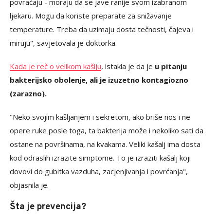
povraćaju - moraju da se jave ranije svom izabranom
ljekaru. Mogu da koriste preparate za snižavanje
temperature. Treba da uzimaju dosta tečnosti, čajeva i
miruju", savjetovala je doktorka.
Kada je reč o velikom kašlju
, istakla je da je
u pitanju
bakterijsko obolenje, ali je izuzetno kontagiozno
(zarazno).
"Neko svojim kašljanjem i sekretom, ako briše nos i ne
opere ruke posle toga, ta bakterija može i nekoliko sati da
ostane na površinama, na kvakama. Veliki kašalj ima dosta
kod odraslih izrazite simptome. To je izraziti kašalj koji
dovovi do gubitka vazduha, zacjenjivanja i povrćanja",
objasnila je.
Šta je prevencija?