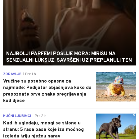
NAJBOLJI PARFEMI POSLIJE MORA: MIRIŠU NA
SENZUALNI LUKSUZ, SAVRŠENI UZ PREPLANULI TEN
0
ZDRAVLJE
Pre 1 h
|
Vrućine su posebno opasne za
najmlađe: Pedijatar objašnjava kako da
prepoznate prve znake pregrijavanja
kod djece
0
KUĆNI LJUBIMCI
Pre 2 h
|
Kad ih ugledaju, mnogi se sklone u
stranu: 5 rasa pasa koje iza moćnog
izgleda kriju nježnu narav