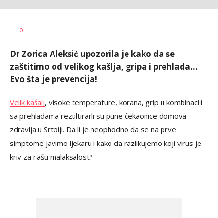
Teodora
AUTOR
0
Boškovski
Dr Zorica Aleksić upozorila je kako da se
zaštitimo od velikog kašlja, gripa i prehlada...
Evo šta je prevencija!
Velik kašalj
, visoke temperature, korana, grip u kombinaciji
sa prehladama rezultirarli su pune čekaonice domova
zdravlja u Srtbiji. Da li je neophodno da se na prve
simptome javimo ljekaru i kako da razlikujemo koji virus je
kriv za našu malaksalost?