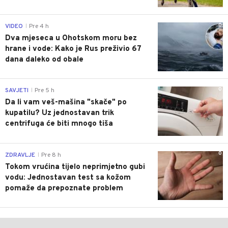
0
VIDEO
Pre 4 h
|
Dva mjeseca u Ohotskom moru bez
hrane i vode: Kako je Rus preživio 67
dana daleko od obale
0
SAVJETI
Pre 5 h
|
Da li vam veš-mašina "skače" po
kupatilu? Uz jednostavan trik
centrifuga će biti mnogo tiša
0
ZDRAVLJE
Pre 8 h
|
Tokom vrućina tijelo neprimjetno gubi
vodu: Jednostavan test sa kožom
pomaže da prepoznate problem