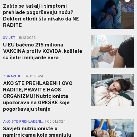
Zašto se kašalj i simptomi
prehlade pogoršavaju noću?
Doktori otkrili šta nikako da NE
RADITE
1
SVIJET
18.12.2023.
|
U EU bačeno 215 miliona
VAKCINA protiv KOVIDA, koštale
su četiri milijarde evra
0
ZDRAVLJE
06.01.2024.
|
AKO STE PREHLAĐENI I OVO
RADITE, PRAVITE HAOS
ORGANIZMU! Nutricionista
upozorava na GREŠKE koje
pogoršavaju stanje
0
AKO STE PREHLAĐENI...
03.01.2024.
|
Savjeti nutricioniste o
namirnicama koje smanjuju