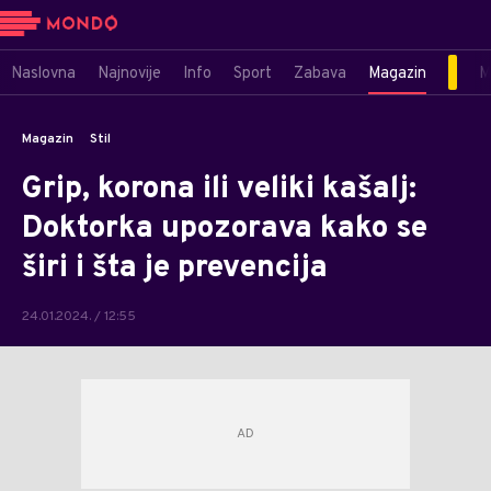
Naslovna
Najnovije
Info
Sport
Zabava
Magazin
M
Magazin
Stil
Grip, korona ili veliki kašalj:
Doktorka upozorava kako se
širi i šta je prevencija
24.01.2024. / 12:55