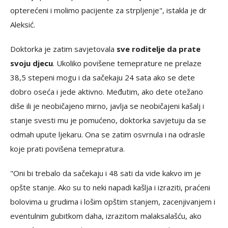
opterećeni i molimo pacijente za strpljenje", istakla je dr
Aleksić.
Doktorka je zatim savjetovala
sve roditelje da prate
svoju djecu
. Ukoliko povišene temeprature ne prelaze
38,5 stepeni mogu i da sačekaju 24 sata ako se dete
dobro oseća i jede aktivno. Međutim, ako dete otežano
diše ili je neobičajeno mirno, javlja se neobičajeni kašalj i
stanje svesti mu je pomućeno, doktorka savjetuju da se
odmah upute ljekaru. Ona se zatim osvrnula i na odrasle
koje prati povišena temepratura.
"Oni bi trebalo da sačekaju i 48 sati da vide kakvo im je
opšte stanje. Ako su to neki napadi kašlja i izraziti, praćeni
bolovima u grudima i lošim opštim stanjem, zacenjivanjem i
eventulnim gubitkom daha, izrazitom malaksalašću, ako