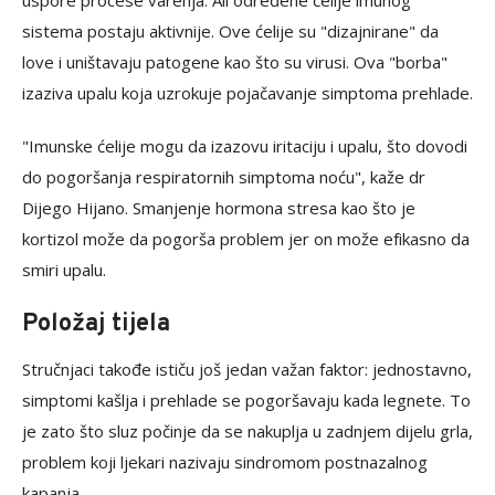
uspore procese varenja. Ali određene ćelije imunog
sistema postaju aktivnije. Ove ćelije su "dizajnirane" da
love i uništavaju patogene kao što su virusi. Ova "borba"
izaziva upalu koja uzrokuje pojačavanje simptoma prehlade.
"Imunske ćelije mogu da izazovu iritaciju i upalu, što dovodi
do pogoršanja respiratornih simptoma noću", kaže dr
Dijego Hijano. Smanjenje hormona stresa kao što je
kortizol može da pogorša problem jer on može efikasno da
smiri upalu.
Položaj tijela
Stručnjaci takođe ističu još jedan važan faktor: jednostavno,
simptomi kašlja i prehlade se pogoršavaju kada legnete. To
je zato što sluz počinje da se nakuplja u zadnjem dijelu grla,
problem koji ljekari nazivaju sindromom postnazalnog
kapanja.