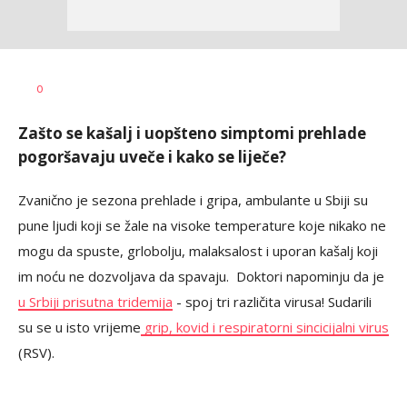
Maja
AUTOR
0
Gašić
Zašto se kašalj i uopšteno simptomi prehlade
pogoršavaju uveče i kako se liječe?
Zvanično je sezona prehlade i gripa, ambulante u Sbiji su
pune ljudi koji se žale na visoke temperature koje nikako ne
mogu da spuste, grlobolju, malaksalost i uporan kašalj koji
im noću ne dozvoljava da spavaju. Doktori napominju da je
u Srbiji prisutna tridemija
- spoj tri različita virusa! Sudarili
su se u isto vrijeme
grip, kovid i respiratorni sincicijalni virus
(RSV).