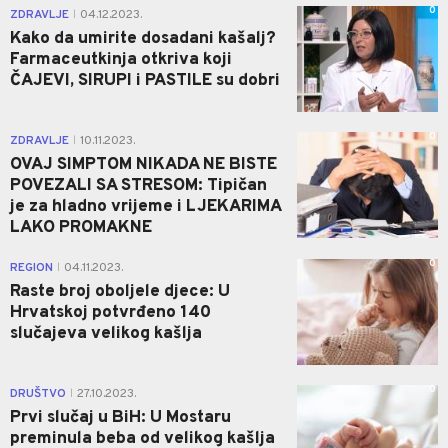
0
ZDRAVLJE
04.12.2023.
|
Kako da umirite dosadani kašalj?
Farmaceutkinja otkriva koji
ČAJEVI, SIRUPI i PASTILE su dobri
0
ZDRAVLJE
10.11.2023.
|
OVAJ SIMPTOM NIKADA NE BISTE
POVEZALI SA STRESOM: Tipičan
je za hladno vrijeme i LJEKARIMA
LAKO PROMAKNE
0
REGION
04.11.2023.
|
Raste broj oboljele djece: U
Hrvatskoj potvrđeno 140
slučajeva velikog kašlja
0
DRUŠTVO
27.10.2023.
|
Prvi slučaj u BiH: U Mostaru
preminula beba od velikog kašlja