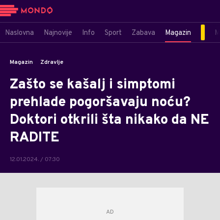
Naslovna
Najnovije
Info
Sport
Zabava
Magazin
M
Magazin
Zdravlje
Zašto se kašalj i simptomi
prehlade pogoršavaju noću?
Doktori otkrili šta nikako da NE
RADITE
12.01.2024. / 07:30