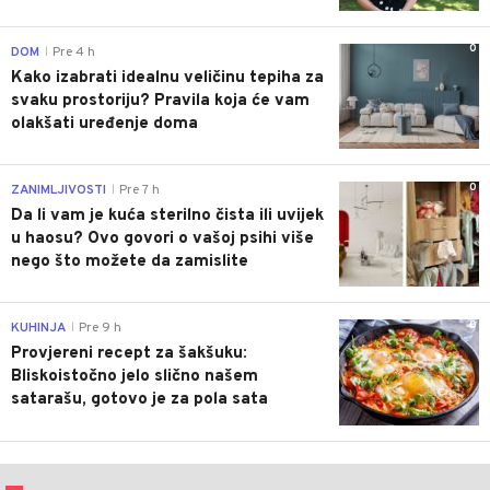
0
DOM
Pre 4 h
|
Kako izabrati idealnu veličinu tepiha za
svaku prostoriju? Pravila koja će vam
olakšati uređenje doma
0
ZANIMLJIVOSTI
Pre 7 h
|
Da li vam je kuća sterilno čista ili uvijek
u haosu? Ovo govori o vašoj psihi više
nego što možete da zamislite
0
KUHINJA
Pre 9 h
|
Provjereni recept za šakšuku:
Bliskoistočno jelo slično našem
satarašu, gotovo je za pola sata