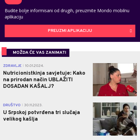
Budite bolje informisani od drugih, preuzmite Mondo mobilnu
aplikaciju
PREUZMI APLIKACIJU
MOŽDA ĆE VAS ZANIMATI
0
ZDRAVLJE
10.01.2024.
|
Nutricionistkinja savjetuje: Kako
na prirodan način UBLAŽITI
DOSADAN KAŠALJ?
0
DRUŠTVO
30.11.2023.
|
U Srpskoj potvrđena tri slučaja
velikog kašlja