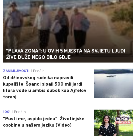
"PLAVA ZONA": U OVIH 5 MJESTA NA SVJIETU LJUDI
ŽIVE DUŽE NEGO BILO GDJE
0
ZANIMLJIVOSTI
Pre 2 h
|
Od džinovskog rudnika napravili
kupalište: Španci sipali 500 milijardi
litara vode u ambis dubok kao Ajfelov
toranj
0
100!
Pre 4 h
|
"Pusti me, aspido jedna": Životinjske
osobine u našem jeziku (Video)