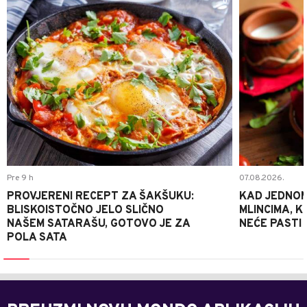
0
Pre 9 h
07.08.2026.
PROVJERENI RECEPT ZA ŠAKŠUKU:
KAD JEDNOM
BLISKOISTOČNO JELO SLIČNO
MLINCIMA, K
NAŠEM SATARAŠU, GOTOVO JE ZA
NEĆE PASTI
POLA SATA