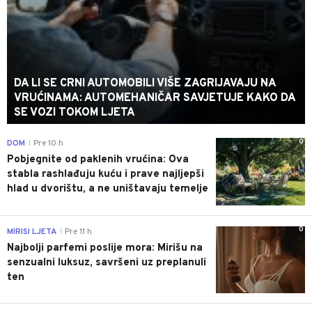
DA LI SE CRNI AUTOMOBILI VIŠE ZAGRIJAVAJU NA
VRUĆINAMA: AUTOMEHANIČAR SAVJETUJE KAKO DA
SE VOZI TOKOM LJETA
0
DOM
Pre 10 h
|
Pobjegnite od paklenih vrućina: Ova
stabla rashlađuju kuću i prave najljepši
hlad u dvorištu, a ne uništavaju temelje
0
MIRISI LJETA
Pre 11 h
|
Najbolji parfemi poslije mora: Mirišu na
senzualni luksuz, savršeni uz preplanuli
ten