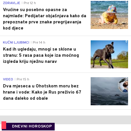
0
ZDRAVLJE
Pre 12 h
|
Vrućine su posebno opasne za
najmlađe: Pedijatar objašnjava kako da
prepoznate prve znake pregrijavanja
kod djece
0
KUĆNI LJUBIMCI
Pre 14 h
|
Kad ih ugledaju, mnogi se sklone u
stranu: 5 rasa pasa koje iza moćnog
izgleda kriju nježnu narav
0
VIDEO
Pre 15 h
|
Dva mjeseca u Ohotskom moru bez
hrane i vode: Kako je Rus preživio 67
dana daleko od obale
DNEVNI HOROSKOP