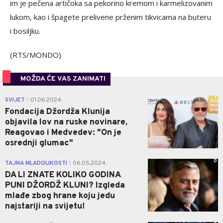
im je pečena artičoka sa pekorino kremom i karmelizovanim
lukom, kao i špagete prelivene prženim tikvicama na buteru
i bosiljku.
(RTS/MONDO)
MOŽDA ĆE VAS ZANIMATI
1
SVIJET
01.06.2024.
|
Fondacija Džordža Klunija
objavila lov na ruske novinare,
Reagovao i Medvedev: "On je
osrednji glumac"
0
TAJNA MLADOLIKOSTI
06.05.2024.
|
DA LI ZNATE KOLIKO GODINA
PUNI DŽORDŽ KLUNI? Izgleda
mlađe zbog hrane koju jedu
najstariji na svijetu!