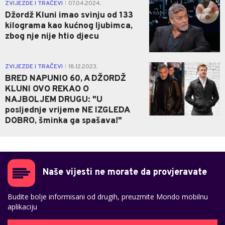
0
ZVIJEZDE I TRAČEVI
07.04.2024.
|
Džordž Kluni imao svinju od 133
kilograma kao kućnog ljubimca,
zbog nje nije htio djecu
0
ZVIJEZDE I TRAČEVI
18.12.2023.
|
BRED NAPUNIO 60, A DŽORDŽ
KLUNI OVO REKAO O
NAJBOLJEM DRUGU: "U
posljednje vrijeme NE IZGLEDA
DOBRO, šminka ga spašava!"
Naše vijesti ne morate da provjeravate
Budite bolje informisani od drugih, preuzmite Mondo mobilnu
aplikaciju