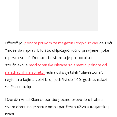
Džordž je
jednom prilikom za magazin People rekao
da Frići
"može da napravi bilo šta, uključujući ručno pravljene njoke
u pesto sosu". Domaća tjestenina je preporuka i
stručnjaka, a
mediteranska ishrana se smatra jednom od
najzdravijih na svijetu.
Jedna od svjetskih "plavih zona",
regiona u kojima veliki broj ljudi živi do 100. godine, nalazi
se čak i u Italiji.
Džordž i Amal Kluni dobar dio godine provode u Italiji u
svom domu na jezeru Komo i par često uživa u italijanskoj
hrani.