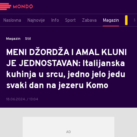
Naslovna
Najnovije
Info
Sport
Zabava
Magazin
M
Magazin
Stil
MENI DŽORDŽA I AMAL KLUNI
JE JEDNOSTAVAN: Italijanska
kuhinja u srcu, jedno jelo jedu
svaki dan na jezeru Komo
18.06.2024. / 13:04