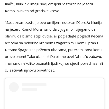
Inače, Klunijevi imaju svoj omiljeni restoran na jezeru
Komo, skriven od gradske vreve.
"Sada znam zašto je ovo omiljeni restoran Džordža Klunija
na jezeru Komo! Morali smo da vijugamo i vijugamo uz
planinu da bismo stigli ovdje, ali pogledajte pogled! Pečena
artičoka sa pekorino kremom i zagorenim lukom u prahu i
Nerano špageti sa prženim tikvicama, puterom, bosiljkom i
provolonom! Tako ukusno!! Da bismo uveličali našu zabavu,
imali smo nekoliko poznatih ljudi koji su sjedili pored nas, ali
ću sačuvati njihovu privatnost.