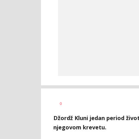
Anja
AUTOR
0
Konstantinović
Džordž Kluni jedan period život
njegovom krevetu.