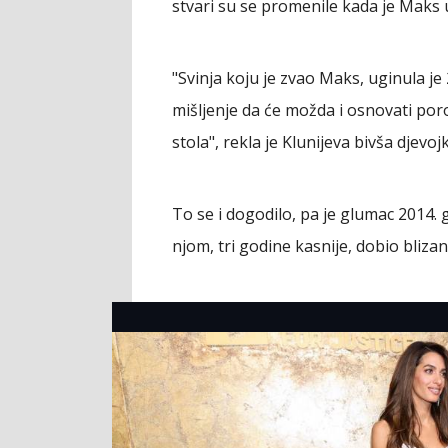
stvari su se promenile kada je Maks u
"Svinja koju je zvao Maks, uginula j
mišljenje da će možda i osnovati poro
stola", rekla je Klunijeva bivša djevoj
To se i dogodilo, pa je glumac 2014.
njom, tri godine kasnije, dobio blizan