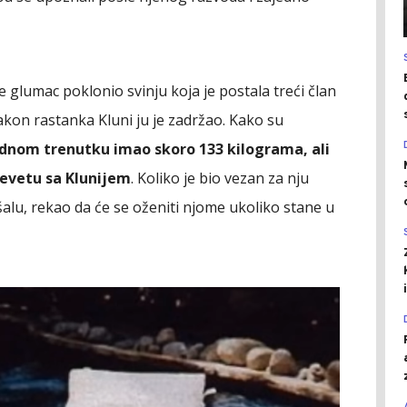
 je glumac poklonio svinju koja je postala treći član
nakon rastanka Kluni ju je zadržao. Kako su
ednom trenutku imao skoro 133 kilograma, ali
revetu sa Klunijem
. Koliko je bio vezan za nju
 šalu, rekao da će se oženiti njome ukoliko stane u