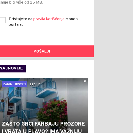
smije biti više od 25 MB.
Pristajete na
pravila korišćenja
Mondo
portala.
POŠALJI
NAJNOVIJE
0
Pre 1 h
ZANIMLJIVOSTI
ZAŠTO GRCI FARBAJU PROZORE
I VRATA U PLAVO? IMA VAŽNIJU