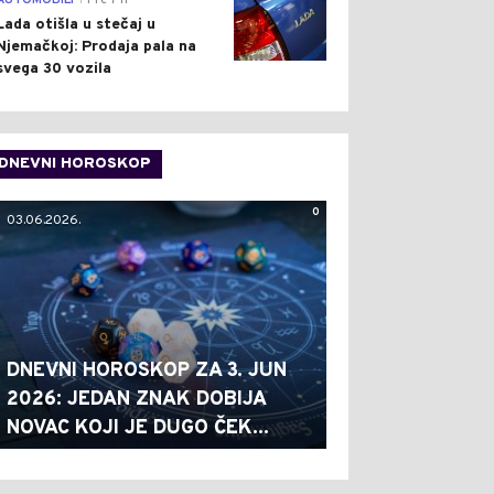
AUTOMOBILI
Pre 7 h
Lada otišla u stečaj u
Njemačkoj: Prodaja pala na
svega 30 vozila
DNEVNI HOROSKOP
0
03.06.2026.
DNEVNI HOROSKOP ZA 3. JUN
2026: JEDAN ZNAK DOBIJA
NOVAC KOJI JE DUGO ČEK...