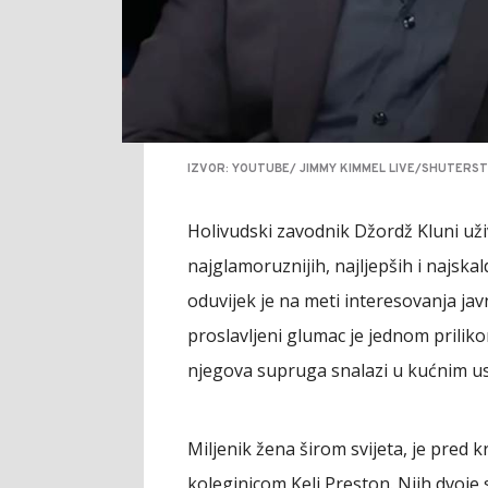
IZVOR: YOUTUBE/ JIMMY KIMMEL LIVE/SHUTERS
Holivudski zavodnik Džordž Kluni uži
najglamoruznijih, najljepših i najskald
oduvijek je na meti interesovanja jav
proslavljeni glumac je jednom prilik
njegova supruga snalazi u kućnim us
Miljenik žena širom svijeta, je pred 
koleginicom Keli Preston. Njih dvoje