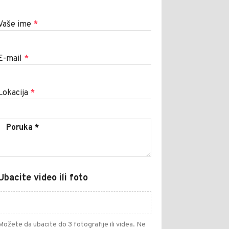
Vaše ime
*
E-mail
*
Lokacija
*
Ubacite video ili foto
Možete da ubacite do 3 fotografije ili videa. Ne