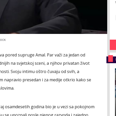
TOCK
va pored supruge Amal. Par važi za jedan od
nijih na svjetskoj sceni, a njihov privatan život
nosti. Svoju intimu oštro čuvaju od svih, a
om napravio presedan i za medije otkrio kako se
lovima.
kraj osamdesetih godina bio je u vezi sa pokojnom
 su se upoznali posle njenog razvoda i zajedno