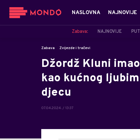
NASLOVNA
NAJNOVIJE
Zabava:
NAJNOVIJE
PUT
Zabava
Zvijezde i tračevi
Džordž Kluni imao
kao kućnog ljubimc
djecu
07.04.2024. / 13:37