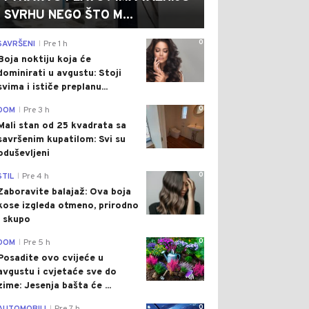
SVRHU NEGO ŠTO M...
0
SAVRŠENI
Pre 1 h
|
Boja noktiju koja će
dominirati u avgustu: Stoji
svima i ističe preplanu...
0
DOM
Pre 3 h
|
Mali stan od 25 kvadrata sa
savršenim kupatilom: Svi su
oduševljeni
0
STIL
Pre 4 h
|
Zaboravite balajaž: Ova boja
kose izgleda otmeno, prirodno
i skupo
0
DOM
Pre 5 h
|
Posadite ovo cvijeće u
avgustu i cvjetaće sve do
zime: Jesenja bašta će ...
0
|