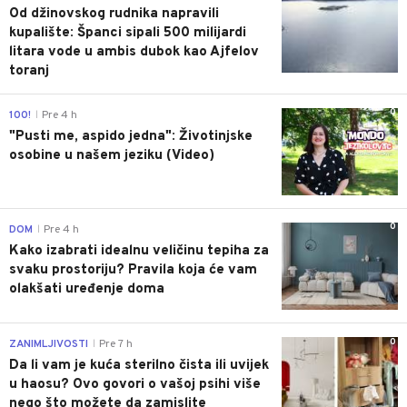
Od džinovskog rudnika napravili
kupalište: Španci sipali 500 milijardi
litara vode u ambis dubok kao Ajfelov
toranj
0
100!
Pre 4 h
|
"Pusti me, aspido jedna": Životinjske
osobine u našem jeziku (Video)
0
DOM
Pre 4 h
|
Kako izabrati idealnu veličinu tepiha za
svaku prostoriju? Pravila koja će vam
olakšati uređenje doma
0
ZANIMLJIVOSTI
Pre 7 h
|
Da li vam je kuća sterilno čista ili uvijek
u haosu? Ovo govori o vašoj psihi više
nego što možete da zamislite