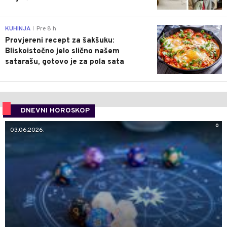
0
KUHINJA
Pre 8 h
|
Provjereni recept za šakšuku:
Bliskoistočno jelo slično našem
satarašu, gotovo je za pola sata
DNEVNI HOROSKOP
0
03.06.2026.