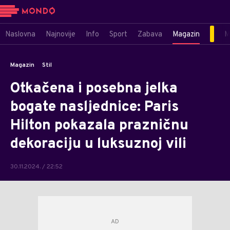
Naslovna
Najnovije
Info
Sport
Zabava
Magazin
M
Magazin
Stil
Otkačena i posebna jelka
bogate nasljednice: Paris
Hilton pokazala prazničnu
dekoraciju u luksuznoj vili
30.11.2024. / 22:52