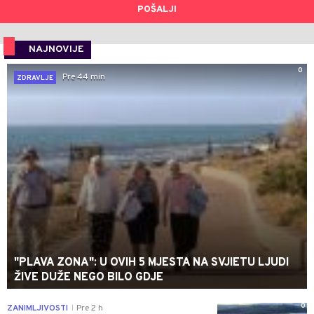
POŠALJI
NAJNOVIJE
0
Pre 44 min
ZDRAVLJE
"PLAVA ZONA": U OVIH 5 MJESTA NA SVJIETU LJUDI
ŽIVE DUŽE NEGO BILO GDJE
0
ZANIMLJIVOSTI
Pre 2 h
|