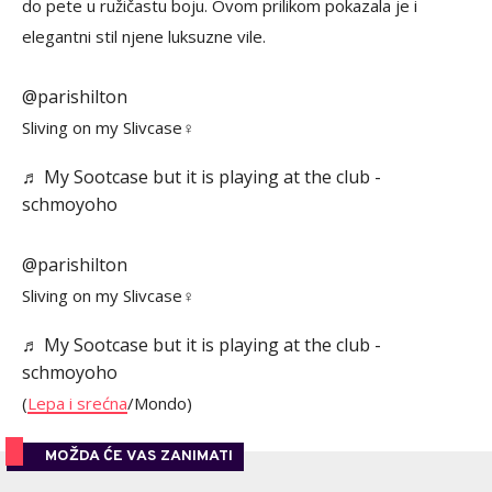
do pete u ružičastu boju. Ovom prilikom pokazala je i
elegantni stil njene luksuzne vile.
@parishilton
Sliving on my Slivcase‍♀️
♬ My Sootcase but it is playing at the club -
schmoyoho
@parishilton
Sliving on my Slivcase‍♀️
♬ My Sootcase but it is playing at the club -
schmoyoho
(
Lepa i srećna
/Mondo)
MOŽDA ĆE VAS ZANIMATI