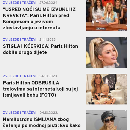
0
ZVIJEZDE I TRAČEVI
27.06.2024.
|
"USRED NOĆI SU ME IZVUKLI IZ
KREVETA": Paris Hilton pred
Kongresom o jezivom
zlostavljanju u internatu
0
ZVIJEZDE I TRAČEVI
24.11.2023.
|
STIGLA I KĆERKICA! Paris Hilton
dobila drugo dijete
0
ZVIJEZDE I TRAČEVI
24.10.2023.
|
Paris Hilton ODBRUSILA
trolovima sa interneta koji su joj
ismijavali bebu (FOTO)
0
ZVIJEZDE I TRAČEVI
04.10.2023.
|
Nemilosrdno ISMIJANA zbog
šetanja po modnoj pisti: Evo kako