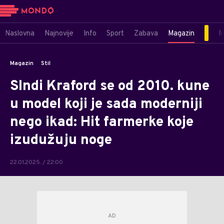
Naslovna
Najnovije
Info
Sport
Zabava
Magazin
M
Magazin
Stil
SIndi Kraford se od 2010. kune
u model koji je sada moderniji
nego ikad: Hit farmerke koje
izudužuju noge
22.01.2025. / 22:00