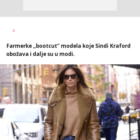
Vanja
AUTOR
0
Pajović
Farmerke „bootcut“ modela koje Sindi Kraford
obožava i dalje su u modi.