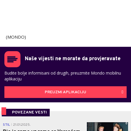
(MONDO)
Naše vijesti ne morate da provjeravate
Budite bolje informisani od drugih, preuzmite Mondo mobilnu
aplikaciju
PREUZMI APLIKACIJU
POVEZANE VESTI
0
STIL
21.01.2025.
|