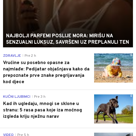
NAJBOLJI PARFEMI POSLIJE MORA: MIRIŠU NA
SENZUALNI LUKSUZ, SAVRŠENI UZ PREPLANULI TEN
0
ZDRAVLJE
Pre 2 h
|
Vrućine su posebno opasne za
najmlađe: Pedijatar objašnjava kako da
prepoznate prve znake pregrijavanja
kod djece
0
KUĆNI LJUBIMCI
Pre 3 h
|
Kad ih ugledaju, mnogi se sklone u
stranu: 5 rasa pasa koje iza moćnog
izgleda kriju nježnu narav
0
VIDEO
Pre 5 h
|