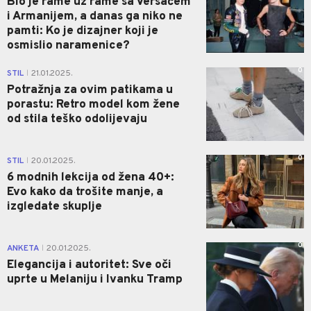
Bio je rame uz rame sa Versaćem
i Armanijem, a danas ga niko ne
pamti: Ko je dizajner koji je
osmislio naramenice?
0
STIL
21.01.2025.
|
Potražnja za ovim patikama u
porastu: Retro model kom žene
od stila teško odolijevaju
0
STIL
20.01.2025.
|
6 modnih lekcija od žena 40+:
Evo kako da trošite manje, a
izgledate skuplje
0
ANKETA
20.01.2025.
|
Elegancija i autoritet: Sve oči
uprte u Melaniju i Ivanku Tramp