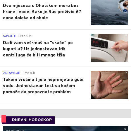
Dva mjeseca u Ohotskom moru bez
hrane i vode: Kako je Rus preživio 67
dana daleko od obale
0
SAVJETI
Pre 5 h
|
Da li vam veš-mašina "skače" po
kupatilu? Uz jednostavan trik
centrifuga će biti mnogo tiša
0
ZDRAVLJE
Pre 8 h
|
Tokom vrućina tijelo neprimjetno gubi
vodu: Jednostavan test sa kožom
pomaže da prepoznate problem
DNEVNI HOROSKOP
0