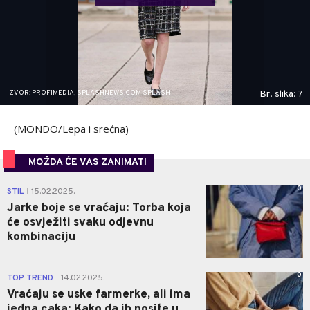
IZVOR: PROFIMEDIA, SPLASHNEWS.COM SPLASH
Br. slika: 7
(MONDO/Lepa i srećna)
MOŽDA ĆE VAS ZANIMATI
0
STIL
15.02.2025.
|
Jarke boje se vraćaju: Torba koja
će osvježiti svaku odjevnu
kombinaciju
0
TOP TREND
14.02.2025.
|
Vraćaju se uske farmerke, ali ima
jedna caka: Kako da ih nosite u