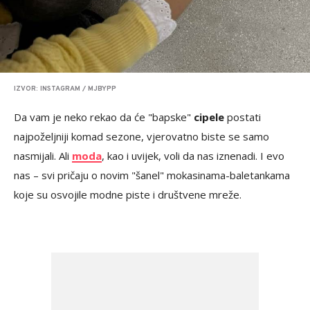
IZVOR: INSTAGRAM / MJBYPP
Da vam je neko rekao da će "bapske"
cipele
postati
najpoželjniji komad sezone, vjerovatno biste se samo
nasmijali. Ali
moda
, kao i uvijek, voli da nas iznenadi. I evo
nas – svi pričaju o novim "šanel" mokasinama-baletankama
koje su osvojile modne piste i društvene mreže.