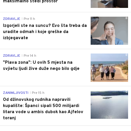
maksimalno štedi prostor
0
ZDRAVLJE
Pre 11 h
|
Izgorjeli ste na suncu? Evo šta treba da
uradite odmah i koje greške da
izbjegavate
0
ZDRAVLJE
Pre 14 h
|
"Plava zona": U ovih 5 mjesta na
svjietu ljudi žive duže nego bilo gdje
0
ZANIMLJIVOSTI
Pre 15 h
|
Od džinovskog rudnika napravili
kupalište: Španci sipali 500 milijardi
litara vode u ambis dubok kao Ajfelov
toranj