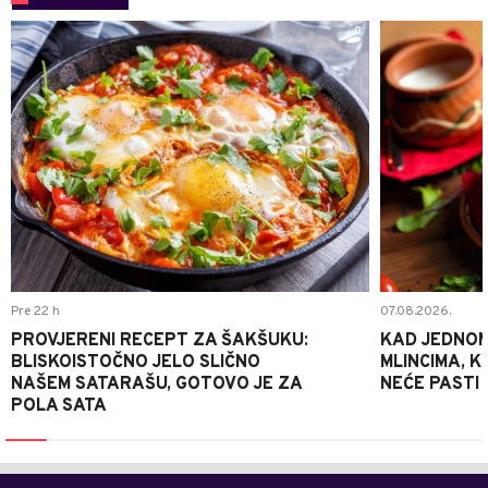
0
Pre 22 h
07.08.2026.
PROVJERENI RECEPT ZA ŠAKŠUKU:
KAD JEDNOM
BLISKOISTOČNO JELO SLIČNO
MLINCIMA, K
NAŠEM SATARAŠU, GOTOVO JE ZA
NEĆE PASTI
POLA SATA