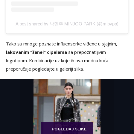
A post shared by 박민주 MINJOO PARK (@mjbypp)
Tako su mnoge poznate influenserke viđene u sjajnim,
lakovanim "šanel" cipelama
sa prepoznatljivim
logotipom. Kombinacije uz koje ih ova modna kuća
preporučuje pogledajte u galeriji slika.
POGLEDAJ SLIKE