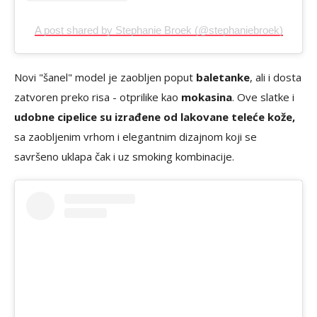
A post shared by Stephanie Broek (@stephaniebroek)
Novi "šanel" model je zaobljen poput
baletanke
, ali i dosta
zatvoren preko risa - otprilike kao
mokasina
. Ove slatke i
udobne cipelice su izrađene od lakovane teleće kože,
sa zaobljenim vrhom i elegantnim dizajnom koji se
savršeno uklapa čak i uz smoking kombinacije.