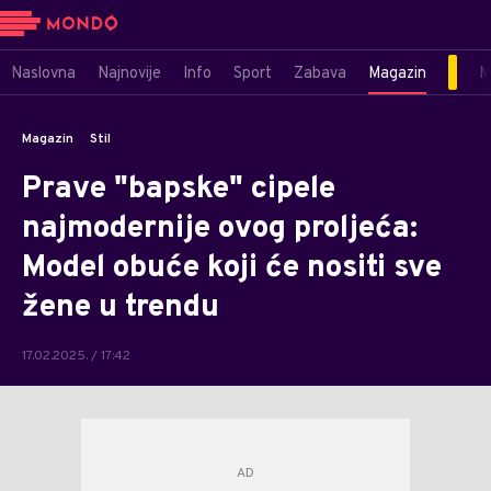
Naslovna
Najnovije
Info
Sport
Zabava
Magazin
M
Magazin
Stil
Prave "bapske" cipele
najmodernije ovog proljeća:
Model obuće koji će nositi sve
žene u trendu
17.02.2025. / 17:42