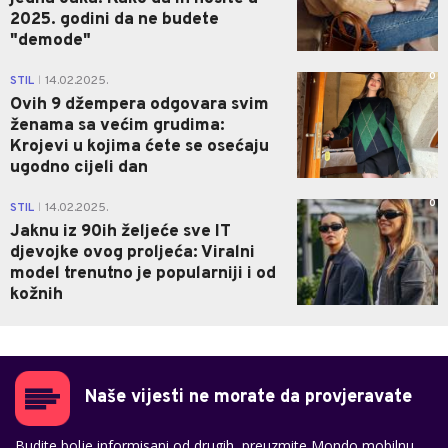
2025. godini da ne budete
"demode"
0
STIL
14.02.2025.
|
Ovih 9 džempera odgovara svim
ženama sa većim grudima:
Krojevi u kojima ćete se osećaju
ugodno cijeli dan
0
STIL
14.02.2025.
|
Jaknu iz 90ih željeće sve IT
djevojke ovog proljeća: Viralni
model trenutno je popularniji i od
kožnih
Naše vijesti ne morate da provjeravate
Budite bolje informisani od drugih, preuzmite Mondo mobilnu