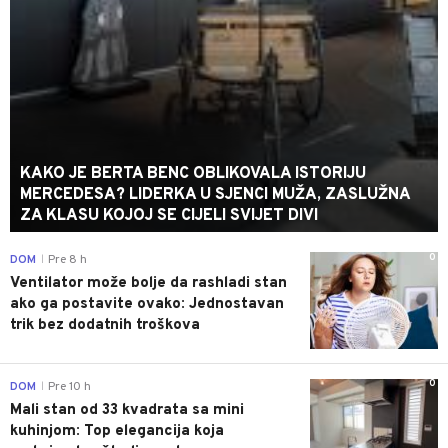
KAKO JE BERTA BENC OBLIKOVALA ISTORIJU
MERCEDESA? LIDERKA U SJENCI MUŽA, ZASLUŽNA
ZA KLASU KOJOJ SE CIJELI SVIJET DIVI
0
DOM
Pre 8 h
|
Ventilator može bolje da rashladi stan
ako ga postavite ovako: Jednostavan
trik bez dodatnih troškova
0
DOM
Pre 10 h
|
Mali stan od 33 kvadrata sa mini
kuhinjom: Top elegancija koja