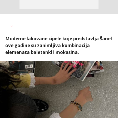
Vesna
AUTOR
0
Kerkez
Moderne lakovane cipele koje predstavlja Šanel
ove godine su zanimljiva kombinacija
elemenata baletanki i mokasina.