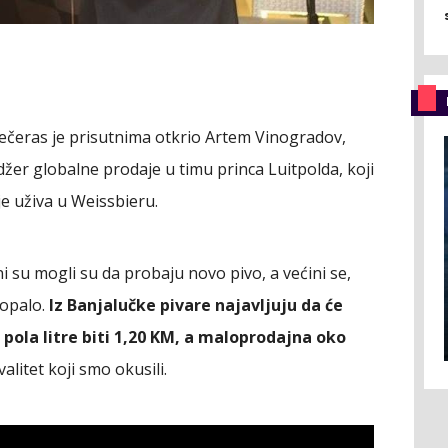
večeras je prisutnima otkrio Artem Vinogradov,
adžer globalne prodaje u timu princa Luitpolda, koji
je uživa u Weissbieru.
i su mogli su da probaju novo pivo, a većini se,
dopalo.
Iz Banjalučke pivare najavljuju da će
pola litre biti 1,20 KM, a maloprodajna oko
alitet koji smo okusili.