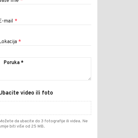
Vaše ime
*
E-mail
*
Lokacija
*
Ubacite video ili foto
Možete da ubacite do 3 fotografije ili videa. Ne
smije biti više od 25 MB.