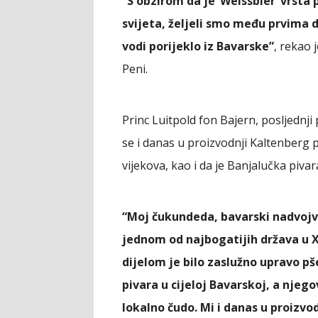
“S obzirom da je ‘Weissbier’ vrst
svijeta, željeli smo među prvima 
vodi porijeklo iz Bavarske”
, rekao 
Peni.
Princ Luitpold fon Bajern, posljednji
se i danas u proizvodnji Kaltenberg pi
vijekova, kao i da je Banjalučka piva
“Moj čukundeda, bavarski nadvojv
jednom od najbogatijih država u XV
dijelom je bilo zaslužno upravo pše
pivara u cijeloj Bavarskoj, a nje
lokalno čudo. Mi i danas u proizvo