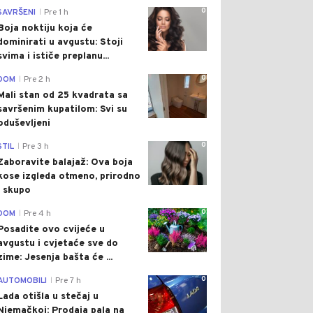
0
SAVRŠENI
Pre 1 h
|
Boja noktiju koja će
dominirati u avgustu: Stoji
svima i ističe preplanu...
0
DOM
Pre 2 h
|
Mali stan od 25 kvadrata sa
savršenim kupatilom: Svi su
oduševljeni
0
STIL
Pre 3 h
|
Zaboravite balajaž: Ova boja
kose izgleda otmeno, prirodno
i skupo
0
DOM
Pre 4 h
|
Posadite ovo cvijeće u
avgustu i cvjetaće sve do
zime: Jesenja bašta će ...
0
AUTOMOBILI
Pre 7 h
|
Lada otišla u stečaj u
Njemačkoj: Prodaja pala na