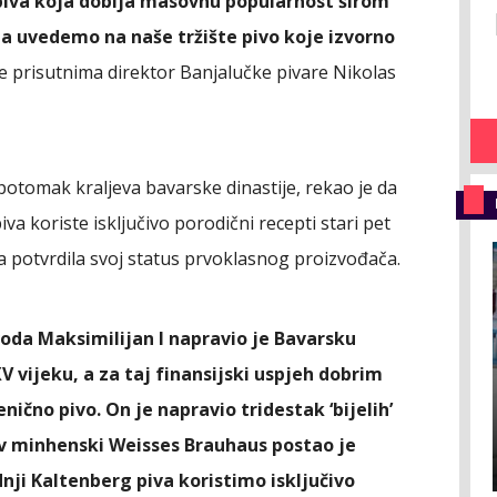
a piva koja dobija masovnu popularnost širom
da uvedemo na naše tržište pivo koje izvorno
je prisutnima direktor Banjalučke pivare Nikolas
 potomak kraljeva bavarske dinastije, rekao je da
va koriste isključivo porodični recepti stari pet
ra potvrdila svoj status prvoklasnog proizvođača.
oda Maksimilijan I napravio je Bavarsku
 vijeku, a za taj finansijski uspjeh dobrim
nično pivo. On je napravio tridestak ‘bijelih’
gov minhenski Weisses Brauhaus postao je
dnji Kaltenberg piva koristimo isključivo