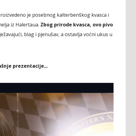
proizvedeno je posebnog kalterbenškog kvasca i
melja iz Halertaua.
Zbog prirode kvasca, ovo pivo
ežavajući, blag i pjenušav, a ostavlja voćni ukus u
šnje prezentacije...