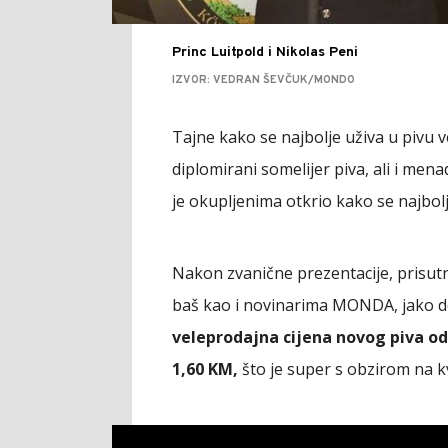
Princ Luitpold i Nikolas Peni
IZVOR: VEDRAN ŠEVČUK/MONDO
Tajne kako se najbolje uživa u pivu 
diplomirani somelijer piva, ali i men
je okupljenima otkrio kako se najbol
Nakon zvanične prezentacije, prisutn
baš kao i novinarima MONDA, jako 
veleprodajna cijena novog piva od 
1,60 KM,
što je super s obzirom na kv