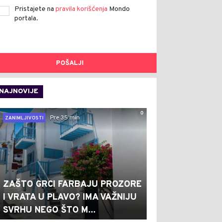
Pristajete na
pravila korišćenja
Mondo
portala.
POŠALJI
NAJNOVIJE
0
Pre 35 min
ZANIMLJIVOSTI
ZAŠTO GRCI FARBAJU PROZORE
I VRATA U PLAVO? IMA VAŽNIJU
SVRHU NEGO ŠTO M...