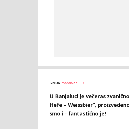
Siniša
AUTOR
0
IZVOR
mondo.ba
Stanić
U Banjaluci je večeras zvaničn
Hefe – Weissbier”, proizveden
smo i - fantastično je!