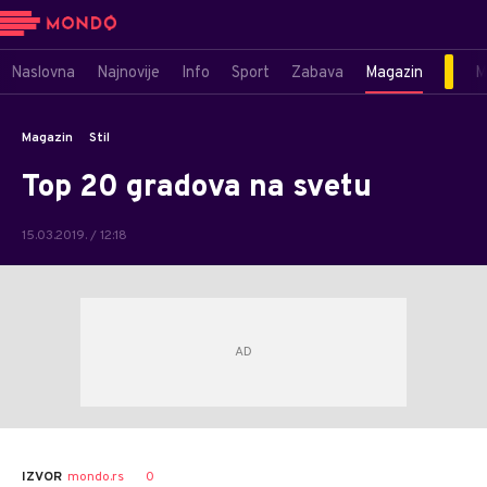
Naslovna
Najnovije
Info
Sport
Zabava
Magazin
M
Magazin
Stil
Top 20 gradova na svetu
15.03.2019. / 12:18
0
IZVOR
mondo.rs