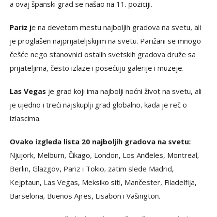
a ovaj španski grad se našao na 11. poziciji.
Pariz j
e na devetom mestu najboljih gradova na svetu, ali
je proglašen najprijateljskijim na svetu. Parižani se mnogo
češće nego stanovnici ostalih svetskih gradova druže sa
prijateljima, često izlaze i posećuju galerije i muzeje.
Las Vegas
je grad koji ima najbolji noćni život na svetu, ali
je ujedno i treći najskuplji grad globalno, kada je reč o
izlascima.
Ovako izgleda lista 20 najboljih gradova na svetu:
Njujork, Melburn, Čikago, London, Los Anđeles, Montreal,
Berlin, Glazgov, Pariz i Tokio, zatim slede Madrid,
Kejptaun, Las Vegas, Meksiko siti, Mančester, Filadelfija,
Barselona, Buenos Ajres, Lisabon i Vašington.