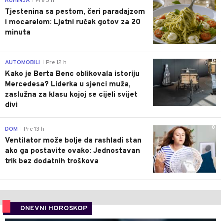
KUHINJA
Pre 3 h
|
Tjestenina sa pestom, čeri paradajzom
i mocarelom: Ljetni ručak gotov za 20
minuta
0
AUTOMOBILI
Pre 12 h
|
Kako je Berta Benc oblikovala istoriju
Mercedesa? Liderka u sjenci muža,
zaslužna za klasu kojoj se cijeli svijet
divi
0
DOM
Pre 13 h
|
Ventilator može bolje da rashladi stan
ako ga postavite ovako: Jednostavan
trik bez dodatnih troškova
DNEVNI HOROSKOP