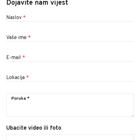
Dojavite nam vijest
Naslov
*
Vaše ime
*
E-mail
*
Lokacija
*
Ubacite video ili foto