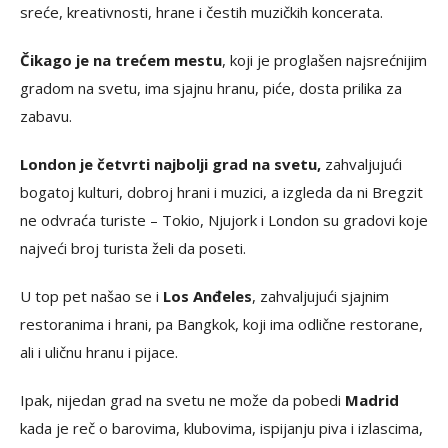
sreće, kreativnosti, hrane i čestih muzičkih koncerata.
Čikago je na trećem mestu
, koji je proglašen najsrećnijim
gradom na svetu, ima sjajnu hranu, piće, dosta prilika za
zabavu.
London je četvrti najbolji grad na svetu,
zahvaljujući
bogatoj kulturi, dobroj hrani i muzici, a izgleda da ni Bregzit
ne odvraća turiste – Tokio, Njujork i London su gradovi koje
najveći broj turista želi da poseti.
U top pet našao se i
Los Anđeles
, zahvaljujući sjajnim
restoranima i hrani, pa Bangkok, koji ima odlične restorane,
ali i uličnu hranu i pijace.
Ipak, nijedan grad na svetu ne može da pobedi
Madrid
kada je reč o barovima, klubovima, ispijanju piva i izlascima,