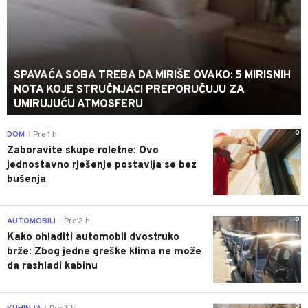
SPAVAĆA SOBA TREBA DA MIRIŠE OVAKO: 5 MIRISNIH
NOTA KOJE STRUČNJACI PREPORUČUJU ZA
UMIRUJUĆU ATMOSFERU
0
DOM
Pre 1 h
|
Zaboravite skupe roletne: Ovo
jednostavno rješenje postavlja se bez
bušenja
0
AUTOMOBILI
Pre 2 h
|
Kako ohladiti automobil dvostruko
brže: Zbog jedne greške klima ne može
da rashladi kabinu
0