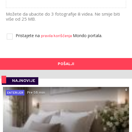
Možete da ubacite do 3 fotografije ili videa. Ne smije biti
više od 25 MB.
Pristajete na
Mondo portala.
pravila korišćenja
POŠALJI
NAJNOVIJE
0
Pre 58 min
ENTERIJER