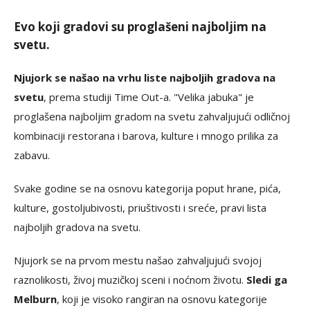
Evo koji gradovi su proglašeni najboljim na
svetu.
Njujork se našao na vrhu liste najboljih gradova na
svetu
, prema studiji Time Out-a. "Velika jabuka" je
proglašena najboljim gradom na svetu zahvaljujući odličnoj
kombinaciji restorana i barova, kulture i mnogo prilika za
zabavu.
Svake godine se na osnovu kategorija poput hrane, pića,
kulture, gostoljubivosti, priuštivosti i sreće, pravi lista
najboljih gradova na svetu.
Njujork se na prvom mestu našao zahvaljujući svojoj
raznolikosti, živoj muzičkoj sceni i noćnom životu.
Sledi ga
Melburn
, koji je visoko rangiran na osnovu kategorije