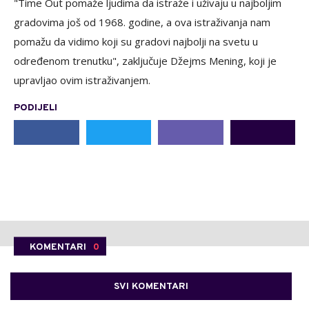
"Time Out pomaže ljudima da istraže i uživaju u najboljim
gradovima još od 1968. godine, a ova istraživanja nam
pomažu da vidimo koji su gradovi najbolji na svetu u
određenom trenutku", zaključuje Džejms Mening, koji je
upravljao ovim istraživanjem.
PODIJELI
KOMENTARI
0
SVI KOMENTARI