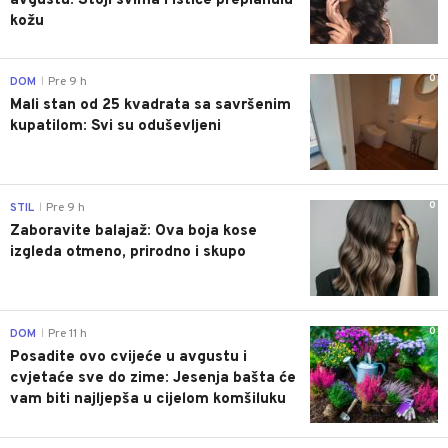
avgustu: Stoji svima i ističe preplanulu
kožu
0
DOM
Pre 9 h
|
Mali stan od 25 kvadrata sa savršenim
kupatilom: Svi su oduševljeni
0
STIL
Pre 9 h
|
Zaboravite balajaž: Ova boja kose
izgleda otmeno, prirodno i skupo
0
DOM
Pre 11 h
|
Posadite ovo cvijeće u avgustu i
cvjetaće sve do zime: Jesenja bašta će
vam biti najljepša u cijelom komšiluku