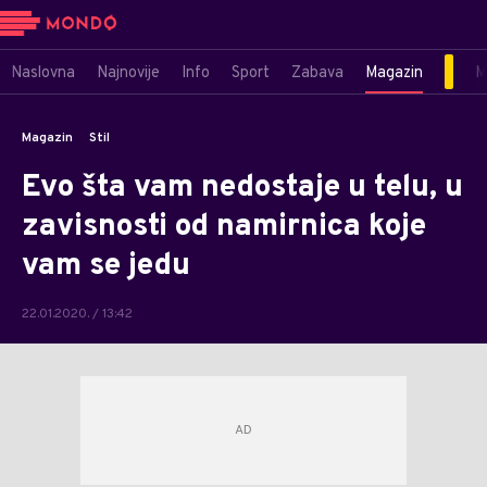
Naslovna
Najnovije
Info
Sport
Zabava
Magazin
M
Magazin
Stil
Evo šta vam nedostaje u telu, u
zavisnosti od namirnica koje
vam se jedu
22.01.2020. / 13:42