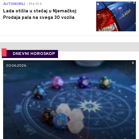
0
AUTOMOBILI
Pre 13 h
|
Lada otišla u stečaj u Njemačkoj:
Prodaja pala na svega 30 vozila
DNEVNI HOROSKOP
0
03.06.2026.