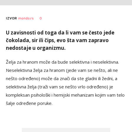
0
IZVOR
mondo.rs
U zavisnosti od toga da li vam se često jede
čokolada, sir ili čips, evo šta vam zapravo
nedostaje u organizmu.
Želja za hranom može da bude selektivna i neselektivna.
Neselektivna želja za hranom (jede vam se nešto, ali ne
nešto određeno) može da znači da ste gladni ili žedni, a
selektivna želja (traži vam se nešto vrlo određeno) je
kompleksan psihološki i hemijski mehanizam kojim vam telo
šalje određene poruke.