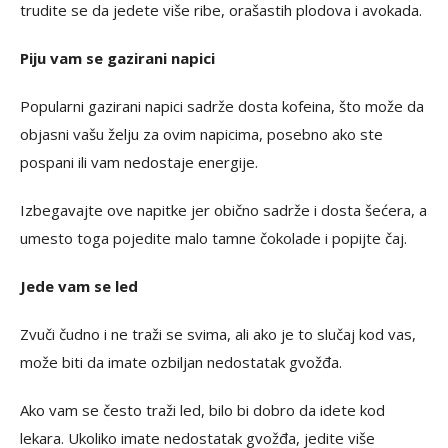
trudite se da jedete više ribe, orašastih plodova i avokada.
Piju vam se gazirani napici
Popularni gazirani napici sadrže dosta kofeina, što može da
objasni vašu želju za ovim napicima, posebno ako ste
pospani ili vam nedostaje energije.
Izbegavajte ove napitke jer obično sadrže i dosta šećera, a
umesto toga pojedite malo tamne čokolade i popijte čaj.
Jede vam se led
Zvuči čudno i ne traži se svima, ali ako je to slučaj kod vas,
može biti da imate ozbiljan nedostatak gvožđa.
Ako vam se često traži led, bilo bi dobro da idete kod
lekara. Ukoliko imate nedostatak gvožđa, jedite više