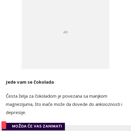
Jede vam se čokolada
Česta želja za čokoladom je povezana sa manjkom
magnezijuma, što inače može da dovede do anksioznosti i
depresije.
MOŽDA ĆE VAS ZANIMATI