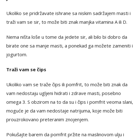
Ukoliko se pridržavate ishrane sa niskim sadržajem masti i
traži vam se sir, to može biti znak manjka vitamina A ili D.
Nema ništa loše u tome da jedete sir, ali bilo bi dobro da
birate one sa manje masti, a ponekad ga možete zameniti i
jogurtom.
Traži vam se čips
Ukoliko vam se traže čips ili pomfrit, to može biti znak da
vam nedostaju ugljeni hidrati i zdrave masti, posebno
omega 3. S obzirom na to da su i čips i pomfrit veoma slani,
moguće je da vam nedostaje natrijuma, koje može biti
prouzrokovano preteranim znojenjem.
Pokušajte barem da pomfrit pržite na maslinovom ulju i