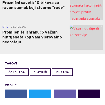
Praznični saveti: 10 trikova za
ravan stomak koji stvarno "rade"
0
STIL
06.01.2020.
|
Promijenite ishranu: 5 važnih
nutrijenata koji vam vjerovatno
nedostaju
TAGOVI
ČOKOLADA
SLATKIŠI
ISHRANA
PODIJELI