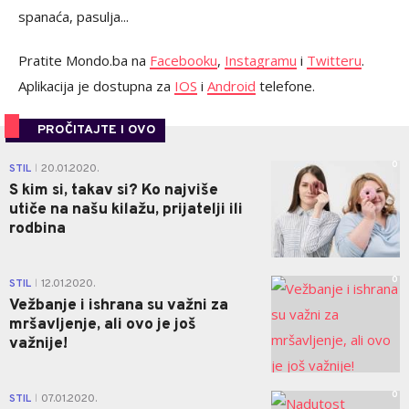
spanaća, pasulja...
Pratite Mondo.ba na
Facebooku
,
Instagramu
i
Twitteru
.
Aplikacija je dostupna za
IOS
i
Android
telefone.
PROČITAJTE I OVO
0
STIL
20.01.2020.
|
S kim si, takav si? Ko najviše
utiče na našu kilažu, prijatelji ili
rodbina
0
STIL
12.01.2020.
|
Vežbanje i ishrana su važni za
mršavljenje, ali ovo je još
važnije!
0
STIL
07.01.2020.
|