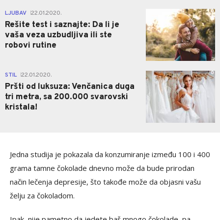
0
LJUBAV
22.01.2020.
|
Rešite test i saznajte: Da li je
vaša veza uzbudljiva ili ste
robovi rutine
0
STIL
22.01.2020.
|
Pršti od luksuza: Venčanica duga
tri metra, sa 200.000 svarovski
kristala!
Jedna studija je pokazala da konzumiranje između 100 i 400
grama tamne čokolade dnevno može da bude prirodan
način lečenja depresije, što takođe može da objasni vašu
želju za čokoladom.
Ipak, nije pametno da jedete baš mnogo čokolade, pa