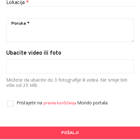
Lokacija
*
Ubacite video ili foto
Možete da ubacite do 3 fotografije ili videa. Ne smije biti
više od 25 MB.
Pristajete na
Mondo portala.
pravila korišćenja
POŠALJI