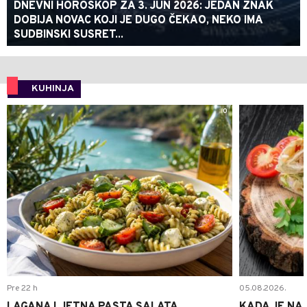
DNEVNI HOROSKOP ZA 3. JUN 2026: JEDAN ZNAK
DOBIJA NOVAC KOJI JE DUGO ČEKAO, NEKO IMA
SUDBINSKI SUSRET...
KUHINJA
0
Pre 22 h
05.08.2026.
LAGANA LJETNA PASTA SALATA
KADA JE NA