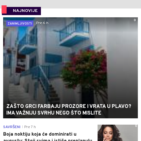
NAJNOVIJE
0
Pre 6 h
ZANIMLJIVOSTI
ZAŠTO GRCI FARBAJU PROZORE I VRATA U PLAVO?
IMA VAŽNIJU SVRHU NEGO ŠTO MISLITE
0
SAVRŠENI
Pre 7 h
|
Boja noktiju koja će dominirati u