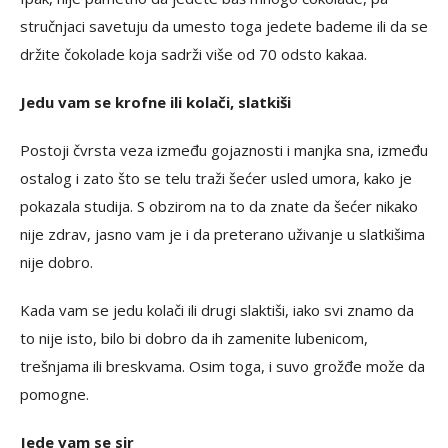
stručnjaci savetuju da umesto toga jedete bademe ili da se
držite čokolade koja sadrži više od 70 odsto kakaa.
Jedu vam se krofne ili kolači, slatkiši
Postoji čvrsta veza između gojaznosti i manjka sna, između
ostalog i zato što se telu traži šećer usled umora, kako je
pokazala studija. S obzirom na to da znate da šećer nikako
nije zdrav, jasno vam je i da preterano uživanje u slatkišima
nije dobro.
Kada vam se jedu kolači ili drugi slaktiši, iako svi znamo da
to nije isto, bilo bi dobro da ih zamenite lubenicom,
trešnjama ili breskvama. Osim toga, i suvo grožđe može da
pomogne.
Jede vam se sir