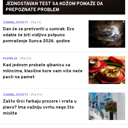
JEDNOSTAVAN TEST SA KOŽOM POMAŽE DA
PREPOZNATE PROBLEM
0
ZANIMLJIVOSTI
Pre 1 h
|
Dan će se pretvoriti u sumrak: Evo
odakle će biti vidljivo potpuno
pomračenje Sunca 2026. godine
0
KUHINJA
Pre 3 h
|
Kad jednom probate gibanicu sa
mlincima, klasične kore vam više neće
pasti na pamet
0
ZANIMLJIVOSTI
Pre 11 h
|
Zašto Grci farbaju prozore i vrata u
plavo? Ima važniju svrhu nego što
mislite