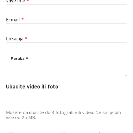
Vaše ime
*
E-mail
*
Lokacija
*
Ubacite video ili foto
Možete da ubacite do 3 fotografije ili videa. Ne smije biti
više od 25 MB.