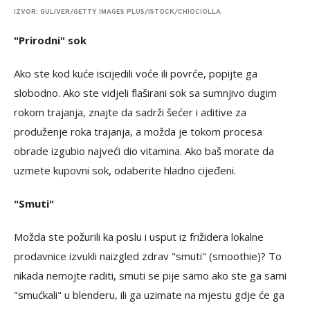
IZVOR: GULIVER/GETTY IMAGES PLUS/ISTOCK/CHIOCIOLLA
"Prirodni" sok
Ako ste kod kuće iscijedili voće ili povrće, popijte ga
slobodno. Ako ste vidjeli flaširani sok sa sumnjivo dugim
rokom trajanja, znajte da sadrži šećer i aditive za
produženje roka trajanja, a možda je tokom procesa
obrade izgubio najveći dio vitamina. Ako baš morate da
uzmete kupovni sok, odaberite hladno cijeđeni.
"Smuti"
Možda ste požurili ka poslu i usput iz frižidera lokalne
prodavnice izvukli naizgled zdrav "smuti" (smoothie)? To
nikada nemojte raditi, smuti se pije samo ako ste ga sami
"smućkali" u blenderu, ili ga uzimate na mjestu gdje će ga