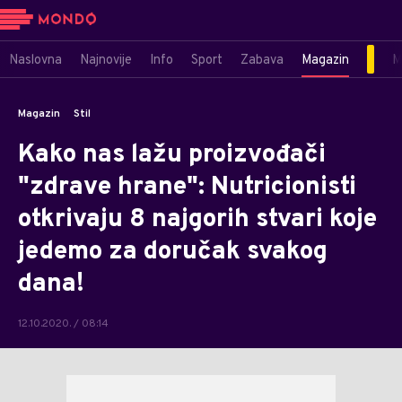
Naslovna
Najnovije
Info
Sport
Zabava
Magazin
M
Magazin
Stil
Kako nas lažu proizvođači
"zdrave hrane": Nutricionisti
otkrivaju 8 najgorih stvari koje
jedemo za doručak svakog
dana!
12.10.2020. / 08:14