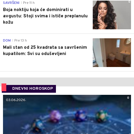
0
SAVRŠENI
Pre 11 h
|
Boja noktiju koja će dominirati u
avgustu: Stoji svima i ističe preplanulu
kožu
0
DOM
Pre 13 h
|
Mali stan od 25 kvadrata sa savršenim
kupatilom: Svi su oduševljeni
DNEVNI HOROSKOP
0
03.06.2026.