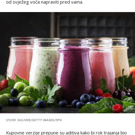
od svježeg voća napraviti pred vama.
IZVOR: GULIVER/GETTY IMAGES/5PH
Kupovne verzije prepune su aditiva kako bi rok trajanja bio