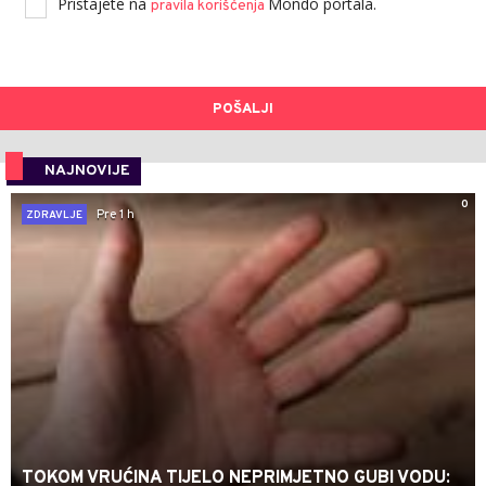
Pristajete na
Mondo portala.
pravila korišćenja
POŠALJI
NAJNOVIJE
0
Pre 1 h
ZDRAVLJE
TOKOM VRUĆINA TIJELO NEPRIMJETNO GUBI VODU: