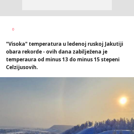
Dušan
AUTOR
0
Volaš
"Visoka" temperatura u ledenoj ruskoj Jakutiji
obara rekorde - ovih dana zabilježena je
temperaura od minus 13 do minus 15 stepeni
Celzijusovih.