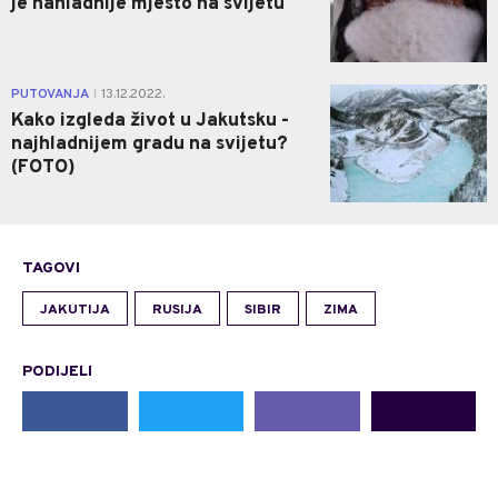
je nahladnije mjesto na svijetu
0
PUTOVANJA
13.12.2022.
|
Kako izgleda život u Jakutsku -
najhladnijem gradu na svijetu?
(FOTO)
TAGOVI
JAKUTIJA
RUSIJA
SIBIR
ZIMA
PODIJELI