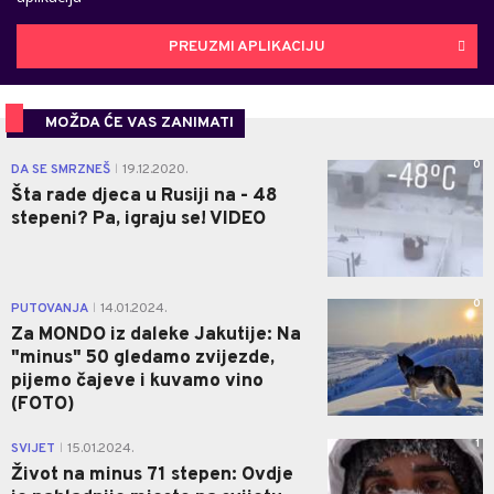
PREUZMI APLIKACIJU
MOŽDA ĆE VAS ZANIMATI
0
DA SE SMRZNEŠ
19.12.2020.
|
Šta rade djeca u Rusiji na - 48
stepeni? Pa, igraju se! VIDEO
0
PUTOVANJA
14.01.2024.
|
Za MONDO iz daleke Jakutije: Na
"minus" 50 gledamo zvijezde,
pijemo čajeve i kuvamo vino
(FOTO)
1
SVIJET
15.01.2024.
|
Život na minus 71 stepen: Ovdje