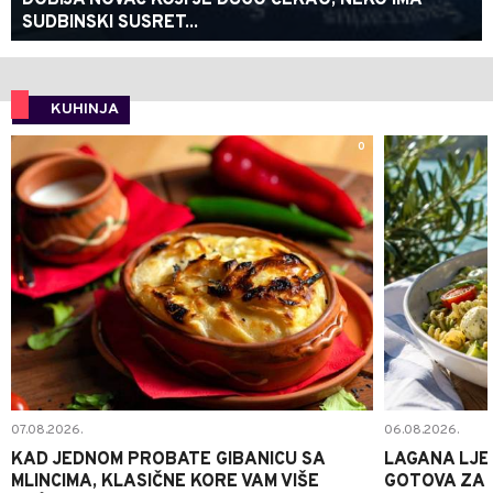
DOBIJA NOVAC KOJI JE DUGO ČEKAO, NEKO IMA
SUDBINSKI SUSRET...
KUHINJA
0
07.08.2026.
06.08.2026.
KAD JEDNOM PROBATE GIBANICU SA
LAGANA LJE
MLINCIMA, KLASIČNE KORE VAM VIŠE
GOTOVA ZA 2