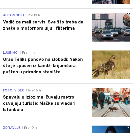
0
AUTOMOBILI
Pre 13 h
|
Vodič za mali servis: Sve što treba da
znate o motornom ulju i filterima
0
LJUBIMCI
Pre 14 h
|
Orao Feliks ponovo na slobodi: Nakon
što je spasen iz kandži krijumčara
pušten u prirodno stanište
0
FOTO, VIDEO
Pre 16 h
|
Spavaju u izlozima, čuvaju metro i
osvajaju turiste: Mačke su vladari
Istanbula
0
ZDRAVLJE
Pre 19 h
|