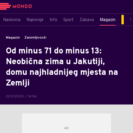
Naslovna
Najnovije
Info
Sport
Zabava
Magazin
M
Magazin
Zanimljivosti
Od minus 71 do minus 13:
Neobična zima u Jakutiji,
domu najhladnijeg mjesta na
Zemlji
22.01.2025. / 14:56