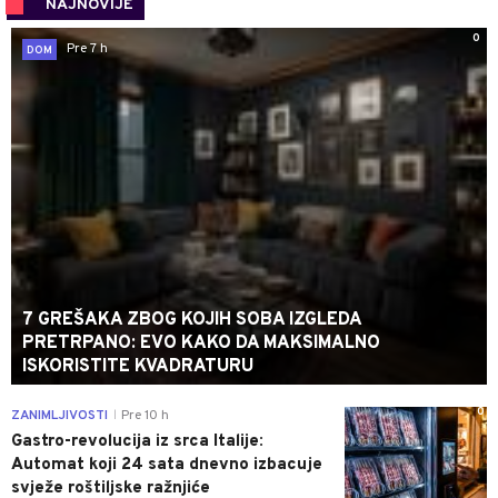
NAJNOVIJE
0
Pre 7 h
DOM
7 GREŠAKA ZBOG KOJIH SOBA IZGLEDA
PRETRPANO: EVO KAKO DA MAKSIMALNO
ISKORISTITE KVADRATURU
0
ZANIMLJIVOSTI
Pre 10 h
|
Gastro-revolucija iz srca Italije:
Automat koji 24 sata dnevno izbacuje
svježe roštiljske ražnjiće