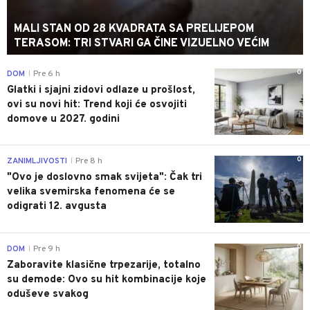
MALI STAN OD 28 KVADRATA SA PRELIJEPOM
TERASOM: TRI STVARI GA ČINE VIZUELNO VEĆIM
0
DOM
Pre 6 h
|
Glatki i sjajni zidovi odlaze u prošlost,
ovi su novi hit: Trend koji će osvojiti
domove u 2027. godini
0
ZANIMLJIVOSTI
Pre 8 h
|
"Ovo je doslovno smak svijeta": Čak tri
velika svemirska fenomena će se
odigrati 12. avgusta
0
DOM
Pre 9 h
|
Zaboravite klasične trpezarije, totalno
su demode: Ovo su hit kombinacije koje
oduševe svakog