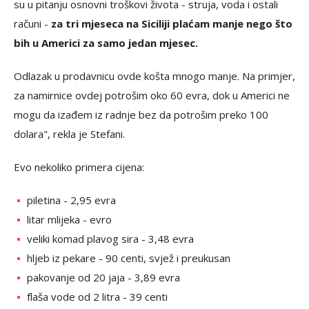
su u pitanju osnovni troškovi života - struja, voda i ostali
računi -
za tri mjeseca na Siciliji plaćam manje nego što
bih u Americi za samo jedan mjesec.
Odlazak u prodavnicu ovde košta mnogo manje. Na primjer,
za namirnice ovdej potrošim oko 60 evra, dok u Americi ne
mogu da izađem iz radnje bez da potrošim preko 100
dolara", rekla je Stefani.
Evo nekoliko primera cijena:
piletina - 2,95 evra
litar mlijeka - evro
veliki komad plavog sira - 3,48 evra
hljeb iz pekare - 90 centi, svjež i preukusan
pakovanje od 20 jaja - 3,89 evra
flaša vode od 2 litra - 39 centi