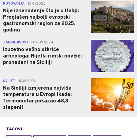
0
PUTOVANJA
15.01.2025.
|
Nije iznenađenje što je u Italiji:
Proglašen najbolji evropski
gastronomski region za 2025.
godinu
0
ZANIMLJIVOSTI
04.09.2024.
|
Izuzetno važno otkriće
arheologa: Rijetki rimski novčići
pronađeni na Siciliji
0
SVIJET
11.08.2021.
|
Na Siciliji izmjerena najviša
temperatura u Evropi ikada:
Termometar pokazao 48,8
stepeni!
TAGOVI