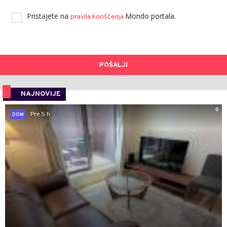
Pristajete na
Mondo portala.
pravila korišćenja
POŠALJI
NAJNOVIJE
0
Pre 5 h
DOM