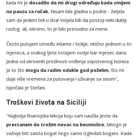
kada mi je
dosadilo da mi drugi određuju kada smijem
na pauzu za ručak.
Nisam bila gladna u podne - željela
sam da jedem tek u dva! Voljela bih da postoji neki dublji
razlog, ali, iskreno, to je bilo presudno za mene.
Često putujem između Atlante i Sicilije, obično jednom u tri
mjeseca, a svakog ljeta ostajem ovdje bar mjesec dana.
Jedna od skrivenih prednosti vođenja sopstvenog biznisa
je to što
mogu da radim odakle god poželim
, što mi
daje više vremena za putovanja i uživanje sa sinom",
ispričala je Stefani.
Troškovi života na Siciliji
"Najbolja finansijska lekcija koju sam naučila jeste da
prestanem da trošim novac na besmislice.
Mnogo je
važnije biti zaista bogat nego samo izgledati bogato. Kada