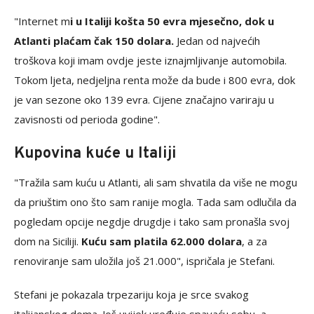
"Internet m
i u Italiji košta 50 evra mjesečno, dok u
Atlanti plaćam čak 150 dolara.
Jedan od najvećih
troškova koji imam ovdje jeste iznajmljivanje automobila.
Tokom ljeta, nedjeljna renta može da bude i 800 evra, dok
je van sezone oko 139 evra. Cijene značajno variraju u
zavisnosti od perioda godine".
Kupovina kuće u Italiji
"Tražila sam kuću u Atlanti, ali sam shvatila da više ne mogu
da priuštim ono što sam ranije mogla. Tada sam odlučila da
pogledam opcije negdje drugdje i tako sam pronašla svoj
dom na Siciliji.
Kuću sam platila 62.000 dolara
, a za
renoviranje sam uložila još 21.000", ispričala je Stefani.
Stefani je pokazala trpezariju koja je srce svakog