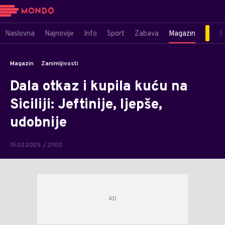
Naslovna
Najnovije
Info
Sport
Zabava
Magazin
M
Magazin
Zanimljivosti
Dala otkaz i kupila kuću na
Siciliji: Jeftinije, ljepše,
udobnije
15.02.2025. / 21:00