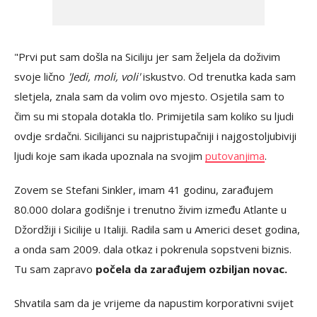
"Prvi put sam došla na Siciliju jer sam željela da doživim
svoje lično
'Jedi, moli, voli'
iskustvo. Od trenutka kada sam
sletjela, znala sam da volim ovo mjesto. Osjetila sam to
čim su mi stopala dotakla tlo. Primijetila sam koliko su ljudi
ovdje srdačni. Sicilijanci su najpristupačniji i najgostoljubiviji
ljudi koje sam ikada upoznala na svojim
putovanjima
.
Zovem se Stefani Sinkler, imam 41 godinu, zarađujem
80.000 dolara godišnje i trenutno živim između Atlante u
Džordžiji i Sicilije u Italiji. Radila sam u Americi deset godina,
a onda sam 2009. dala otkaz i pokrenula sopstveni biznis.
Tu sam zapravo
počela da zarađujem ozbiljan novac.
Shvatila sam da je vrijeme da napustim korporativni svijet