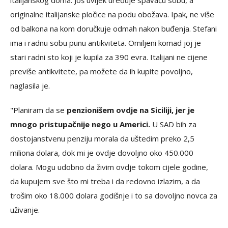
italijanskog doma. Još uvijek uređuje spavaću sobu, a
originalne italijanske pločice na podu obožava. Ipak, ne više
od balkona na kom doručkuje odmah nakon buđenja. Stefani
ima i radnu sobu punu antikviteta. Omiljeni komad joj je
stari radni sto koji je kupila za 390 evra. Italijani ne cijene
previše antikvitete, pa možete da ih kupite povoljno,
naglasila je.
"Planiram da se
penzionišem ovdje na Siciliji, jer je
mnogo pristupačnije nego u Americi.
U SAD bih za
dostojanstvenu penziju morala da uštedim preko 2,5
miliona dolara, dok mi je ovdje dovoljno oko 450.000
dolara. Mogu udobno da živim ovdje tokom cijele godine,
da kupujem sve što mi treba i da redovno izlazim, a da
trošim oko 18.000 dolara godišnje i to sa dovoljno novca za
uživanje.