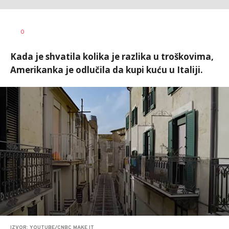
Vesna
AUTOR
0
Kerkez
Kada je shvatila kolika je razlika u troškovima,
Amerikanka je odlučila da kupi kuću u Italiji.
IZVOR: YOUTUBE/CNBC MAKE IT