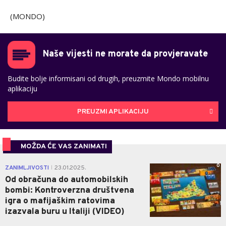
(MONDO)
Naše vijesti ne morate da provjeravate
Budite bolje informisani od drugih, preuzmite Mondo mobilnu
aplikaciju
PREUZMI APLIKACIJU
MOŽDA ĆE VAS ZANIMATI
0
ZANIMLJIVOSTI
23.01.2025.
|
Od obračuna do automobilskih
bombi: Kontroverzna društvena
igra o mafijaškim ratovima
izazvala buru u Italiji (VIDEO)