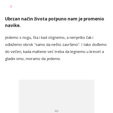
Dragana
AUTOR
0
Božić
Ubrzan način života potpuno nam je promenio
navike.
Jedemo s nogu, šta i kad stignemo, a nerijetko čak i
odlažemo obrok "samo da nešto završimo". I tako dođemo
do večeri, kada maltene već treba da legnemo u krevet a
gladni smo, moramo da jedemo.