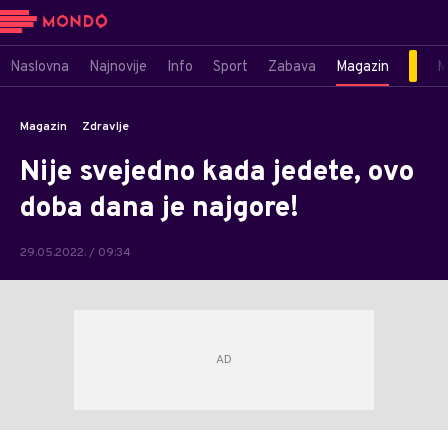
Naslovna
Najnovije
Info
Sport
Zabava
Magazin
M
Magazin
Zdravlje
Nije svejedno kada jedete, ovo
doba dana je najgore!
29.05.2022. / 09:34