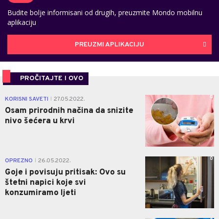
Budite bolje informisani od drugih, preuzmite Mondo mobilnu
aplikaciju
PREUZMI APLIKACIJU
PROČITAJTE I OVO
0
KORISNI SAVETI
27.05.2022.
|
Osam prirodnih načina da snizite
nivo šećera u krvi
0
OPREZNO
26.05.2022.
|
Goje i povisuju pritisak: Ovo su
štetni napici koje svi
konzumiramo ljeti