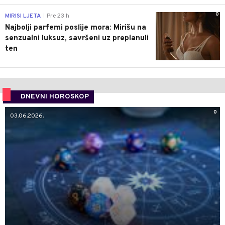
0
MIRISI LJETA
Pre 23 h
|
Najbolji parfemi poslije mora: Mirišu na
senzualni luksuz, savršeni uz preplanuli
ten
DNEVNI HOROSKOP
0
03.06.2026.