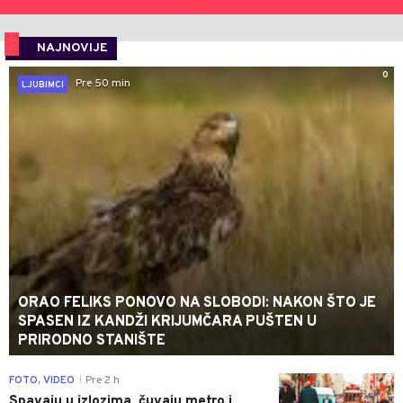
NAJNOVIJE
0
Pre 50 min
LJUBIMCI
ORAO FELIKS PONOVO NA SLOBODI: NAKON ŠTO JE
SPASEN IZ KANDŽI KRIJUMČARA PUŠTEN U
PRIRODNO STANIŠTE
0
FOTO, VIDEO
Pre 2 h
|
Spavaju u izlozima, čuvaju metro i