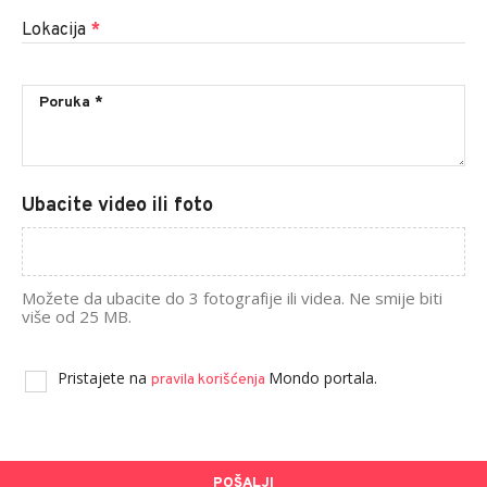
Lokacija
*
Ubacite video ili foto
Možete da ubacite do 3 fotografije ili videa. Ne smije biti
više od 25 MB.
Pristajete na
Mondo portala.
pravila korišćenja
POŠALJI