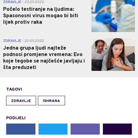
0
ZDRAVLJE
23.05.2022.
|
Počelo testiranje na ljudima:
Spasonosni virus mogao bi biti
lijek protiv raka
0
ZDRAVLJE
22.05.2022.
|
Jedna grupa ljudi najteže
podnosi promjene vremena: Evo
koje tegobe se najčešće javljaju i
šta preduzeti
TAGOVI
ZDRAVLJE
ISHRANA
PODIJELI