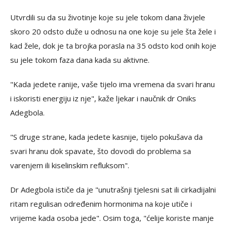
Utvrdili su da su životinje koje su jele tokom dana živjele
skoro 20 odsto duže u odnosu na one koje su jele šta žele i
kad žele, dok je ta brojka porasla na 35 odsto kod onih koje
su jele tokom faza dana kada su aktivne.
"Kada jedete ranije, vaše tijelo ima vremena da svari hranu
i iskoristi energiju iz nje", kaže ljekar i naučnik dr Oniks
Adegbola.
"S druge strane, kada jedete kasnije, tijelo pokušava da
svari hranu dok spavate, što dovodi do problema sa
varenjem ili kiselinskim refluksom".
Dr Adegbola ističe da je "unutrašnji tjelesni sat ili cirkadijalni
ritam regulisan određenim hormonima na koje utiče i
vrijeme kada osoba jede". Osim toga, "ćelije koriste manje