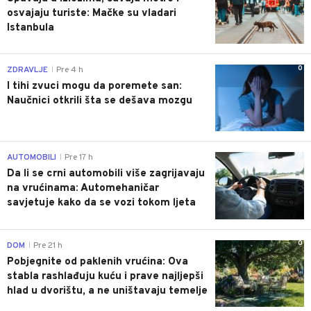
osvajaju turiste: Mačke su vladari
Istanbula
0
ZDRAVLJE
Pre 4 h
|
I tihi zvuci mogu da poremete san:
Naučnici otkrili šta se dešava mozgu
0
AUTOMOBILI
Pre 17 h
|
Da li se crni automobili više zagrijavaju
na vrućinama: Automehaničar
savjetuje kako da se vozi tokom ljeta
0
DOM
Pre 21 h
|
Pobjegnite od paklenih vrućina: Ova
stabla rashlađuju kuću i prave najljepši
hlad u dvorištu, a ne uništavaju temelje