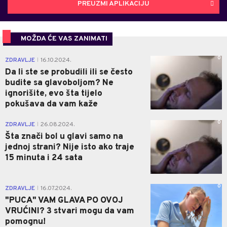
PREUZMI APLIKACIJU
MOŽDA ĆE VAS ZANIMATI
0
ZDRAVLJE
16.10.2024.
|
Da li ste se probudili ili se često
budite sa glavoboljom? Ne
ignorišite, evo šta tijelo
pokušava da vam kaže
0
ZDRAVLJE
26.08.2024.
|
Šta znači bol u glavi samo na
jednoj strani? Nije isto ako traje
15 minuta i 24 sata
0
ZDRAVLJE
16.07.2024.
|
"PUCA" VAM GLAVA PO OVOJ
VRUĆINI? 3 stvari mogu da vam
pomognu!