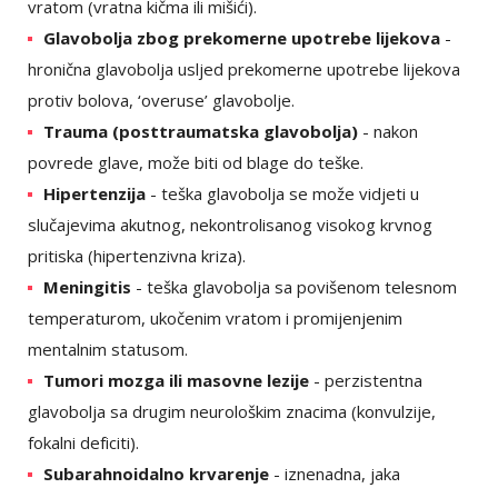
vratom (vratna kičma ili mišići).
Glavobolja zbog prekomerne upotrebe lijekova
-
hronična glavobolja usljed prekomerne upotrebe lijekova
protiv bolova, ‘overuse’ glavobolje.
Trauma (posttraumatska glavobolja)
- nakon
povrede glave, može biti od blage do teške.
Hipertenzija
- teška glavobolja se može vidjeti u
slučajevima akutnog, nekontrolisanog visokog krvnog
pritiska (hipertenzivna kriza).
Meningitis
- teška glavobolja sa povišenom telesnom
temperaturom, ukočenim vratom i promijenjenim
mentalnim statusom.
Tumori mozga ili masovne lezije
- perzistentna
glavobolja sa drugim neurološkim znacima (konvulzije,
fokalni deficiti).
Subarahnoidalno krvarenje
- iznenadna, jaka