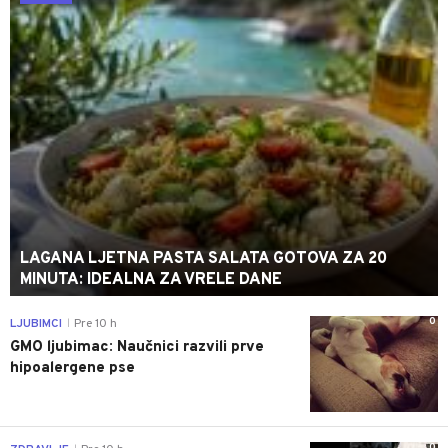
LAGANA LJETNA PASTA SALATA GOTOVA ZA 20
MINUTA: IDEALNA ZA VRELE DANE
0
LJUBIMCI
Pre 10 h
|
GMO ljubimac: Naučnici razvili prve
hipoalergene pse
0