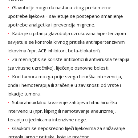
Glavobolje mogu da nastanu zbog prekomerne
upotrebe lijekova - savjetuje se postepeno smanjenje
upotrebe analgetika i prevencija migrene.
Kada je u pitanju glavobolja uzrokovana hipertenzijom
savjetuje se kontrola krvnog pritiska antihipertenzivnim
lekovima (npr. ACE inhibitori, beta-blokatori).
Za meningitis se koriste antibiotici ili antivirusna terapija
(za virusne uzročnike), liječenje osnovne bolesti.
Kod tumora mozga prije svega hirurška intervencija,
onda i hemoterapija ili zračenje u zavisnosti od vrste i
lokacije tumora.
Subarahnoidalno krvarenje zahtijeva hitnu hiruršku
intervenciju (npr. kliping ili namotavanje aneurizme),
terapiju u jedinicama intenzivne nege.
Glaukom se neposredno liječi lijekovima za snižavanje
intraokularnog pritiska, koje je praćeno