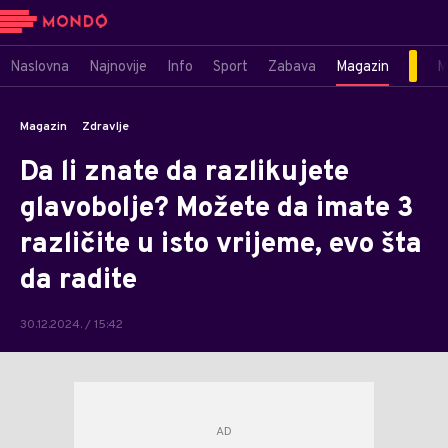
Naslovna
Najnovije
Info
Sport
Zabava
Magazin
M
Magazin
Zdravlje
Da li znate da razlikujete
glavobolje? Možete da imate 3
različite u isto vrijeme, evo šta
da radite
30.12.2024. / 15:42