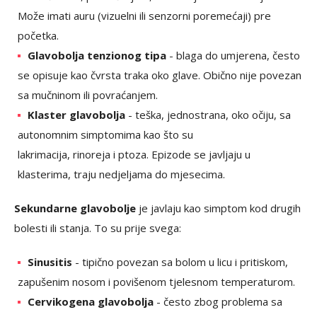
Može imati auru (vizuelni ili senzorni poremećaji) pre
početka.
Glavobolja tenzionog tipa
- blaga do umjerena, često
se opisuje kao čvrsta traka oko glave. Obično nije povezan
sa mučninom ili povraćanjem.
Klaster glavobolja
- teška, jednostrana, oko očiju, sa
autonomnim simptomima kao što su
lakrimacija, rinoreja i ptoza. Epizode se javljaju u
klasterima, traju nedjeljama do mjesecima.
Sekundarne glavobolje
je javlaju kao simptom kod drugih
bolesti ili stanja. To su prije svega:
Sinusitis
- tipično povezan sa bolom u licu i pritiskom,
zapušenim nosom i povišenom tjelesnom temperaturom.
Cervikogena glavobolja
- često zbog problema sa