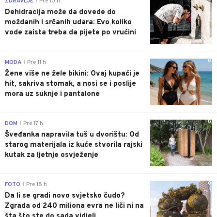
ZDRAVLJE
Pre 10 h
|
Dehidracija može da dovede do
moždanih i srčanih udara: Evo koliko
vode zaista treba da pijete po vrućini
0
MODA
Pre 11 h
|
Žene više ne žele bikini: Ovaj kupaći je
hit, sakriva stomak, a nosi se i poslije
mora uz suknje i pantalone
0
DOM
Pre 17 h
|
Šveđanka napravila tuš u dvorištu: Od
starog materijala iz kuće stvorila rajski
kutak za ljetnje osvježenje
0
FOTO
Pre 18 h
|
Da li se gradi novo svjetsko čudo?
Zgrada od 240 miliona evra ne liči ni na
šta što ste do sada vidjeli