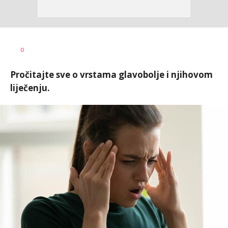
Tamara
AUTOR
0
Veličković
Pročitajte sve o vrstama glavobolje i njihovom
liječenju.