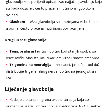
glavobolja koju pacijenti opisuju kao najjaču glavobolju koju
su ikada doživjeli, često praćena mučninom i gubitkom
svijesti.
Glaukom
- teška glavobolja sa smetnjama vida i bolom
u očima, često praćena mučninom/povraćanjem.
Drugi uzroci glavobolja:
Temporalni arteritis
- obično kod starijih osoba, sa
osetljivošću vlasišta, klaudikacijom vilice i smetnjama vida.
Trigeminalna neuralgija
- iznenadni, jak, oštar bol duž
distribucije trigeminalnog nerva, obično na jednoj strani
lica.
Liječenje glavobolja
Kada je u pitanju migrena akutna terapija koja se
primenjuje jeste Triptani (npr. sumatriptan), NSAIL, lijekovi