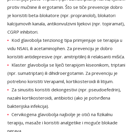
protiv mučnine ili ergotamin. Što se tiče prevencije dobro
je koristiti beta-blokatore (npr. propranolol), blokatori
kalcijumovih kanala, antikonvulzivni lijekovi (npr. topiramat),
CGRP inhibitori.
Kod glavobolja tenzionog tipa primjenjuje se terapija u
vidu NSAIL ili acetaminophen. Za prevenciju je dobro
koristiiti antidepresive (npr. amitriptilin) ili relaksanti mišića.
Klaster glavobolja se liječi terapijom kiseonikom, triptani
(npr. sumatriptan) ili dihidroergotamin. Za prevenciju je
potrebno koristiti Verapamil, kortikosteroidi ili litijum.
Za sinusitis koristiti dekongestivi (npr. pseudoefedrin),
nazalni kortikosteroidi, antibiotici (ako je potvrđena
bakterijska infekcija).
Cervikogena glavobolja najbolje je otići na fizikalnu
terapiju, masaže i koristiti analgetike i moguće blokade
nerava.