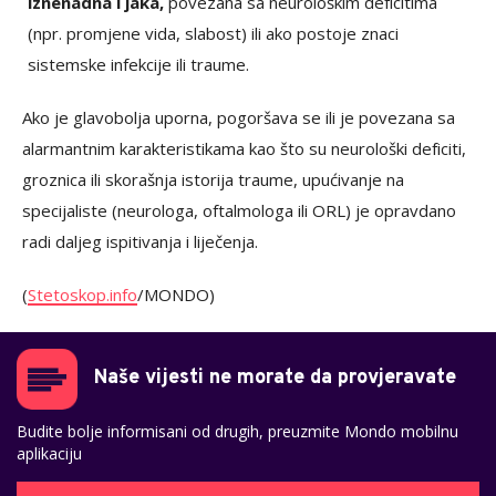
iznenadna i jaka,
povezana sa neurološkim deficitima
(npr. promjene vida, slabost) ili ako postoje znaci
sistemske infekcije ili traume.
Ako je glavobolja uporna, pogoršava se ili je povezana sa
alarmantnim karakteristikama kao što su neurološki deficiti,
groznica ili skorašnja istorija traume, upućivanje na
specijaliste (neurologa, oftalmologa ili ORL) je opravdano
radi daljeg ispitivanja i liječenja.
(
Stetoskop.info
/MONDO)
Naše vijesti ne morate da provjeravate
Budite bolje informisani od drugih, preuzmite Mondo mobilnu
aplikaciju