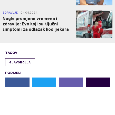
0
ZDRAVLJE
04.04.2024.
|
Nagle promjene vremena i
zdravlje: Evo koji su ključni
simptomi za odlazak kod ljekara
TAGOVI
GLAVOBOLJA
PODIJELI