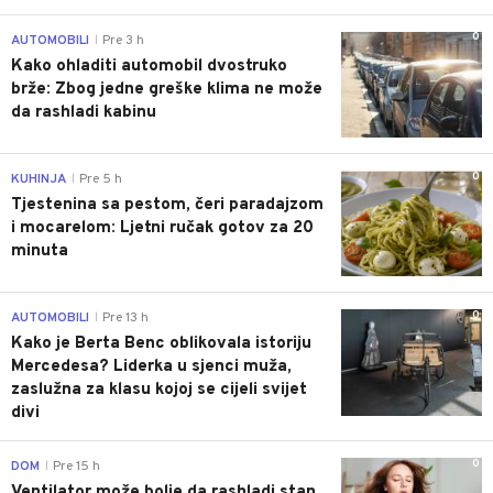
0
AUTOMOBILI
Pre 3 h
|
Kako ohladiti automobil dvostruko
brže: Zbog jedne greške klima ne može
da rashladi kabinu
0
KUHINJA
Pre 5 h
|
Tjestenina sa pestom, čeri paradajzom
i mocarelom: Ljetni ručak gotov za 20
minuta
0
AUTOMOBILI
Pre 13 h
|
Kako je Berta Benc oblikovala istoriju
Mercedesa? Liderka u sjenci muža,
zaslužna za klasu kojoj se cijeli svijet
divi
0
DOM
Pre 15 h
|
Ventilator može bolje da rashladi stan