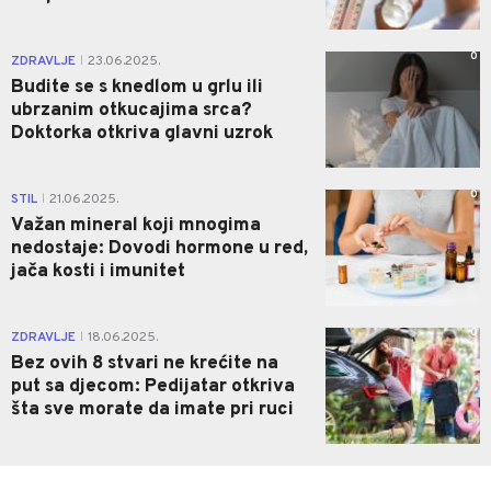
0
ZDRAVLJE
23.06.2025.
|
Budite se s knedlom u grlu ili
ubrzanim otkucajima srca?
Doktorka otkriva glavni uzrok
0
STIL
21.06.2025.
|
Važan mineral koji mnogima
nedostaje: Dovodi hormone u red,
jača kosti i imunitet
0
ZDRAVLJE
18.06.2025.
|
Bez ovih 8 stvari ne krećite na
put sa djecom: Pedijatar otkriva
šta sve morate da imate pri ruci