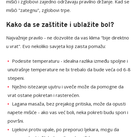
mišići i zglobovi zajedno održavaju pravilno držanje. Kad se
mišići "zategnu", zglobovi trpe.
Kako da se zaštitite i ublažite bol?
Najvažnije pravilo - ne dozvolite da vas klima "bije direktno
u vrat". Evo nekoliko savjeta koji zaista pomažu:
Podesite temperaturu - idealna razlika između spoljne i
unutrašnje temperature ne bi trebalo da bude veća od 6-8
stepeni.
Nježno istezanje ujutru i uveče može da pomogne da
vrat ostane pokretan i rasterećen.
Lagana masaža, bez prejakog pritiska, može da opusti
napete mišiće - ako vas već boli, neka pokreti budu spori i
površni.
Lijekovi protiv upale, po preporuci ljekara, mogu da