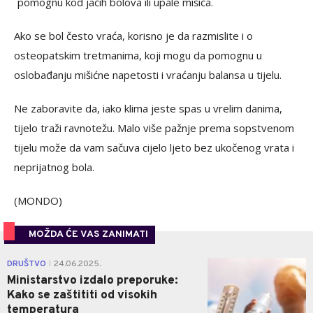
pomognu kod jačih bolova ili upale mišića.
Ako se bol često vraća, korisno je da razmislite i o
osteopatskim tretmanima, koji mogu da pomognu u
oslobađanju mišićne napetosti i vraćanju balansa u tijelu.
Ne zaboravite da, iako klima jeste spas u vrelim danima,
tijelo traži ravnotežu. Malo više pažnje prema sopstvenom
tijelu može da vam sačuva cijelo ljeto bez ukočenog vrata i
neprijatnog bola.
(MONDO)
MOŽDA ĆE VAS ZANIMATI
0
DRUŠTVO
24.06.2025.
|
Ministarstvo izdalo preporuke:
Kako se zaštititi od visokih
temperatura