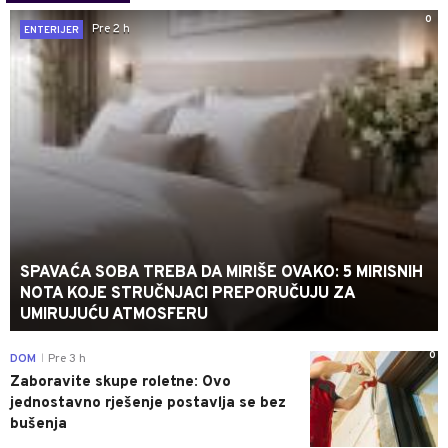
0
Pre 2 h
ENTERIJER
SPAVAĆA SOBA TREBA DA MIRIŠE OVAKO: 5 MIRISNIH
NOTA KOJE STRUČNJACI PREPORUČUJU ZA
UMIRUJUĆU ATMOSFERU
0
DOM
Pre 3 h
|
Zaboravite skupe roletne: Ovo
jednostavno rješenje postavlja se bez
bušenja