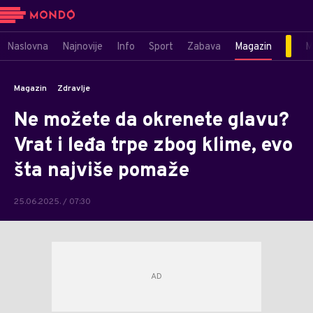
Naslovna
Najnovije
Info
Sport
Zabava
Magazin
M
Magazin
Zdravlje
Ne možete da okrenete glavu?
Vrat i leđa trpe zbog klime, evo
šta najviše pomaže
25.06.2025. / 07:30