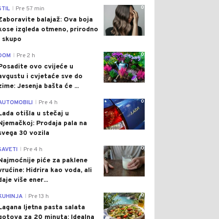
0
STIL
Pre 57 min
|
Zaboravite balajaž: Ova boja
kose izgleda otmeno, prirodno
i skupo
0
DOM
Pre 2 h
|
Posadite ovo cvijeće u
avgustu i cvjetaće sve do
zime: Jesenja bašta će ...
0
AUTOMOBILI
Pre 4 h
|
Lada otišla u stečaj u
Njemačkoj: Prodaja pala na
svega 30 vozila
0
SAVETI
Pre 4 h
|
Najmoćnije piće za paklene
vrućine: Hidrira kao voda, ali
daje više ener...
0
KUHINJA
Pre 13 h
|
Lagana ljetna pasta salata
gotova za 20 minuta: Idealna