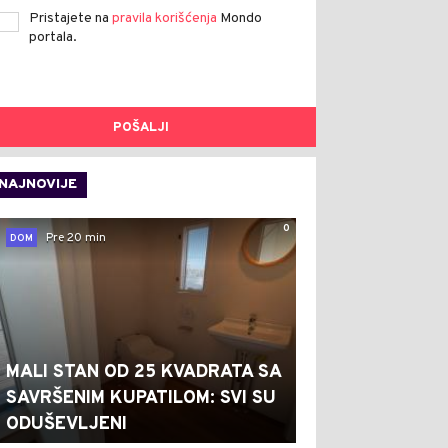
Pristajete na
pravila korišćenja
Mondo
portala.
POŠALJI
NAJNOVIJE
0
Pre 20 min
DOM
MALI STAN OD 25 KVADRATA SA
SAVRŠENIM KUPATILOM: SVI SU
ODUŠEVLJENI