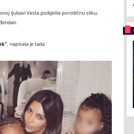
novoj ljubavi Vesta podijelila porodičnu sliku,
ođendan.
ek"
, napisala je tada.