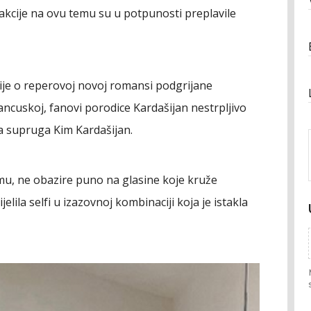
akcije na ovu temu su u potpunosti preplavile
je o reperovoj novoj romansi podgrijane
ncuskoj, fanovi porodice Kardašijan nestrpljivo
ša supruga Kim Kardašijan.
mu, ne obazire puno na glasine koje kruže
elila selfi u izazovnoj kombinaciji koja je istakla