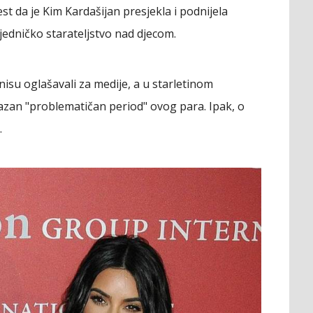
t da je Kim Kardašijan presjekla i podnijela
ajedničko starateljstvo nad djecom.
isu oglašavali za medije, a u starletinom
kazan "problematičan period" ovog para. Ipak, o
.