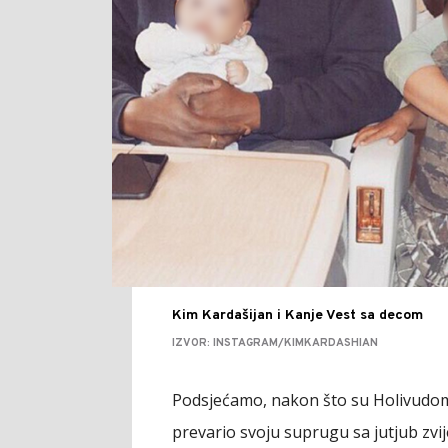
Kim Kardašijan i Kanje Vest sa decom
IZVOR: INSTAGRAM/KIMKARDASHIAN
Podsjećamo, nakon što su Holivudom n
prevario svoju suprugu sa jutjub zv