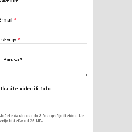
Vaše ime
*
E-mail
*
Lokacija
*
Ubacite video ili foto
Možete da ubacite do 3 fotografije ili videa. Ne
smije biti više od 25 MB.