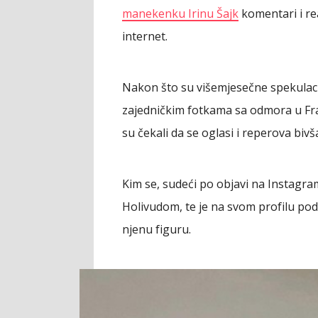
manekenku Irinu Šajk
komentari i re
internet.
Nakon što su višemjesečne spekulaci
zajedničkim fotkama sa odmora u Fra
su čekali da se oglasi i reperova biv
Kim se, sudeći po objavi na Instagra
Holivudom, te je na svom profilu podij
njenu figuru.