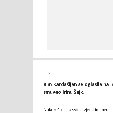
Dragana
AUTOR
0
Božić
Kim Kardašijan se oglasila na 
smuvao Irinu Šajk.
Nakon što je u svim svjetskim mediji