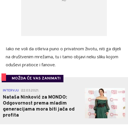
Iako ne voli da otkriva puno o privatnom životu, niti ga dijeli
na društvenim mrežama, tu i tamo objavi neku sliku kojom
oduševi pratioce i fanove.
MOŽDA ĆE VAS ZANIMATI
0
INTERVJU
22.03.2021.
|
Nataša Ninković za MONDO:
Odgovornost prema mladim
generacijama mora biti jača od
profita