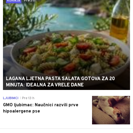
Pre 3 h
KUHINJA
LAGANA LJETNA PASTA SALATA GOTOVA ZA 20
MINUTA: IDEALNA ZA VRELE DANE
0
LJUBIMCI
Pre 13 h
|
GMO ljubimac: Naučnici razvili prve
hipoalergene pse