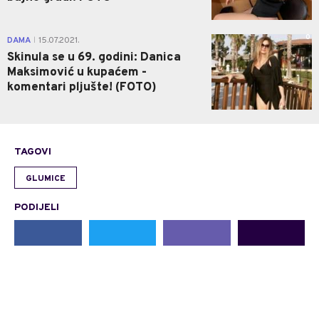
0
DAMA
15.07.2021.
|
Skinula se u 69. godini: Danica
Maksimović u kupaćem -
komentari pljušte! (FOTO)
TAGOVI
GLUMICE
PODIJELI