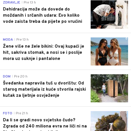
0
ZDRAVLJE
Pre 13 h
|
Dehidracija može da dovede do
moždanih i srčanih udara: Evo koliko
vode zaista treba da pijete po vrućini
0
MODA
Pre 13 h
|
Žene više ne žele bikini: Ovaj kupaći je
hit, sakriva stomak, a nosi se i poslije
mora uz suknje i pantalone
0
DOM
Pre 20 h
|
Šveđanka napravila tuš u dvorištu: Od
starog materijala iz kuće stvorila rajski
kutak za ljetnje osvježenje
0
FOTO
Pre 21 h
|
Da li se gradi novo svjetsko čudo?
Zgrada od 240 miliona evra ne liči ni na