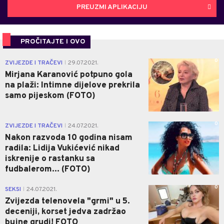
PREUZMI APLIKACIJU
PROČITAJTE I OVO
0
ZVIJEZDE I TRAČEVI
29.07.2021.
|
Mirjana Karanović potpuno gola
na plaži: Intimne dijelove prekrila
samo pijeskom (FOTO)
0
ZVIJEZDE I TRAČEVI
24.07.2021.
|
Nakon razvoda 10 godina nisam
radila: Lidija Vukićević nikad
iskrenije o rastanku sa
fudbalerom... (FOTO)
0
SEKSI
24.07.2021.
|
Zvijezda telenovela "grmi" u 5.
deceniji, korset jedva zadržao
bujne grudi! FOTO