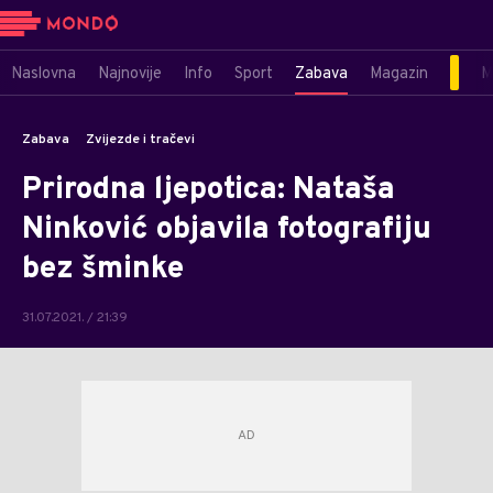
Naslovna
Najnovije
Info
Sport
Zabava
Magazin
M
Zabava
Zvijezde i tračevi
Prirodna ljepotica: Nataša
Ninković objavila fotografiju
bez šminke
31.07.2021. / 21:39