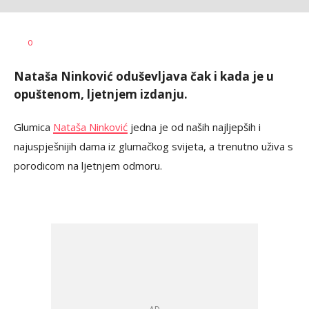
Branka
AUTOR
0
Bajić
Nataša Ninković oduševljava čak i kada je u
opuštenom, ljetnjem izdanju.
Glumica
Nataša Ninković
jedna je od naših najljepših i
najuspješnijih dama iz glumačkog svijeta, a trenutno uživa s
porodicom na ljetnjem odmoru.