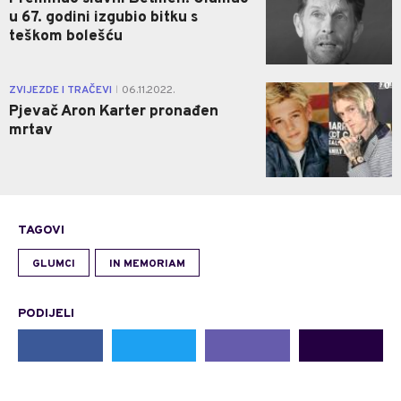
u 67. godini izgubio bitku s
teškom bolešću
0
ZVIJEZDE I TRAČEVI
06.11.2022.
|
Pjevač Aron Karter pronađen
mrtav
TAGOVI
GLUMCI
IN MEMORIAM
PODIJELI