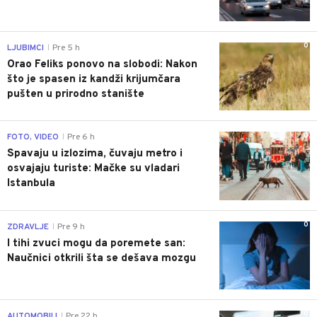
0
LJUBIMCI
Pre 5 h
|
Orao Feliks ponovo na slobodi: Nakon
što je spasen iz kandži krijumčara
pušten u prirodno stanište
0
FOTO, VIDEO
Pre 6 h
|
Spavaju u izlozima, čuvaju metro i
osvajaju turiste: Mačke su vladari
Istanbula
0
ZDRAVLJE
Pre 9 h
|
I tihi zvuci mogu da poremete san:
Naučnici otkrili šta se dešava mozgu
0
AUTOMOBILI
Pre 22 h
|