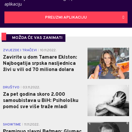
aplikaciju
PREUZMI APLIKACIJU
MOŽDA ĆE VAS ZANIMATI
0
ZVIJEZDE I TRAČEVI
10.11.2022.
|
Zavirite u dom Tamare Eklston:
Najbogatija srpska nasljednica
živi u vili od 70 miliona dolara
1
DRUŠTVO
03.11.2022.
|
Za pet godina skoro 2.000
samoubistava u BiH: Psihološku
pomoć sve više traže mladi
0
SHOWTIME
11.11.2022.
|
Preminuo slavni Betmen: Glumac