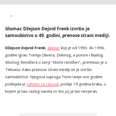
Vesna
AUTOR
0
Kerkez
Glumac Džejson Dejvid Frenk izvršio je
samoubistvo u 49. godini, prenose strani mediji.
Džejson Dejvid Frenk
,
glumac
koji je od 1993. do 1996.
godine igrao Tomija Olivera, Zelenog, a potom i Bijelog
Moćnog Rendžera u seriji "Moćni rendžeri", preminuo je u
Teksasu. Kako prenose strani mediji on je izvršio
samoubistvo. Njegova supruga Temi ranije ove godine
podnijela je
zahtjev za razvod
, poslije 19 godina braka, u
kojem je kao razlog navela to što joj je bio nevjeran.