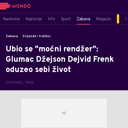
Naslovna
Najnovije
Info
Sport
Zabava
Magazin
M
Zabava
Zvijezde i tračevi
Ubio se "moćni rendžer":
Glumac Džejson Dejvid Frenk
oduzeo sebi život
20.11.2022. / 18:52