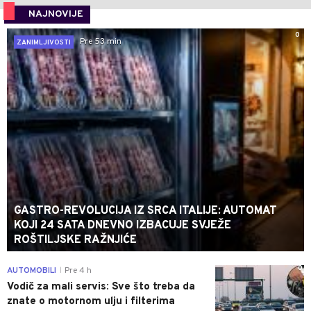
NAJNOVIJE
0
Pre 53 min
ZANIMLJIVOSTI
GASTRO-REVOLUCIJA IZ SRCA ITALIJE: AUTOMAT
KOJI 24 SATA DNEVNO IZBACUJE SVJEŽE
ROŠTILJSKE RAŽNJIĆE
0
AUTOMOBILI
Pre 4 h
|
Vodič za mali servis: Sve što treba da
znate o motornom ulju i filterima