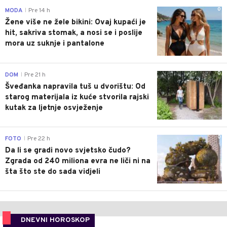
0
MODA
Pre 14 h
|
Žene više ne žele bikini: Ovaj kupaći je
hit, sakriva stomak, a nosi se i poslije
mora uz suknje i pantalone
0
DOM
Pre 21 h
|
Šveđanka napravila tuš u dvorištu: Od
starog materijala iz kuće stvorila rajski
kutak za ljetnje osvježenje
0
FOTO
Pre 22 h
|
Da li se gradi novo svjetsko čudo?
Zgrada od 240 miliona evra ne liči ni na
šta što ste do sada vidjeli
DNEVNI HOROSKOP