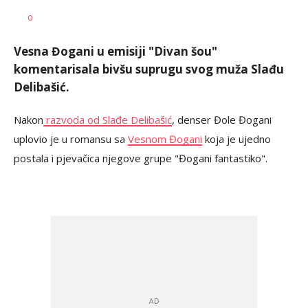
Katarina
AUTOR
0
Bojović
Vesna Đogani u emisiji "Divan šou"
komentarisala bivšu suprugu svog muža Slađu
Delibašić.
Nakon
razvoda od Slađe Delibašić
, denser Đole Đogani
uplovio je u romansu sa
Vesnom Đogani
koja je ujedno
postala i pjevačica njegove grupe "Đogani fantastiko".