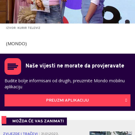
IZVOR: KURIR TELEVIZ
(MONDO)
Naše vijesti ne morate da provjeravate
Budite bolje informisani od drugih, preuzmite Mondo mobilnu
aplikaciju
PREUZMI APLIKACIJU
MOŽDA ĆE VAS ZANIMATI
0
ZVIJEZDE I TRAČEVI
31.01.2023.
|