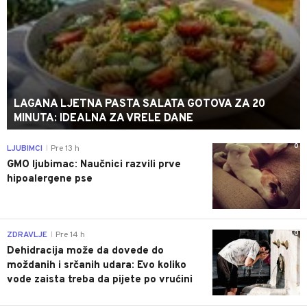
LAGANA LJETNA PASTA SALATA GOTOVA ZA 20
MINUTA: IDEALNA ZA VRELE DANE
0
LJUBIMCI
Pre 13 h
|
GMO ljubimac: Naučnici razvili prve
hipoalergene pse
0
ZDRAVLJE
Pre 14 h
|
Dehidracija može da dovede do
moždanih i srčanih udara: Evo koliko
vode zaista treba da pijete po vrućini