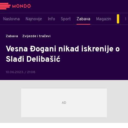
Naslovna
Najnovije
Info
Sport
Zabava
Magazin
M
Zabava
Zvijezde i tračevi
Vesna Đogani nikad iskrenije o
Slađi Delibašić
10.06.2023. / 21:08