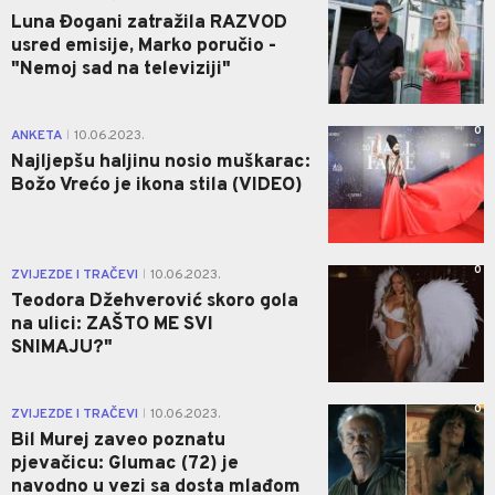
Luna Đogani zatražila RAZVOD
usred emisije, Marko poručio -
"Nemoj sad na televiziji"
0
ANKETA
10.06.2023.
|
Najljepšu haljinu nosio muškarac:
Božo Vrećo je ikona stila (VIDEO)
0
ZVIJEZDE I TRAČEVI
10.06.2023.
|
Teodora Džehverović skoro gola
na ulici: ZAŠTO ME SVI
SNIMAJU?"
0
ZVIJEZDE I TRAČEVI
10.06.2023.
|
Bil Murej zaveo poznatu
pjevačicu: Glumac (72) je
navodno u vezi sa dosta mlađom