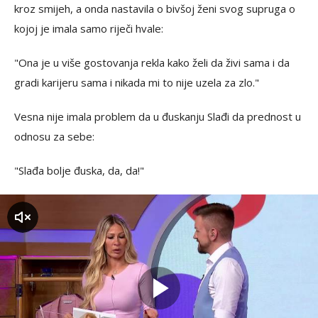
kroz smijeh, a onda nastavila o bivšoj ženi svog supruga o
kojoj je imala samo riječi hvale:
"Ona je u više gostovanja rekla kako želi da živi sama i da
gradi karijeru sama i nikada mi to nije uzela za zlo."
Vesna nije imala problem da u đuskanju Slađi da prednost u
odnosu za sebe:
"Slađa bolje đuska, da, da!"
zvuk