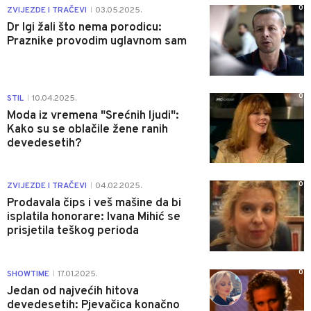
0
ZVIJEZDE I TRAČEVI
03.05.2025.
|
Dr Igi žali što nema porodicu:
Praznike provodim uglavnom sam
0
STIL
10.04.2025.
|
Moda iz vremena "Srećnih ljudi":
Kako su se oblačile žene ranih
devedesetih?
0
ZVIJEZDE I TRAČEVI
04.02.2025.
|
Prodavala čips i veš mašine da bi
isplatila honorare: Ivana Mihić se
prisjetila teškog perioda
0
SHOWTIME
17.01.2025.
|
Jedan od najvećih hitova
devedesetih: Pjevačica konačno