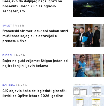
Sarajevo do daljnjeg neće igrati na
Koševu!? Bordo klub se oglasio
saopštenjem
0
SVIJET
Pre 8 h
|
Francuski strimeri osuđeni nakon smrti
muškarca kojeg su zlostavljali u
prenosu uživo
0
FUDBAL
Pre 8 h
|
Bajer ne gubi vrijeme: Stigao jedan od
najtraženijih lijevih bekova
0
POLITIKA
Pre 8 h
|
CIK objavio kako će izgledati glasački
listići za Opšte izbore 2026. godine