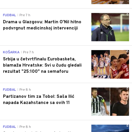
0
FUDBAL
Pre 7 h
|
Drama u Glazgovu: Martin O'Nil hitno
podvrgnut medicinskoj intervenciji
0
KOŠARKA
Pre 7 h
|
Srbija u četvrtfinalu Eurobasketa,
blamaža Hrvatske: Svi u čudu gledali
rezultat "25:100" na semaforu
0
FUDBAL
Pre 8 h
|
Partizanov tim za Tobol: Saša Ilić
napada Kazahstance sa ovih 11
0
FUDBAL
Pre 8 h
|