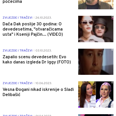
počecima
0
ZVIJEZDE I TRAČEVI
26.10.2023.
|
Dača Dak poslije 30 godina: O
devedesetima, "otvaračicama
usta" i Kseniji Pajčin... (VIDEO)
0
ZVIJEZDE I TRAČEVI
03.10.2023.
|
Zapalio scenu devedesetih: Evo
kako danas izgleda Dr Iggy (FOTO)
0
ZVIJEZDE I TRAČEVI
10.06.2023.
|
Vesna Đogani nikad iskrenije o Slađi
Delibašić
0