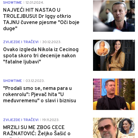
0
SHOWTIME
12.01.2024.
|
NAJVEĆI HIT NASTAO U
TROLEJBUSU! Dr Iggy otkrio
TAJNU čuvene pjesme "Oči boje
duge"
0
ZVIJEZDE I TRAČEVI
30.12.2023.
|
Ovako izgleda Nikola iz Cecinog
spota skoro tri decenije nakon
"fatalne ljubavi"
0
SHOWTIME
03.12.2023.
|
"Prodali smo se, nema para u
rokenrolu": Pjevač hita "U
međuvremenu" o slavi i biznisu
0
ZVIJEZDE I TRAČEVI
19.11.2023.
|
MRZILI SU ME ZBOG CECE
RAŽNATOVIĆ: Željko Šašić o