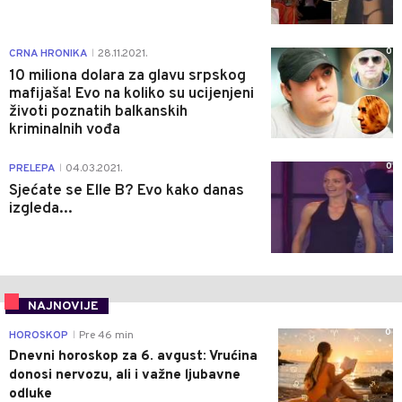
0
CRNA HRONIKA
28.11.2021.
|
10 miliona dolara za glavu srpskog
mafijaša! Evo na koliko su ucijenjeni
životi poznatih balkanskih
kriminalnih vođa
0
PRELEPA
04.03.2021.
|
Sjećate se Elle B? Evo kako danas
izgleda...
NAJNOVIJE
0
HOROSKOP
Pre 46 min
|
Dnevni horoskop za 6. avgust: Vrućina
donosi nervozu, ali i važne ljubavne
odluke