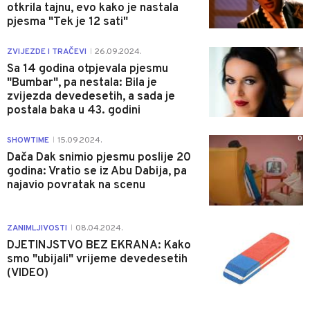
otkrila tajnu, evo kako je nastala
pjesma "Tek je 12 sati"
1
ZVIJEZDE I TRAČEVI
26.09.2024.
|
Sa 14 godina otpjevala pjesmu
"Bumbar", pa nestala: Bila je
zvijezda devedesetih, a sada je
postala baka u 43. godini
0
SHOWTIME
15.09.2024.
|
Dača Dak snimio pjesmu poslije 20
godina: Vratio se iz Abu Dabija, pa
najavio povratak na scenu
1
ZANIMLJIVOSTI
08.04.2024.
|
DJETINJSTVO BEZ EKRANA: Kako
smo "ubijali" vrijeme devedesetih
(VIDEO)