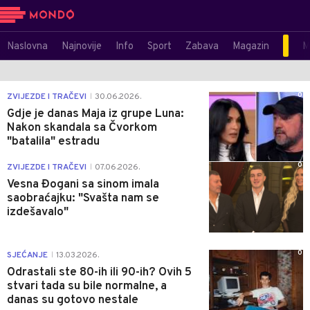
Naslovna
Najnovije
Info
Sport
Zabava
Magazin
M
0
ZVIJEZDE I TRAČEVI
30.06.2026.
|
Gdje je danas Maja iz grupe Luna:
Nakon skandala sa Čvorkom
"batalila" estradu
0
ZVIJEZDE I TRAČEVI
07.06.2026.
|
Vesna Đogani sa sinom imala
saobraćajku: "Svašta nam se
izdešavalo"
0
SJEĆANJE
13.03.2026.
|
Odrastali ste 80-ih ili 90-ih? Ovih 5
stvari tada su bile normalne, a
danas su gotovo nestale