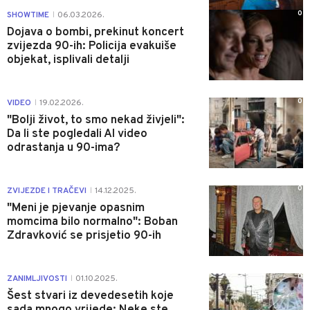
0
SHOWTIME
06.03.2026.
|
Dojava o bombi, prekinut koncert
zvijezda 90-ih: Policija evakuiše
objekat, isplivali detalji
0
VIDEO
19.02.2026.
|
"Bolji život, to smo nekad živjeli":
Da li ste pogledali AI video
odrastanja u 90-ima?
0
ZVIJEZDE I TRAČEVI
14.12.2025.
|
"Meni je pjevanje opasnim
momcima bilo normalno": Boban
Zdravković se prisjetio 90-ih
0
ZANIMLJIVOSTI
01.10.2025.
|
Šest stvari iz devedesetih koje
sada mnogo vrijede: Neke ste