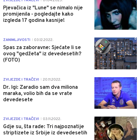
ZVIJEZDE I TRAČEVI
01.04.2023.
|
Pjevačica iz "Lune" se nimalo nije
promijenila - pogledajte kako
izgleda 17 godina kasnije!
0
ZANIMLJIVOSTI
03.12.2022.
|
Spas za zaboravne: Sjećate li se
ovog "gedžeta" iz devedesetih?
(FOTO)
0
ZVIJEZDE I TRAČEVI
20.11.2022.
|
Dr. Igi: Zaradio sam dva miliona
maraka, volio bih da se vrate
devedesete
0
ZVIJEZDE I TRAČEVI
03.11.2022.
|
Gdje su, šta rade: Tri najpoznatije
striptizete iz Srbije iz devedesetih