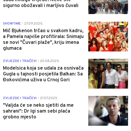
sigurno obožavali i marljivo čuvali
0
SHOWTIME
27.09.2025.
|
Mič Bjukenon trčao u svakom kadru,
a Pamela najviše profitirala: Snimaju
se novi "Čuvari plaže", kriju imena
glumaca
0
ZVIJEZDE I TRAČEVI
20.08.2025.
|
Modelsica koja se udala za osnivača
Gugla u tajnosti posjetila Balkan: Sa
Đokovićima uživa u Crnoj Gori
0
ZVIJEZDE I TRAČEVI
27.07.2025.
|
"Valjda će se neko sjetiti da me
sahrani": Dr Igi sam sebi plaća
grobno mjesto