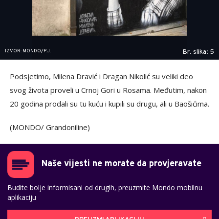
IZVOR: MONDO/P.J.
Br. slika: 5
Podsjetimo, Milena Dravić i Dragan Nikolić su veliki deo
svog života proveli u Crnoj Gori u Rosama. Međutim, nakon
20 godina prodali su tu kuću i kupili su drugu, ali u Baošićima.
(MONDO/ Grandoniline)
Naše vijesti ne morate da provjeravate
Budite bolje informisani od drugih, preuzmite Mondo mobilnu
aplikaciju