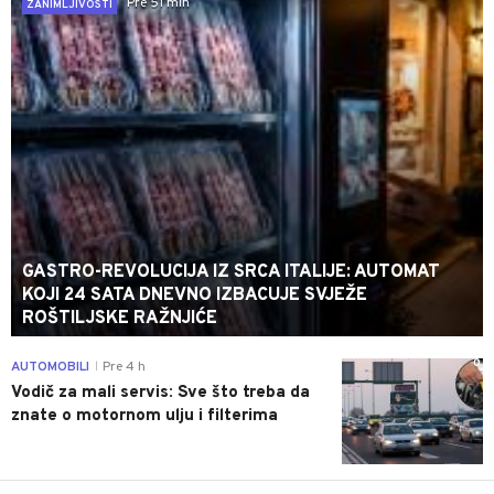
Pre 51 min
ZANIMLJIVOSTI
GASTRO-REVOLUCIJA IZ SRCA ITALIJE: AUTOMAT
KOJI 24 SATA DNEVNO IZBACUJE SVJEŽE
ROŠTILJSKE RAŽNJIĆE
0
AUTOMOBILI
Pre 4 h
|
Vodič za mali servis: Sve što treba da
znate o motornom ulju i filterima