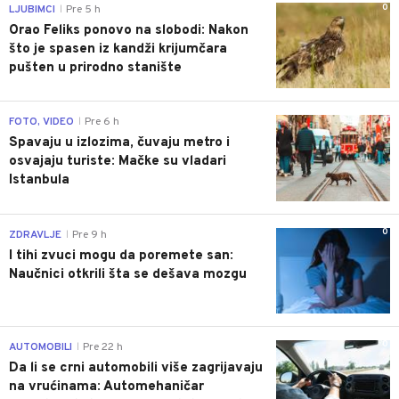
0
LJUBIMCI
Pre 5 h
|
Orao Feliks ponovo na slobodi: Nakon
što je spasen iz kandži krijumčara
pušten u prirodno stanište
0
FOTO, VIDEO
Pre 6 h
|
Spavaju u izlozima, čuvaju metro i
osvajaju turiste: Mačke su vladari
Istanbula
0
ZDRAVLJE
Pre 9 h
|
I tihi zvuci mogu da poremete san:
Naučnici otkrili šta se dešava mozgu
0
AUTOMOBILI
Pre 22 h
|
Da li se crni automobili više zagrijavaju
na vrućinama: Automehaničar