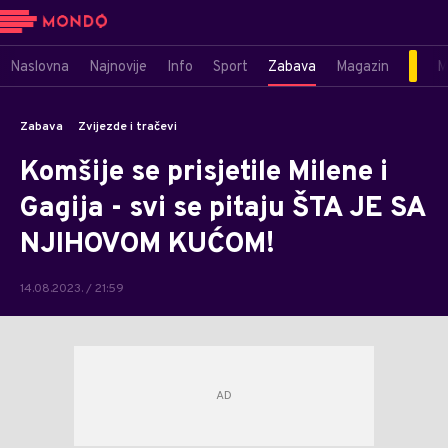
Naslovna
Najnovije
Info
Sport
Zabava
Magazin
M
Zabava
Zvijezde i tračevi
Komšije se prisjetile Milene i
Gagija - svi se pitaju ŠTA JE SA
NJIHOVOM KUĆOM!
14.08.2023. / 21:59