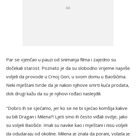
Par se vjenčao u pauzi od snimanja filma i zajedno su
dočekali starost. Poznato je da su slobodno vrijeme najviše
voljeli da provode u Crnoj Gori, u svom domu u Baošićima.
Neki mještani tvrde da je nakon njihove smrti kuća prodata,
dok drugi kažu da su je njihovi rođaci naslejdili.
"Dobro ih se sjećamo, jer ko se ne bi sjećao komšija kakve
su bili Dragan i Milena?! Ljeti smo ih često viđali ovdje, jako
su voljeli Baošiće. Imali su navike kao i mještani i nisu voljeli
da odudaraju od okoline. Milena je znala da porani, voljela je