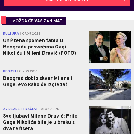
PREUZMI APLIKACIJU
MOŽDA ĆE VAS ZANIMATI
0
KULTURA
07.09.2022.
|
Uništena spomen tabla u
Beogradu posvećena Gagi
Nikoliću i Mileni Dravić (FOTO)
0
REGION
05.09.2021.
|
Beograd dobio skver Milene i
Gage, evo kako će izgledati
0
ZVIJEZDE I TRAČEVI
01.08.2021.
|
Sve ljubavi Milene Dravić: Prije
Gage Nikolića bila je u braku s
dva režisera