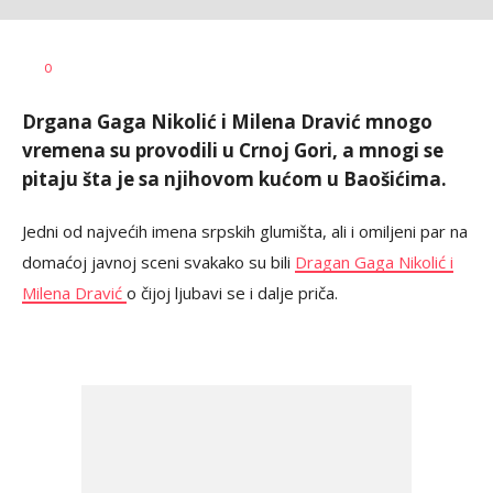
Katarina
AUTOR
0
Bojović
Drgana Gaga Nikolić i Milena Dravić mnogo
vremena su provodili u Crnoj Gori, a mnogi se
pitaju šta je sa njihovom kućom u Baošićima.
Jedni od najvećih imena srpskih glumišta, ali i omiljeni par na
domaćoj javnoj sceni svakako su bili
Dragan Gaga Nikolić i
Milena Dravić
o čijoj ljubavi se i dalje priča.