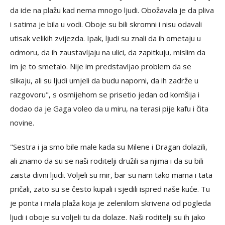
da ide na plažu kad nema mnogo ljudi. Obožavala je da pliva
i satima je bila u vodi. Oboje su bili skromni i nisu odavali
utisak velikih zvijezda. Ipak, ljudi su znali da ih ometaju u
odmoru, da ih zaustavljaju na ulici, da zapitkuju, mislim da
im je to smetalo. Nije im predstavljao problem da se
slikaju, ali su ljudi umjeli da budu naporni, da ih zadrže u
razgovoru", s osmijehom se prisetio jedan od komšija i
dodao da je Gaga voleo da u miru, na terasi pije kafu i čita
novine.
"Sestra i ja smo bile male kada su Milene i Dragan dolazili,
ali znamo da su se naši roditelji družili sa njima i da su bili
zaista divni ljudi. Voljeli su mir, bar su nam tako mama i tata
pričali, zato su se često kupali i sjedili ispred naše kuće. Tu
je ponta i mala plaža koja je zelenilom skrivena od pogleda
ljudi i oboje su voljeli tu da dolaze. Naši roditelji su ih jako